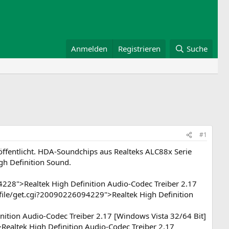
Anmelden
Registrieren
Suche
#1
röffentlicht. HDA-Soundchips aus Realteks ALC88x Serie
gh Definition Sound.
28">Realtek High Definition Audio-Codec Treiber 2.17
ile/get.cgi?20090226094229">Realtek High Definition
ition Audio-Codec Treiber 2.17 [Windows Vista 32/64 Bit]
ealtek High Definition Audio-Codec Treiber 2.17