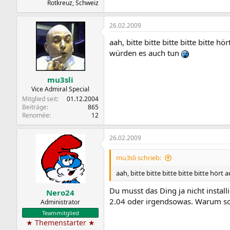
Rotkreuz, Schweiz
26.02.2009
aah, bitte bitte bitte bitte bitte 
würden es auch tun
mu3sli
Vice Admiral Special
Mitglied seit
01.12.2004
Beiträge
865
Renomée
12
26.02.2009
mu3sli schrieb:
aah, bitte bitte bitte bitte bitte hör
Du musst das Ding ja nicht insta
Nero24
2.04 oder irgendsowas. Warum soll
Administrator
Teammitglied
★ Themenstarter ★