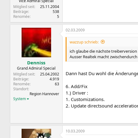
Vice Admiral Special
Mitglied seit
25.11.2004
Beiträge
538
Renomée
5
02.03.2009
wazzup schrieb:
ich glaube die nächste treiberversion
Ausser Realtek macht zwischendurch 
Denniss
Grand Admiral Special
Dann hast Du wohl die Änderungen
Mitglied seit
25.04.2002
Beiträge
4.919
Renomée
63
6. Add/Fix
Standort
1.) Driver :
Region Hannover
System
1. Customizations.
2. Update directsound acceleration
10.03.2009