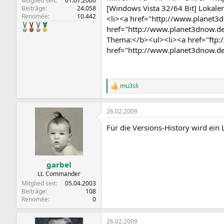
Mitglied seit
01.07.2000
[Windows Vista 32/64 Bit] Lokaler
Beiträge
24.058
Renomée
10.442
<li><a href="http://www.planet3
href="http://www.planet3dnow.de
Thema:</b><ul><li><a href="ftp:
href="http://www.planet3dnow.d
mu3sli
R
e
a
26.02.2009
k
t
Für die Versions-History wird ein
i
o
n
e
n
garbel
:
Lt. Commander
Mitglied seit
05.04.2003
Beiträge
108
Renomée
0
26.02.2009