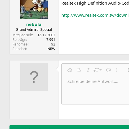
Realtek High Definition Audio-Co
http://www.realtek.com.tw/do
nebula
Grand Admiral Special
Mitglied seit
16.12.2002
Beiträge
7.991
Renomée
93
Standort
NRW
9
Formatierung entfernen
Fett
Kursiv
Schriftgröße
Textfarbe
Weitere
10
Schreibe deine Antwort....
Arial
Schriftfamilie
Insert horizontal line
Spoiler
Durchgestrichen
Code
Unterstrichen
Inline-Code
Inline-Spoile
12
Book Antiqua
15
Courier New
18
Georgia
22
Tahoma
26
Times New Roman