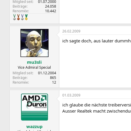
Mitglied seit
01.07.2000
Beiträge
24.058
Renomée
10.442
26.02.2009
ich sagte doch, aus lauter dummh
mu3sli
Vice Admiral Special
Mitglied seit
01.12.2004
Beiträge
865
Renomée
12
01.03.2009
ich glaube die nächste treiberver
Ausser Realtek macht zwischendur
wazzup