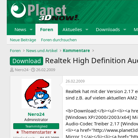
News
Foren
Aktuelles
Downloads
Mi
Neue Beiträge
Foren durchsuchen
Foren
News und Artikel
Kommentare
Realtek High Definition Au
Download
E
E
Nero24
26.02.2009
r
r
s
s
26.02.2009
t
t
Realtek hat mit der Version 2.17 
e
e
l
l
sind z.B. auf vielen aktuellen A
l
l
e
t
<b>Download:</b><ul><li><a href
Nero24
r
a
[Windows XP/2000/2003/x64] Mirr
m
Administrator
Audio-Codec Treiber 2.17 [Windo
Teammitglied
<li><a href="http://www.planet3d
★ Themenstarter ★
Mirror 1</a></li><li><a href="ht