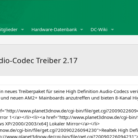
tglieder
Hardware-Datenbank
DC-Wiki
dio-Codec Treiber 2.17
ein neues Treiberpaket für seine High Definition Audio-Codecs ve
M2 und neuen AM2+ Mainboards anzutreffen und bieten 8-Kanal Hi
="http://www.planet3dnow.de/cgi-bin/file/get.cgi?200902260942
or 1</a></li><li><a href="http://www.planet3dnow.de/cgi-bin/f
ws XP/2000/2003/x64] Lokaler Mirror</a></li>
now.de/cgi-bin/file/get.cgi?20090226094230">Realtek High Defin
tp://www.planet3dnow.de/cgi-bin/file/get.cgi?20090226094231">R