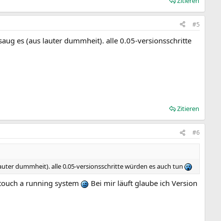
Zitieren
#5
d saug es (aus lauter dummheit). alle 0.05-versionsschritte
Zitieren
#6
s lauter dummheit). alle 0.05-versionsschritte würden es auch tun
touch a running system
Bei mir läuft glaube ich Version