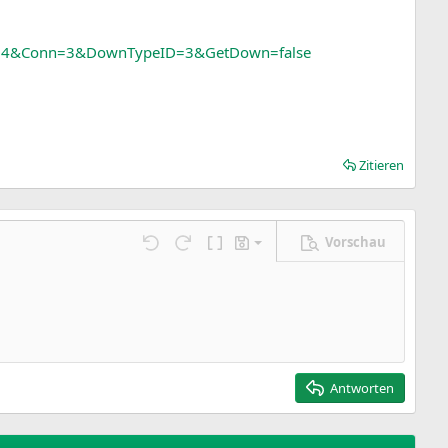
el=4&Conn=3&DownTypeID=3&GetDown=false
Zitieren
Vorschau
Entwurf speichern
ngen…
Rückgängig
Wiederholen
BBCode umschalten
Entwürfe
Entwurf löschen
Antworten