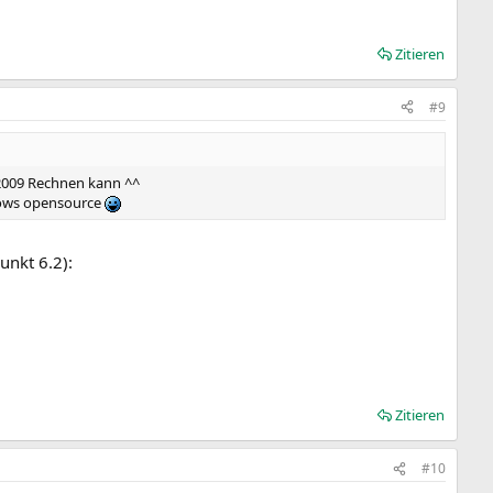
Zitieren
#9
J 2009 Rechnen kann ^^
ndows opensource
unkt 6.2):
Zitieren
#10