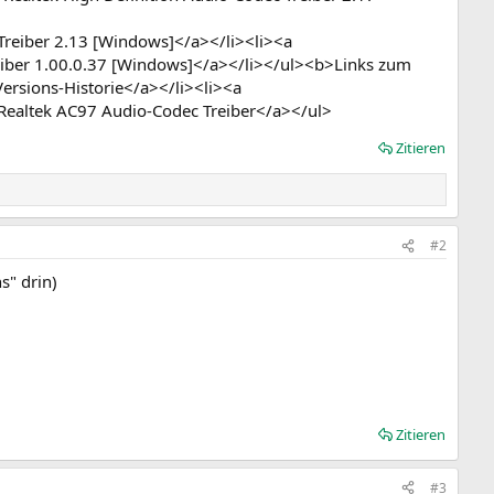
reiber 2.13 [Windows]</a></li><li><a
iber 1.00.0.37 [Windows]</a></li></ul><b>Links zum
rsions-Historie</a></li><li><a
ealtek AC97 Audio-Codec Treiber</a></ul>
Zitieren
#2
s" drin)
Zitieren
#3