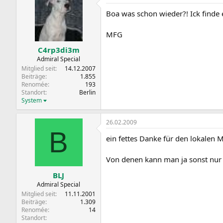
Boa was schon wieder?! Ick finde e
MFG
C4rp3di3m
Admiral Special
Mitglied seit
14.12.2007
Beiträge
1.855
Renomée
193
Standort
Berlin
System
26.02.2009
B
ein fettes Danke für den lokalen M
Von denen kann man ja sonst nur 
BLJ
Admiral Special
Mitglied seit
11.11.2001
Beiträge
1.309
Renomée
14
Standort