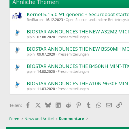
Ähnliche Themen
Trebuchet MS
Kernel 5.15.0-91-generic + Secureboot start
Verdana
RedBaron
16.12.2023
Open-Source- und andere Betriebssys
BIOSTAR ANNOUNCES THE NEW A32M2 MIC
pipin
07.08.2020
Pressemitteilungen
BIOSTAR ANNOUNCES THE NEW B550MH M
pipin
09.07.2020
Pressemitteilungen
BIOSTAR ANNOUNCES THE B450NH MINI-I
pipin
14.08.2020
Pressemitteilungen
BIOSTAR ANNOUNCES THE A10N-9630E MINI
pipin
11.03.2020
Pressemitteilungen
Facebook
X
Bluesky
LinkedIn
Reddit
Pinterest
Tumblr
WhatsApp
E-Mail
Lin
Teilen:
Foren
News und Artikel
Kommentare