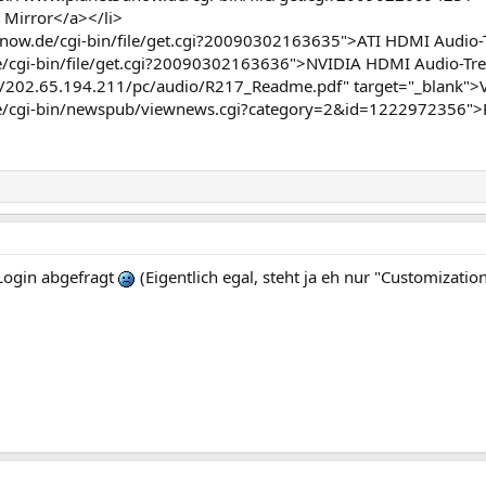
 Mirror</a></li>
dnow.de/cgi-bin/file/get.cgi?20090302163635">ATI HDMI Audio-T
/cgi-bin/file/get.cgi?20090302163636">NVIDIA HDMI Audio-Tre
//202.65.194.211/pc/audio/R217_Readme.pdf" target="_blank">Ve
e/cgi-bin/newspub/viewnews.cgi?category=2&id=1222972356">R
 Login abgefragt
(Eigentlich egal, steht ja eh nur "Customization