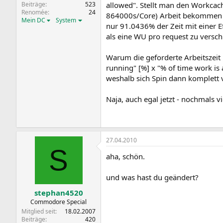
allowed". Stellt man den Workcach
Beiträge
523
Renomée
24
864000s/Core) Arbeit bekommen wü
Mein DC
System
nur 91.0436% der Zeit mit einer E
als eine WU pro request zu versch
Warum die geforderte Arbeitszeit 
running" [%] x "% of time work is 
weshalb sich Spin dann komplett v
Naja, auch egal jetzt - nochmals 
27.04.2010
S
aha, schön.
und was hast du geändert?
stephan4520
Commodore Special
Mitglied seit
18.02.2007
Beiträge
420