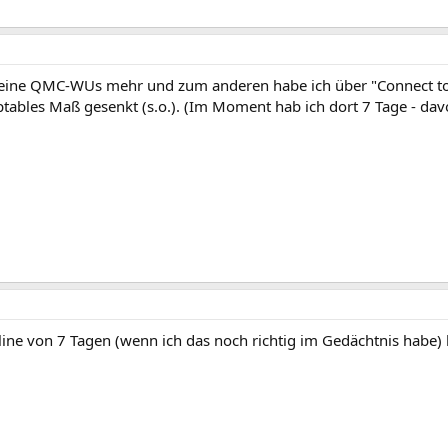
 keine QMC-WUs mehr und zum anderen habe ich über "Connect t
eptables Maß gesenkt (s.o.). (Im Moment hab ich dort 7 Tage - dav
line von 7 Tagen (wenn ich das noch richtig im Gedächtnis habe) h