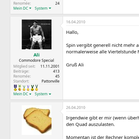
Renomée
24
Mein DC
System
16.04.2010
Hallo,
Spin vergibt generell nicht mehr 
normalerweise alle Viertelstunde 
Ali
Commodore Special
Gruß Ali
Mitglied seit
11.11.2001
Beiträge
413
Renomée
45
Standort
Pattonville
Mein DC
System
26.04.2010
Irgendwie gibt er mir (wenn überh
den Quad auszulasten.
Momentan ist der Rechner komplet