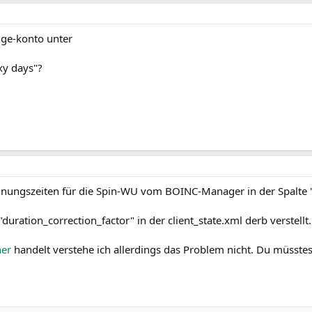
nge-konto unter
xy days"?
nungszeiten für die Spin-WU vom BOINC-Manager in der Spalte "
r "duration_correction_factor" in der client_state.xml derb verstellt.
ner
handelt verstehe ich allerdings das Problem nicht. Du müsste