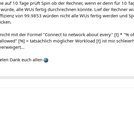
e auf 10 Tage prüft Spin ob der Rechner, wenn er denn für 10 Tag
rde, alle WUs fertig durchrechnen könnte. Lief der Rechner wie
ffizienz von 99.9853 würden nicht alle WUs fertig werden und Sp
icken.
nicht mit der Formel "Connect to network about every" [t] * "% of
allowed" [%] = tatsächlich möglicher Workload [t] ist mir schleie
erweigert...
vielen Dank euch allen