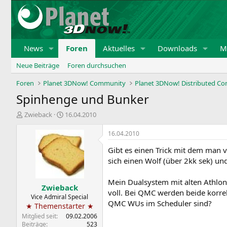
News
Foren
Aktuelles
Downloads
Mi
Neue Beiträge
Foren durchsuchen
Foren
Planet 3DNow! Community
Planet 3DNow! Distributed C
Spinhenge und Bunker
E
E
Zwieback
16.04.2010
r
r
s
s
16.04.2010
t
t
Gibt es einen Trick mit dem man 
e
e
l
l
sich einen Wolf (über 2kk sek) u
l
l
e
t
Mein Dualsystem mit alten Athlon
Zwieback
r
a
voll. Bei QMC werden beide korrek
m
Vice Admiral Special
QMC WUs im Scheduler sind?
★ Themenstarter ★
Mitglied seit
09.02.2006
Beiträge
523