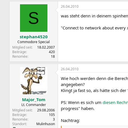
26.04.2010
S
was steht denn in deinem spinhe
"Connect to network about every 
stephan4520
Commodore Special
Mitglied seit
18.02.2007
Beiträge
420
Renomée
18
26.04.2010
Wie hoch werden denn die Berech
angegeben?
Klingt ja fast so, als hätte sich de
Major_Tom
PS: Wenn es sich um
diesen Rech
Lt. Commander
progress" haben.
Mitglied seit
29.08.2006
Beiträge
105
Renomée
3
Nachtrag:
Standort
Mulinhuson