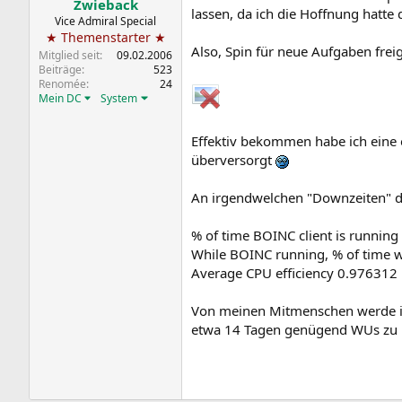
Zwieback
lassen, da ich die Hoffnung hatt
Vice Admiral Special
★ Themenstarter ★
Also, Spin für neue Aufgaben fre
Mitglied seit
09.02.2006
Beiträge
523
Renomée
24
Mein DC
System
Effektiv bekommen habe ich eine e
überversorgt
An irgendwelchen "Downzeiten" des
% of time BOINC client is runnin
While BOINC running, % of time 
Average CPU efficiency 0.976312
Von meinen Mitmenschen werde ich
etwa 14 Tagen genügend WUs zu b