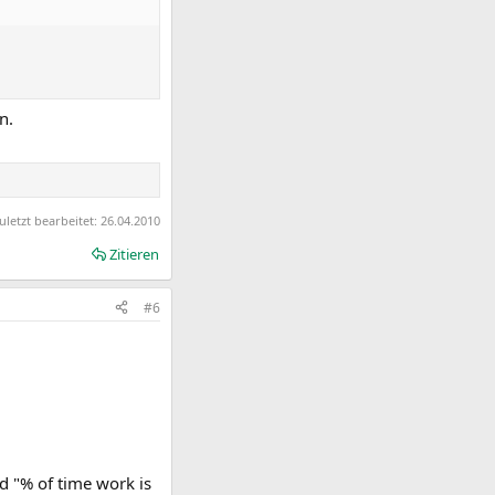
n.
uletzt bearbeitet:
26.04.2010
Zitieren
#6
d "% of time work is