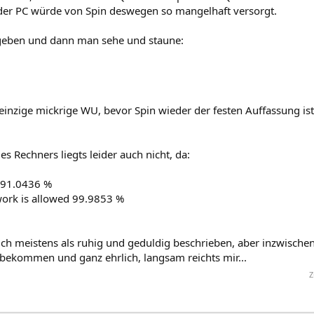
e der PC würde von Spin deswegen so mangelhaft versorgt.
igeben und dann man sehe und staune:
inzige mickrige WU, bevor Spin wieder der festen Auffassung ist
 Rechners liegts leider auch nicht, da:
g 91.0436 %
work is allowed 99.9853 %
 meistens als ruhig und geduldig beschrieben, aber inzwischen 
ekommen und ganz ehrlich, langsam reichts mir...
Z