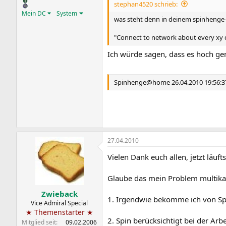
stephan4520 schrieb:
Mein DC
System
was steht denn in deinem spinhenge
"Connect to network about every xy 
Ich würde sagen, dass es hoch genu
Spinhenge@home 26.04.2010 19:56:3
27.04.2010
Vielen Dank euch allen, jetzt läufts
Glaube das mein Problem multikau
Zwieback
1. Irgendwie bekomme ich von S
Vice Admiral Special
★ Themenstarter ★
2. Spin berücksichtigt bei der Arb
Mitglied seit
09.02.2006