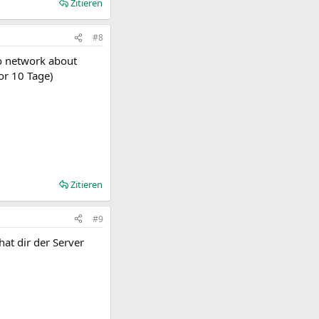
Zitieren
#8
o network about
or 10 Tage)
Zitieren
#9
at dir der Server