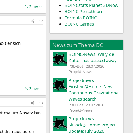
BOINCstats Planet 3DNow!
Zitieren
BOINC Pentathlon
Formula BOINC
#2
BOINC Games
olt er sich
News zum Thema DC
BOINC-News: Willy de
Zutter has passed away
P3D-Bot
28.07.2026
Projekt-News
Projektnews
Einstein@Home: New
Zitieren
Continuous Gravitational
Waves search
#3
P3D-Bot
23.07.2026
Projekt-News
ht mal im Ansatz hin
Projektnews
SiDock@Home: Project
update: July 2026
htlich auslaufen