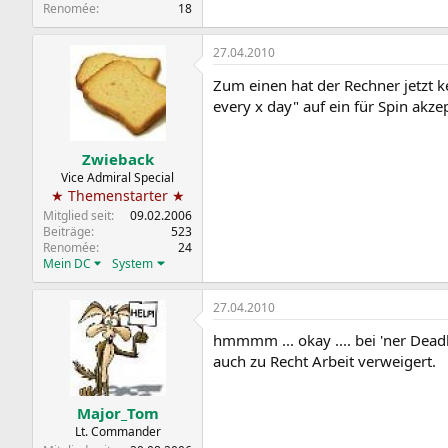
Renomée
18
27.04.2010
Zum einen hat der Rechner jetzt
every x day" auf ein für Spin akz
Zwieback
Vice Admiral Special
★ Themenstarter ★
Mitglied seit
09.02.2006
Beiträge
523
Renomée
24
Mein DC
System
27.04.2010
hmmmm ... okay .... bei 'ner Dead
auch zu Recht Arbeit verweigert.
Major_Tom
Lt. Commander