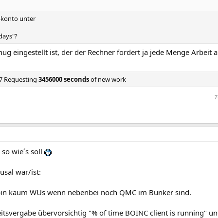
-konto unter
days"?
g eingestellt ist, der der Rechner fordert ja jede Menge Arbeit a
7 Requesting
3456000 seconds
of new work
Z
 so wie´s soll
sal war/ist:
pin kaum WUs wenn nebenbei noch QMC im Bunker sind.
eitsvergabe übervorsichtig "% of time BOINC client is running" un