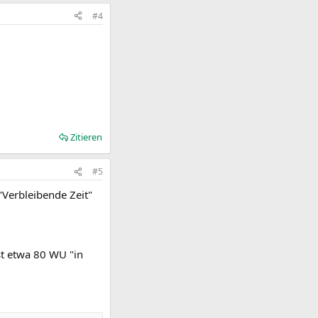
#4
Zitieren
#5
Verbleibende Zeit"
st etwa 80 WU "in