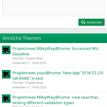
Einzug vergrößern
10
Entwurf löschen
Zentriert
Heading 1
Book Antiqua
Einzug verkleinern
12
Courier New
Rechtsbündig
Heading 2
15
Georgia
Justify text
Antworten
Heading 3
18
Tahoma
22
Times New Roman
Ähnliche Themen
26
Trebuchet MS
Projektnews MilkyWay@home: Increased WU
Verdana
Deadline
P3D-Bot
Projekt-News
Antworten
0
18.06.2026
Projektnews yoyo@home: New App "ECM P2 (20
GB RAM)" in test
P3D-Bot
Projekt-News
Antworten
0
19.04.2026
Projektnews MilkyWay@home: new searches
testing different validation types