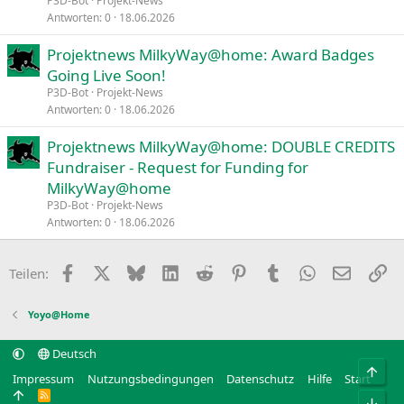
P3D-Bot
Projekt-News
Antworten
0
18.06.2026
Projektnews MilkyWay@home: Award Badges
Going Live Soon!
P3D-Bot
Projekt-News
Antworten
0
18.06.2026
Projektnews MilkyWay@home: DOUBLE CREDITS
Fundraiser - Request for Funding for
MilkyWay@home
P3D-Bot
Projekt-News
Antworten
0
18.06.2026
Facebook
X
Bluesky
LinkedIn
Reddit
Pinterest
Tumblr
WhatsApp
E-Mail
Li
Teilen:
Yoyo@Home
Deutsch
Obe
Impressum
Nutzungsbedingungen
Datenschutz
Hilfe
Start
R
Unt