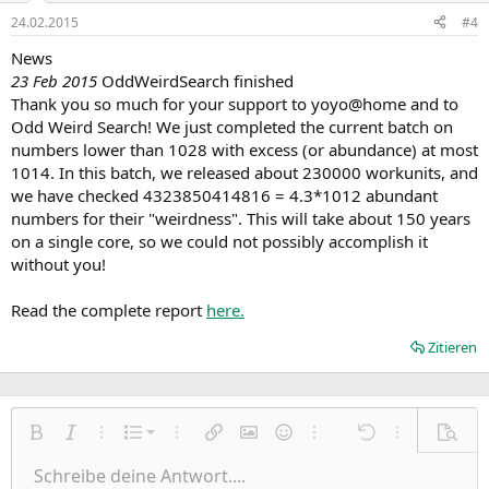
24.02.2015
#4
News
23 Feb 2015
OddWeirdSearch finished
Thank you so much for your support to yoyo@home and to
Odd Weird Search! We just completed the current batch on
numbers lower than 1028 with excess (or abundance) at most
1014. In this batch, we released about 230000 workunits, and
we have checked 4323850414816 = 4.3*1012 abundant
numbers for their "weirdness". This will take about 150 years
on a single core, so we could not possibly accomplish it
without you!
Read the complete report
here.
Zitieren
Nummerierte Liste
Fett
Kursiv
Weitere Einstellungen…
Liste
Weitere Einstellungen…
Link einfügen
Bild einfügen
Smileys
Weitere Einstellungen…
Rückgängig
Weitere Einst
Vorsch
Ungeordnete Liste
Schreibe deine Antwort....
Linksbündig
9
Normal
Entwurf speichern
Arial
Schriftgröße
Ausrichtung
Zitat
Wiederholen
Medien
BBCode umschalten
Textfarbe
Paragraph format
Tabelle einfügen
Formatierung entfernen
Schriftfamilie
Insert horizontal line
Entwürfe
Durchgestrichen
Spoiler
Unterstrichen
Code
Inline-Code
Inline-Spoiler