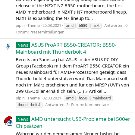
release of the NZXT N7 B550 motherboard, the first
AMD motherboard in NZXT’s N7 motherboard lineup.
NZXT is expanding the N7 lineup to...
pipin
Thema
25.03.2021
Antworten: 0
amd
b550
nzxt
Forum:
Pressemitteilungen
ASUS ProART B550-CREATOR: B550-
News
Mainboard mit Thunderbolt 4
Bereits am Samstag hat ASUS in der ASUS PC DIY
Group (Facebook) mit dem ProART B550-CREATOR ein
neues Mainboard für AMD-Prozessoren gezeigt, dass
Thunderbold 4 unterstützen wird. Das Mainboard soll
noch im März erscheinen und für den MRSP (UVP) von
299 US-Dollar erhältlich sein. (…) » Artikel...
pipin
Thema
02.03.2021
amd
b550
mainboard
Antworten: 3
Forum:
Kommentare
thunderbolt 4
AMD untersucht USB-Probleme bei 500er
News
Chipsätzen
Während wir den gemeinsamen Nenner bisher bei