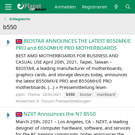
Anmelden
Registrieren
Schlagworte
b550
BIOSTAR ANNOUNCES THE LATEST B550MX/E
PRO and B550MH/E PRO MOTHERBOARDS
BEST AMD MOTHERBOARDS FOR BUSINESS AND
CASUAL USE April 20th, 2021, Taipei, Taiwan –
BIOSTAR, a leading manufacturer of motherboards,
graphics cards, and storage devices today, announces
the latest B550MX/E PRO and B550MH/E PRO
motherboards. (…) » Pressemitteilung lesen
pipin
Thema
20.04.2021
b550
biostar
mainboard
Antworten: 0
Forum:
Pressemitteilungen
NZXT Announces the N7 B550
March 25th, 2021 – Los Angeles, CA – NZXT, a leading
designer of computer hardware, software, and services
for the PC gaming community, today announces the