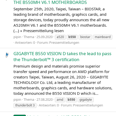
THE B550MH V6.1 MOTHERBOARDS
September 25th, 2020, Taipei, Taiwan – BIOSTAR, a
leading brand of motherboards, graphics cards, and
storage devices, today proudly announces the all new
A520MH V6.1 and the B550MH V6.1 motherboards.
(…) » Pressemitteilung lesen
pipin
Thema
25.09.2020
a520
b550
biostar
mainboard
Antworten: 0
Forum:
Pressemitteilungen
GIGABYTE B550 VISION D takes the lead to pass
the Thunderbolt™ 3 certification
Premium design and materials promise superior
transfer speed and performance on AMD platform for
creators Taipei, Taiwan, August 26, 2020 – GIGABYTE
TECHNOLOGY Co. Ltd, a leading manufacturer of
motherboards, graphics cards, and hardware solutions,
today announced the B550 VISION D which is...
pipin
Thema
27.08.2020
amd
b550
gigabyte
Antworten: 0
Forum:
Pressemitteilungen
thunderbolt 3