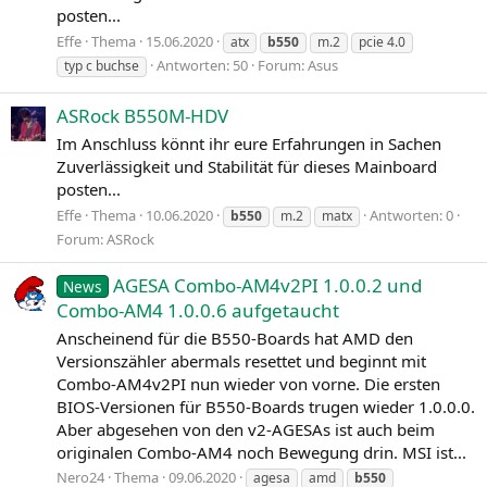
posten...
Effe
Thema
15.06.2020
atx
b550
m.2
pcie 4.0
Antworten: 50
Forum:
Asus
typ c buchse
ASRock B550M-HDV
Im Anschluss könnt ihr eure Erfahrungen in Sachen
Zuverlässigkeit und Stabilität für dieses Mainboard
posten...
Effe
Thema
10.06.2020
Antworten: 0
b550
m.2
matx
Forum:
ASRock
AGESA Combo-AM4v2PI 1.0.0.2 und
News
Combo-AM4 1.0.0.6 aufgetaucht
Anscheinend für die B550-Boards hat AMD den
Versionszähler abermals resettet und beginnt mit
Combo-AM4v2PI nun wieder von vorne. Die ersten
BIOS-Versionen für B550-Boards trugen wieder 1.0.0.0.
Aber abgesehen von den v2-AGESAs ist auch beim
originalen Combo-AM4 noch Bewegung drin. MSI ist...
Nero24
Thema
09.06.2020
agesa
amd
b550