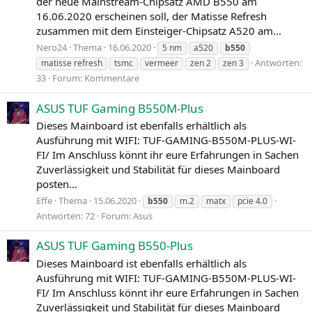
der neue Mainstream-Chipsatz AMD B550 am
16.06.2020 erscheinen soll, der Matisse Refresh
zusammen mit dem Einsteiger-Chipsatz A520 am...
Nero24
Thema
16.06.2020
5 nm
a520
b550
Antworten:
matisse refresh
tsmc
vermeer
zen 2
zen 3
33
Forum:
Kommentare
ASUS TUF Gaming B550M-Plus
Dieses Mainboard ist ebenfalls erhältlich als
Ausführung mit WIFI: TUF-GAMING-B550M-PLUS-WI-
FI/ Im Anschluss könnt ihr eure Erfahrungen in Sachen
Zuverlässigkeit und Stabilität für dieses Mainboard
posten...
Effe
Thema
15.06.2020
b550
m.2
matx
pcie 4.0
Antworten: 72
Forum:
Asus
ASUS TUF Gaming B550-Plus
Dieses Mainboard ist ebenfalls erhältlich als
Ausführung mit WIFI: TUF-GAMING-B550M-PLUS-WI-
FI/ Im Anschluss könnt ihr eure Erfahrungen in Sachen
Zuverlässigkeit und Stabilität für dieses Mainboard