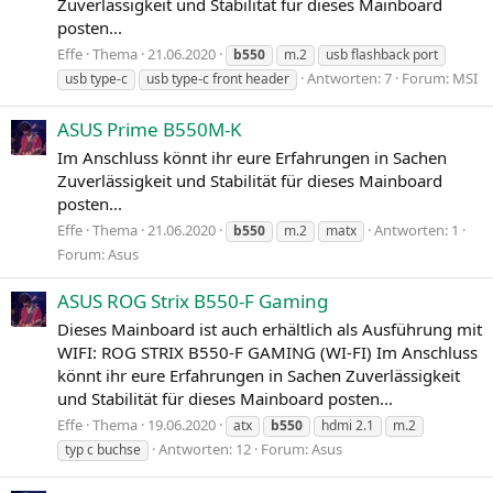
Zuverlässigkeit und Stabilität für dieses Mainboard
posten...
Effe
Thema
21.06.2020
b550
m.2
usb flashback port
Antworten: 7
Forum:
MSI
usb type-c
usb type-c front header
ASUS Prime B550M-K
Im Anschluss könnt ihr eure Erfahrungen in Sachen
Zuverlässigkeit und Stabilität für dieses Mainboard
posten...
Effe
Thema
21.06.2020
Antworten: 1
b550
m.2
matx
Forum:
Asus
ASUS ROG Strix B550-F Gaming
Dieses Mainboard ist auch erhältlich als Ausführung mit
WIFI: ROG STRIX B550-F GAMING (WI-FI) Im Anschluss
könnt ihr eure Erfahrungen in Sachen Zuverlässigkeit
und Stabilität für dieses Mainboard posten...
Effe
Thema
19.06.2020
atx
b550
hdmi 2.1
m.2
Antworten: 12
Forum:
Asus
typ c buchse