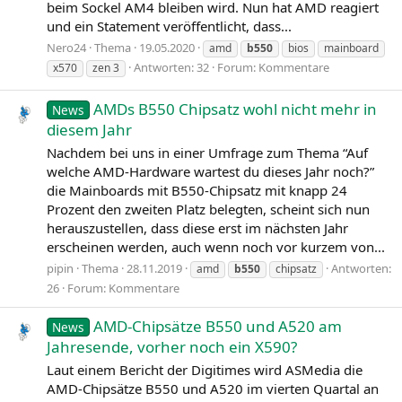
beim Sockel AM4 bleiben wird. Nun hat AMD reagiert
und ein Statement veröffentlicht, dass...
Nero24
Thema
19.05.2020
amd
b550
bios
mainboard
Antworten: 32
Forum:
Kommentare
x570
zen 3
AMDs B550 Chipsatz wohl nicht mehr in
News
diesem Jahr
Nachdem bei uns in einer Umfrage zum Thema “Auf
welche AMD-Hardware wartest du dieses Jahr noch?”
die Mainboards mit B550-Chipsatz mit knapp 24
Prozent den zweiten Platz belegten, scheint sich nun
herauszustellen, dass diese erst im nächsten Jahr
erscheinen werden, auch wenn noch vor kurzem von...
pipin
Thema
28.11.2019
Antworten:
amd
b550
chipsatz
26
Forum:
Kommentare
AMD-Chipsätze B550 und A520 am
News
Jahresende, vorher noch ein X590?
Laut einem Bericht der Digitimes wird ASMedia die
AMD-Chipsätze B550 und A520 im vierten Quartal an