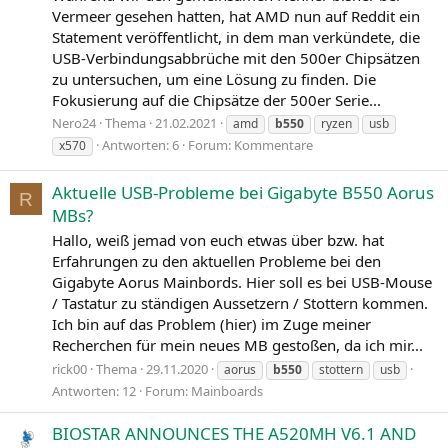
Vermeer gesehen hatten, hat AMD nun auf Reddit ein
Statement veröffentlicht, in dem man verkündete, die
USB-Verbindungsabbrüche mit den 500er Chipsätzen
zu untersuchen, um eine Lösung zu finden. Die
Fokusierung auf die Chipsätze der 500er Serie...
Nero24
Thema
21.02.2021
amd
b550
ryzen
usb
Antworten: 6
Forum:
Kommentare
x570
Aktuelle USB-Probleme bei Gigabyte B550 Aorus
R
MBs?
Hallo, weiß jemad von euch etwas über bzw. hat
Erfahrungen zu den aktuellen Probleme bei den
Gigabyte Aorus Mainbords. Hier soll es bei USB-Mouse
/ Tastatur zu ständigen Aussetzern / Stottern kommen.
Ich bin auf das Problem (hier) im Zuge meiner
Recherchen für mein neues MB gestoßen, da ich mir...
rick00
Thema
29.11.2020
aorus
b550
stottern
usb
Antworten: 12
Forum:
Mainboards
BIOSTAR ANNOUNCES THE A520MH V6.1 AND