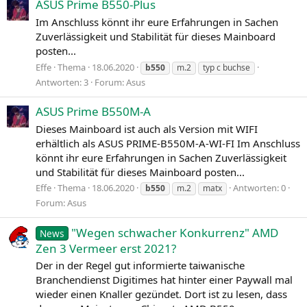
ASUS Prime B550-Plus
Im Anschluss könnt ihr eure Erfahrungen in Sachen
Zuverlässigkeit und Stabilität für dieses Mainboard
posten...
Effe
Thema
18.06.2020
b550
m.2
typ c buchse
Antworten: 3
Forum:
Asus
ASUS Prime B550M-A
Dieses Mainboard ist auch als Version mit WIFI
erhältlich als ASUS PRIME-B550M-A-WI-FI Im Anschluss
könnt ihr eure Erfahrungen in Sachen Zuverlässigkeit
und Stabilität für dieses Mainboard posten...
Effe
Thema
18.06.2020
Antworten: 0
b550
m.2
matx
Forum:
Asus
"Wegen schwacher Konkurrenz" AMD
News
Zen 3 Vermeer erst 2021?
Der in der Regel gut informierte taiwanische
Branchendienst Digitimes hat hinter einer Paywall mal
wieder einen Knaller gezündet. Dort ist zu lesen, dass