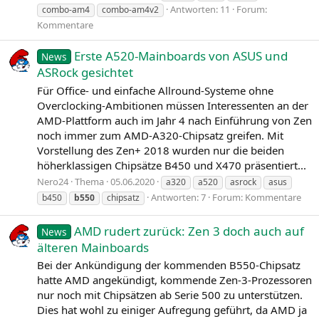
Antworten: 11
Forum:
combo-am4
combo-am4v2
Kommentare
Erste A520-Mainboards von ASUS und
News
ASRock gesichtet
Für Office- und einfache Allround-Systeme ohne
Overclocking-Ambitionen müssen Interessenten an der
AMD-Plattform auch im Jahr 4 nach Einführung von Zen
noch immer zum AMD-A320-Chipsatz greifen. Mit
Vorstellung des Zen+ 2018 wurden nur die beiden
höherklassigen Chipsätze B450 und X470 präsentiert...
Nero24
Thema
05.06.2020
a320
a520
asrock
asus
Antworten: 7
Forum:
Kommentare
b450
b550
chipsatz
AMD rudert zurück: Zen 3 doch auch auf
News
älteren Mainboards
Bei der Ankündigung der kommenden B550-Chipsatz
hatte AMD angekündigt, kommende Zen-3-Prozessoren
nur noch mit Chipsätzen ab Serie 500 zu unterstützen.
Dies hat wohl zu einiger Aufregung geführt, da AMD ja