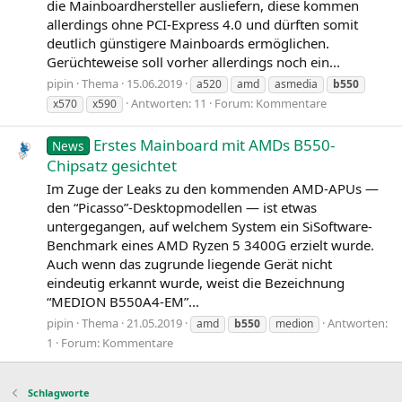
die Mainboardhersteller ausliefern, diese kommen
allerdings ohne PCI-Express 4.0 und dürften somit
deutlich günstigere Mainboards ermöglichen.
Gerüchteweise soll vorher allerdings noch ein...
pipin
Thema
15.06.2019
a520
amd
asmedia
b550
Antworten: 11
Forum:
Kommentare
x570
x590
Erstes Mainboard mit AMDs B550-
News
Chipsatz gesichtet
Im Zuge der Leaks zu den kommenden AMD-APUs —
den “Picasso”-Desktopmodellen — ist etwas
untergegangen, auf welchem System ein SiSoftware-
Benchmark eines AMD Ryzen 5 3400G erzielt wurde.
Auch wenn das zugrunde liegende Gerät nicht
eindeutig erkannt wurde, weist die Bezeichnung
“MEDION B550A4-EM”...
pipin
Thema
21.05.2019
Antworten:
amd
b550
medion
1
Forum:
Kommentare
Schlagworte