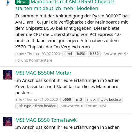
Mainboards mit AMD B550-Chipsatz
News
starten mit deutlich mehr Modellen
Zusammen mit der Ankündigung der Ryzen 3000XT hat
AMD am 16. Juni die Verfügbarkeit der Mainboards mit
dem Chipsatz B550 bekannt gegeben. Dieser bietet
über die CPU die Unterstützung von PCI Express 4.0
und stellt dabei eine günstigere Alternative zu dem
X570-Chipsatz dar. Im Vergleich zum...
pipin
Thema
03.07.2020
Antworten: 9
amd
b450
b550
Forum:
Kommentare
MSI MAG B550M Mortar
Im Anschluss könnt ihr eure Erfahrungen in Sachen
Zuverlässigkeit und Stabilität für dieses Mainboard
posten...
Effe
Thema
21.06.2020
b550
m.2
matx
typ c buchse
Antworten: 0
Forum:
MSI
usb type-c front header
MSI MAG B550 Tomahawk
Im Anschluss könnt ihr eure Erfahrungen in Sachen