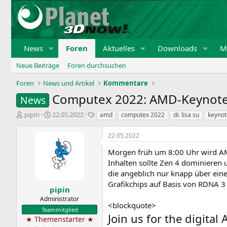
News
Foren
Aktuelles
Downloads
Mi
Neue Beiträge
Foren durchsuchen
Foren
News und Artikel
Kommentare
Computex 2022: AMD-Keynote
News
E
E
S
pipin
22.05.2022
amd
computex 2022
dr. lisa su
keynot
r
r
c
s
s
h
22.05.2022
t
t
l
e
e
a
Morgen früh um 8:00 Uhr wird AM
l
l
g
Inhalten sollte Zen 4 dominieren 
l
l
w
die angeblich nur knapp über ei
e
t
o
Grafikchips auf Basis von RDNA 3
r
a
r
pipin
m
t
Administrator
<blockquote>
e
Teammitglied
Join us for the digita
★ Themenstarter ★