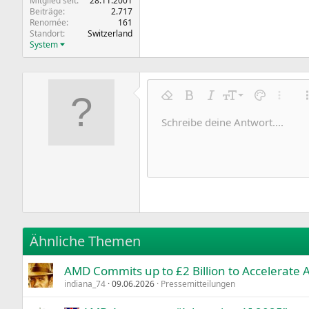
Mitglied seit
28.11.2001
Beiträge
2.717
Renomée
161
Standort
Switzerland
System
9
Formatierung entfernen
Fett
Kursiv
Schriftgröße
Textfarbe
Weitere
10
Schreibe deine Antwort....
Arial
Schriftfamilie
Insert horizontal line
Spoiler
Durchgestrichen
Code
Unterstrichen
Inline-Code
Inline-Spoile
12
Book Antiqua
15
Courier New
18
Georgia
22
Tahoma
26
Times New Roman
Ähnliche Themen
Trebuchet MS
AMD Commits up to £2 Billion to Accelerate
Verdana
indiana_74
09.06.2026
Pressemitteilungen