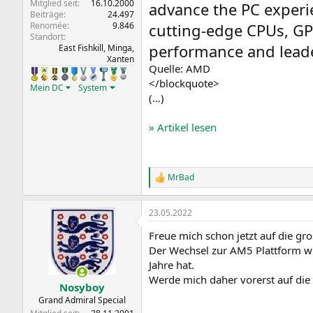
Mitglied seit
16.10.2000
advance the PC experi
Beiträge
24.497
Renomée
9.846
cutting-edge CPUs, GP
Standort
performance and leade
East Fishkill, Minga,
Xanten
Quelle: AMD
</blockquote>
Mein DC
System
(…)
» Artikel lesen
MrBad
R
e
a
23.05.2022
k
t
Freue mich schon jetzt auf die g
i
o
Der Wechsel zur AM5 Plattform wi
n
Jahre hat.
e
Werde mich daher vorerst auf die
n
Nosyboy
:
Grand Admiral Special