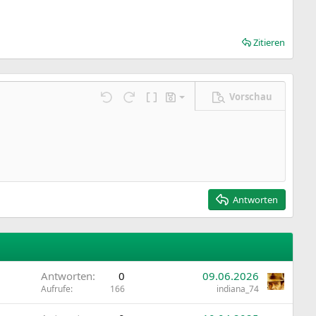
Zitieren
Vorschau
Entwurf speichern
ngen…
Rückgängig
Wiederholen
BBCode umschalten
Entwürfe
Entwurf löschen
Antworten
Antworten
0
09.06.2026
Aufrufe
166
indiana_74