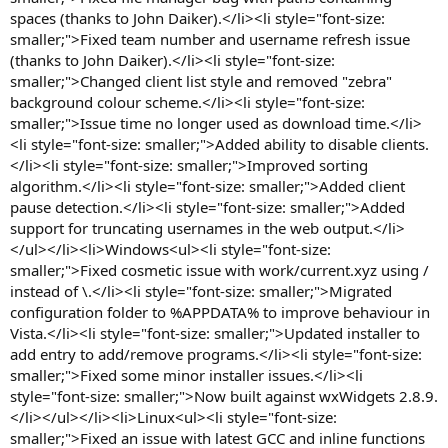
spaces (thanks to John Daiker).</li><li style="font-size:
smaller;">Fixed team number and username refresh issue
(thanks to John Daiker).</li><li style="font-size:
smaller;">Changed client list style and removed "zebra"
background colour scheme.</li><li style="font-size:
smaller;">Issue time no longer used as download time.</li>
<li style="font-size: smaller;">Added ability to disable clients.
</li><li style="font-size: smaller;">Improved sorting
algorithm.</li><li style="font-size: smaller;">Added client
pause detection.</li><li style="font-size: smaller;">Added
support for truncating usernames in the web output.</li>
</ul></li><li>Windows<ul><li style="font-size:
smaller;">Fixed cosmetic issue with work/current.xyz using /
instead of \.</li><li style="font-size: smaller;">Migrated
configuration folder to %APPDATA% to improve behaviour in
Vista.</li><li style="font-size: smaller;">Updated installer to
add entry to add/remove programs.</li><li style="font-size:
smaller;">Fixed some minor installer issues.</li><li
style="font-size: smaller;">Now built against wxWidgets 2.8.9.
</li></ul></li><li>Linux<ul><li style="font-size:
smaller;">Fixed an issue with latest GCC and inline functions