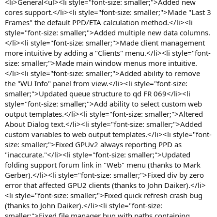
<li>General<ul><li style="font-size: smaller;">Added new
cores support.</li><li style="font-size: smaller;">Made "Last 3
Frames" the default PPD/ETA calculation method.</li><li
style="font-size: smaller;">Added multiple new data columns.
</li><li style="font-size: smaller;">Made client management
more intuitive by adding a "Clients" menu.</li><li style="font-
size: smaller;">Made main window menus more intuitive.
</li><li style="font-size: smaller;">Added ability to remove
the "WU Info" panel from view.</li><li style="font-size:
smaller;">Updated queue structure to qd FR 069</li><li
style="font-size: smaller;">Add ability to select custom web
output templates.</li><li style="font-size: smaller;">Altered
About Dialog text.</li><li style="font-size: smaller;">Added
custom variables to web output templates.</li><li style="font-
size: smaller;">Fixed GPUv2 always reporting PPD as
"inaccurate."</li><li style="font-size: smaller;">Updated
folding support forum link in "Web" menu (thanks to Mark
Gerber).</li><li style="font-size: smaller;">Fixed div by zero
error that affected GPU2 clients (thanks to John Daiker).</li>
<li style="font-size: smaller;">Fixed quick refresh crash bug
(thanks to John Daiker).</li><li style="font-size:
smaller;">Fixed file manager bug with paths containing