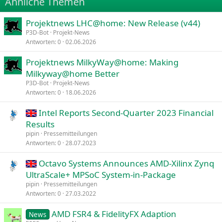
Ähnliche Themen
26
Trebuchet MS
Projektnews LHC@home: New Release (v44)
Verdana
P3D-Bot
Projekt-News
Antworten
0
02.06.2026
Projektnews MilkyWay@home: Making
Milkyway@home Better
P3D-Bot
Projekt-News
Antworten
0
18.06.2026
Intel Reports Second-Quarter 2023 Financial
Results
pipin
Pressemitteilungen
Antworten
0
28.07.2023
Octavo Systems Announces AMD-Xilinx Zynq
UltraScale+ MPSoC System-in-Package
pipin
Pressemitteilungen
Antworten
0
27.03.2022
AMD FSR4 & FidelityFX Adaption
News