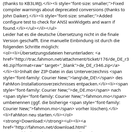
(thanks to KB3LWJ).</li><li style="font-size: smaller;">Fixed
compiler warnings about deprecated conversions (thanks to
John Daiker).</li><li style="font-size: smaller;">Added
configure test to check for ANSI wxWidgets and warn if
found.</li></ul></il></ul>
Leider hat es die deutsche Übersetzung nicht in die finale
Version geschafft. Eine manuelle Einbindung ist durch die
folgenden Schritte möglich:
<ol><li>Übersetzungsdateien herunterladen: <a
href="http://trac.fahmon.net/attachment/ticket/176/de_DE_r3
46.zip?format=raw" target="_blank">de_DE_r346.zip</a>
</li><li>Inhalt der ZIP-Datei in das Unterverzeichnis <span
style="font-family: Courier New;">lang\de_DE\</span> des
FahMon-Installationsverzeichnisses entpacken.</li><li><span
style="font-family: Courier New;">de_DE.mo</span> nach
<span style="font-family: Courier New;">fahmon.mo</span>
umbenennen (ggf. die bisherige <span style="font-family:
Courier New;">fahmon.mo</span> vorher löschen).</li>
<li>FahMon neu starten.</li></ol>
<strong>Download:</strong><ul><li><a
href="http://fahmon.net/download.html"