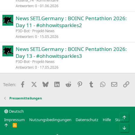
indiana_74
Kommentare
Antworten
0
01.06.2026
News SETI.Germany : BOINC Pentathlon 2026:
Day 11 - #ohhowitsparkles2
P3D-Bot
Projekt-News
Antworten
0
15.05.2026
News SETI.Germany : BOINC Pentathlon 2026:
Day 13 - #ohhowitsparkles3
P3D-Bot
Projekt-News
Antworten
0
17.05.2026
Facebook
X
Bluesky
LinkedIn
Reddit
Pinterest
Tumblr
WhatsApp
E-Mail
Li
Teilen:
Pressemitteilungen
Deutsch
Obe
Impressum
Nutzungsbedingungen
Datenschutz
Hilfe
Start
R
Unt
S
S