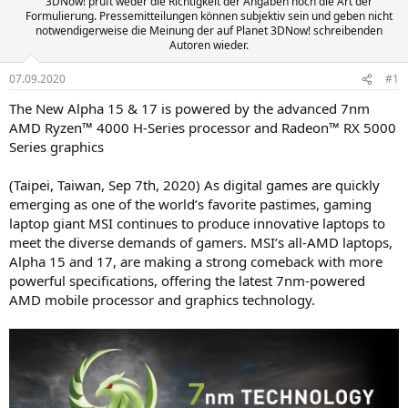
3DNow! prüft weder die Richtigkeit der Angaben noch die Art der
Formulierung. Pressemitteilungen können subjektiv sein und geben nicht
notwendigerweise die Meinung der auf Planet 3DNow! schreibenden
Autoren wieder.
07.09.2020
#1
The New Alpha 15 & 17 is powered by the advanced 7nm
AMD Ryzen™ 4000 H‑Series processor and Radeon™ RX 5000
Series graphics
(Taipei, Taiwan, Sep 7th, 2020) As digital games are quickly
emerging as one of the world’s favorite pastimes, gaming
laptop giant MSI continues to produce innovative laptops to
meet the diverse demands of gamers. MSI’s all-AMD laptops,
Alpha 15 and 17, are making a strong comeback with more
powerful specifications, offering the latest 7nm-powered
AMD mobile processor and graphics technology.