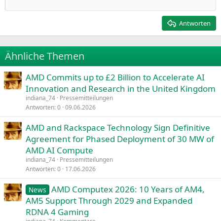
Einzug verkleinern
12
Courier New
Rechtsbündig
Heading 2
15
Georgia
Justify text
Antworten
Heading 3
18
Tahoma
22
Times New Roman
Ähnliche Themen
26
Trebuchet MS
AMD Commits up to £2 Billion to Accelerate AI
Verdana
Innovation and Research in the United Kingdom
indiana_74
Pressemitteilungen
Antworten
0
09.06.2026
AMD and Rackspace Technology Sign Definitive
Agreement for Phased Deployment of 30 MW of
AMD AI Compute
indiana_74
Pressemitteilungen
Antworten
0
17.06.2026
AMD Computex 2026: 10 Years of AM4,
News
AM5 Support Through 2029 and Expanded
RDNA 4 Gaming