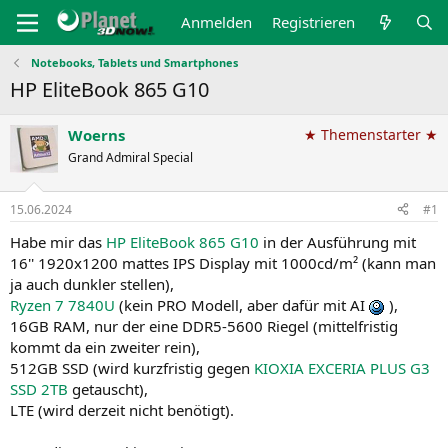
Anmelden
Registrieren
Notebooks, Tablets und Smartphones
HP EliteBook 865 G10
Woerns
★ Themenstarter ★
Grand Admiral Special
15.06.2024
#1
Habe mir das
HP EliteBook 865 G10
in der Ausführung mit
16'' 1920x1200 mattes IPS Display mit 1000cd/m² (kann man
ja auch dunkler stellen),
Ryzen 7 7840U
(kein PRO Modell, aber dafür mit AI
),
16GB RAM, nur der eine DDR5-5600 Riegel (mittelfristig
kommt da ein zweiter rein),
512GB SSD (wird kurzfristig gegen
KIOXIA EXCERIA PLUS G3
SSD 2TB
getauscht),
LTE (wird derzeit nicht benötigt).