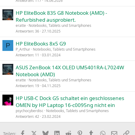
Antworten
117
14.06.2026
HP EliteBook 835 G8 Notebook (AMD) -
Refurbished ausprobiert.
eratte
Notebooks, Tablets und Smartphones
Antworten
36
27.10.2025
HP EliteBooks 8x5 G9
P
P_Arthur
Notebooks, Tablets und Smartphones
Antworten
11
03.01.2024
ASUS ZenBook 14X OLED UM5401RA-L7024W
Notebook (AMD)
eratte
Notebooks, Tablets und Smartphones
Antworten
19
04.11.2025
HP USB-C Dock G5 schaltet ein geschlossenes
OMEN by HP Laptop 16-c0095ng nicht ein
psychocyberdisc
Notebooks, Tablets und Smartphones
Antworten
42
23.02.2024
Facebook
X
Bluesky
LinkedIn
Reddit
Pinterest
Tumblr
WhatsApp
E-Mail
Li
Teilen: