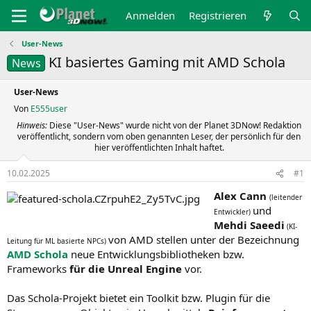
Anmelden
Registrieren
User-News
KI basiertes Gaming mit AMD Schola
News
User-News
Von
E555user
Hinweis:
Diese "User-News" wurde nicht von der Planet 3DNow! Redaktion
veröffentlicht, sondern vom oben genannten Leser, der persönlich für den
hier veröffentlichten Inhalt haftet.
10.02.2025
#1
Alex Cann
(leitender
und
Entwickler)
Mehdi Saeedi
(KI-
von AMD stellen unter der Bezeichnung
Leitung für ML basierte NPCs)
AMD Schola
neue Entwicklungsbibliotheken bzw.
Frameworks
für die Unreal Engine
vor.
Das Schola-Projekt bietet ein Toolkit bzw. Plugin für die