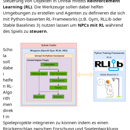
Steuerung von Objekten in Unreal mittels
Reinforcement
Learning (RL)
. Die Werkzeuge sollen dabei helfen
Umgebungen zu erstellen und Agenten zu definieren die sich
mit Python-basierten RL-Frameworks (z.B. Gym, RLLib oder
Stable Baselines 3) nutzen lassen um
NPCs mit RL
während
des Spiels zu
steuern
.
Scho
la
soll
dabe
i
helfe
n RL-
Algo
rith
men
direk
t in
Spieleprojekte integrieren zu können indem es einen
Brückenschlag zwischen Forschung und Spielentwicklung