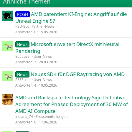
Ähnliche Themen
26
Trebuchet MS
AMD patentiert KI-Engine: Angriff auf die
Verdana
PCGH
Unreal Engine 5?
P3D-Bot
Partner-News
Antworten
0
15.05.2026
Microsoft erweitert DirectX mit Neural
News
Rendering
E555user
User-News
Antworten
7
20.03.2026
Neues SDK für DGF Raytracing von AMD
News
E555user
User-News
Antworten
4
10.05.2026
AMD and Rackspace Technology Sign Definitive
Agreement for Phased Deployment of 30 MW of
AMD AI Compute
indiana_74
Pressemitteilungen
Antworten
0
17.06.2026