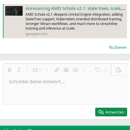
Announcing AMD Schola v2.1: state trees, scale, and a richer training stack - AMD GPUOpen
AMD Schola v2.1 deepens Unreal Engine integration, adding
StateTree support, Kubernetes-oriented distributed training,
stronger Minari workflows, and much more to streamline
training and inference at scale.
gpuopen.com
Zitieren
Nummerierte Liste
Fett
Kursiv
Weitere Einstellungen…
Liste
Weitere Einstellungen…
Link einfügen
Bild einfügen
Smileys
Weitere Einstellungen…
Rückgängig
Weitere Einst
Vorsch
Ungeordnete Liste
Schreibe deine Antwort....
Linksbündig
9
Normal
Entwurf speichern
Arial
Schriftgröße
Ausrichtung
Zitat
Wiederholen
Medien
BBCode umschalten
Textfarbe
Paragraph format
Tabelle einfügen
Formatierung entfernen
Schriftfamilie
Insert horizontal line
Entwürfe
Durchgestrichen
Spoiler
Unterstrichen
Code
Inline-Code
Inline-Spoiler
Einzug vergrößern
10
Entwurf löschen
Zentriert
Heading 1
Book Antiqua
Einzug verkleinern
12
Courier New
Rechtsbündig
Heading 2
15
Georgia
Justify text
Antworten
Heading 3
18
Tahoma
22
Times New Roman