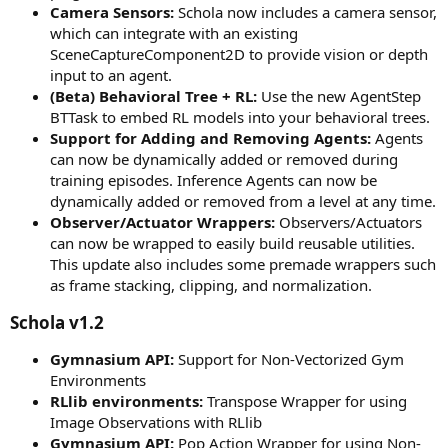
Camera Sensors:
Schola now includes a camera sensor,
which can integrate with an existing
SceneCaptureComponent2D to provide vision or depth
input to an agent.
(Beta) Behavioral Tree + RL:
Use the new AgentStep
BTTask to embed RL models into your behavioral trees.
Support for Adding and Removing Agents:
Agents
can now be dynamically added or removed during
training episodes. Inference Agents can now be
dynamically added or removed from a level at any time.
Observer/Actuator Wrappers:
Observers/Actuators
can now be wrapped to easily build reusable utilities.
This update also includes some premade wrappers such
as frame stacking, clipping, and normalization.
Schola v1.2​
Gymnasium API:
Support for Non-Vectorized Gym
Environments
RLlib environments:
Transpose Wrapper for using
Image Observations with RLlib
Gymnasium API:
Pop Action Wrapper for using Non-