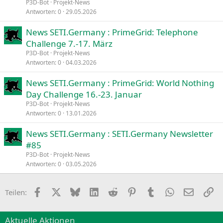
P3D-Bot
Projekt-News
Antworten
0
29.05.2026
News SETI.Germany : PrimeGrid: Telephone
Challenge 7.-17. März
P3D-Bot
Projekt-News
Antworten
0
04.03.2026
News SETI.Germany : PrimeGrid: World Nothing
Day Challenge 16.-23. Januar
P3D-Bot
Projekt-News
Antworten
0
13.01.2026
News SETI.Germany : SETI.Germany Newsletter
#85
P3D-Bot
Projekt-News
Antworten
0
03.05.2026
Facebook
X
Bluesky
LinkedIn
Reddit
Pinterest
Tumblr
WhatsApp
E-Mail
Li
Teilen:
Aktuelle Aktionen