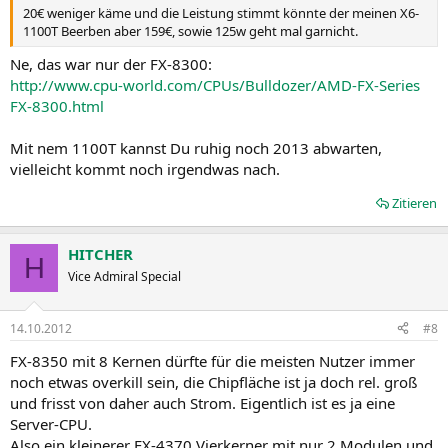
20€ weniger käme und die Leistung stimmt könnte der meinen X6-
1100T Beerben aber 159€, sowie 125w geht mal garnicht.
Ne, das war nur der FX-8300:
http://www.cpu-world.com/CPUs/Bulldozer/AMD-FX-Series
FX-8300.html
Mit nem 1100T kannst Du ruhig noch 2013 abwarten,
vielleicht kommt noch irgendwas nach.
Zitieren
HITCHER
H
Vice Admiral Special
14.10.2012
#8
FX-8350 mit 8 Kernen dürfte für die meisten Nutzer immer
noch etwas overkill sein, die Chipfläche ist ja doch rel. groß
und frisst von daher auch Strom. Eigentlich ist es ja eine
Server-CPU.
Also ein kleinerer FX-4370 Vierkerner mit nur 2 Modulen und