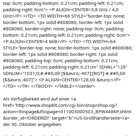
top: 0cm; padding-bottom: 0.21cm; padding-left: 0.21cm;
padding-right: 0cm"> <P ALIGN=CENTER>3,8 GHz / 4,0
GHz</P> </TD> <TD WIDTH=66 STYLE="border-top: none;
border-bottom: 1px solid #808080; border-left: 1px solid
#808080; border-right: none; padding-top: 0cm; padding-
bottom: 0.21cm; padding-left: 0.21cm; padding-right: 0cm">
<P ALIGN=CENTER>4 MiB</P> </TD> <TD WIDTH=64
STYLE="border-top: none; border-bottom: 1px solid #808080;
border-left: 1px solid #808080; border-right: 1px solid
#808080; padding-top: 0cm; padding-bottom: 0.21cm;
padding-left: 0.21cm; padding-right: 0.21cm" SDVAL="128"
SDNUM="1031;0;#.##0,00 [$&euro;-407];[ROT]-#.##0,00
[$&euro;-407]"> <P ALIGN=CENTER>128,00 &euro;</P>
</TD> </TR> </TBODY> </TABLE></center>
Als Verfügbarkeit wird auf einer <a
href="http://www.shopblt.com/cgi-bin/shop/shop.cgi?
action=thispage&thispage=011003000503_BPW4486P.shtml
&order_id=!ORDERID!" target="b">US-Großhändlerseite</a>
der 30. Oktober angegeben.