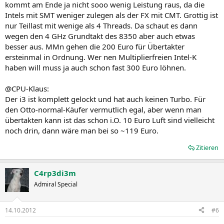
kommt am Ende ja nicht sooo wenig Leistung raus, da die
Leistungsaufnahme. So würde das mMn passen, um im Retailmarkt
Intels mit SMT weniger zulegen als der FX mit CMT. Grottig ist
einen brauchbares Image hinsichtlich Preisleistungsverhältnis zu
nur Teillast mit wenige als 4 Threads. Da schaut es dann
ernten.
wegen den 4 GHz Grundtakt des 8350 aber auch etwas
besser aus. MMn gehen die 200 Euro für Übertakter
ersteinmal in Ordnung. Wer nen Multiplierfreien Intel-K
haben will muss ja auch schon fast 300 Euro löhnen.
@CPU-Klaus:
Der i3 ist komplett gelockt und hat auch keinen Turbo. Für
den Otto-normal-Käufer vermutlich egal, aber wenn man
übertakten kann ist das schon i.O. 10 Euro Luft sind vielleicht
noch drin, dann wäre man bei so ~119 Euro.
Zitieren
C4rp3di3m
Admiral Special
14.10.2012
#6