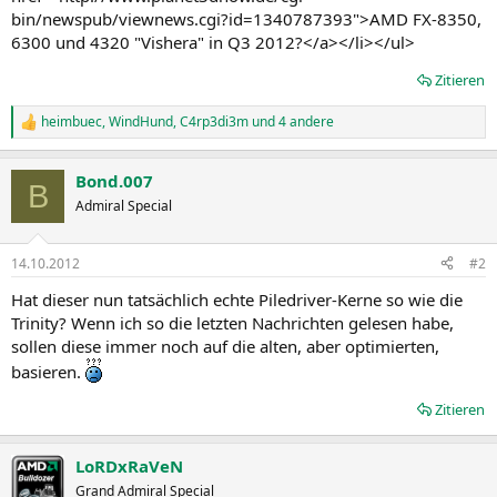
bin/newspub/viewnews.cgi?id=1340787393">AMD FX-8350,
6300 und 4320 "Vishera" in Q3 2012?</a></li></ul>
Zitieren
heimbuec
,
WindHund
,
C4rp3di3m
und 4 andere
R
e
a
Bond.007
k
B
t
Admiral Special
i
o
n
14.10.2012
#2
e
n
Hat dieser nun tatsächlich echte Piledriver-Kerne so wie die
:
Trinity? Wenn ich so die letzten Nachrichten gelesen habe,
sollen diese immer noch auf die alten, aber optimierten,
basieren.
Zitieren
LoRDxRaVeN
Grand Admiral Special