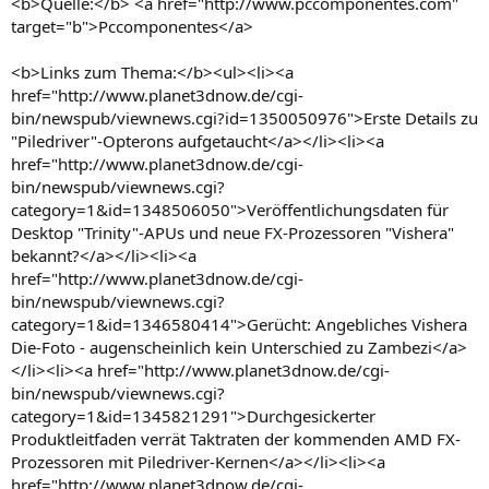
<b>Quelle:</b> <a href="http://www.pccomponentes.com"
target="b">Pccomponentes</a>
<b>Links zum Thema:</b><ul><li><a
href="http://www.planet3dnow.de/cgi-
bin/newspub/viewnews.cgi?id=1350050976">Erste Details zu
"Piledriver"-Opterons aufgetaucht</a></li><li><a
href="http://www.planet3dnow.de/cgi-
bin/newspub/viewnews.cgi?
category=1&id=1348506050">Veröffentlichungsdaten für
Desktop "Trinity"-APUs und neue FX-Prozessoren "Vishera"
bekannt?</a></li><li><a
href="http://www.planet3dnow.de/cgi-
bin/newspub/viewnews.cgi?
category=1&id=1346580414">Gerücht: Angebliches Vishera
Die-Foto - augenscheinlich kein Unterschied zu Zambezi</a>
</li><li><a href="http://www.planet3dnow.de/cgi-
bin/newspub/viewnews.cgi?
category=1&id=1345821291">Durchgesickerter
Produktleitfaden verrät Taktraten der kommenden AMD FX-
Prozessoren mit Piledriver-Kernen</a></li><li><a
href="http://www.planet3dnow.de/cgi-