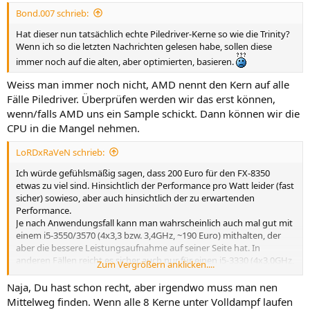
Bond.007 schrieb:
Hat dieser nun tatsächlich echte Piledriver-Kerne so wie die Trinity?
Wenn ich so die letzten Nachrichten gelesen habe, sollen diese
immer noch auf die alten, aber optimierten, basieren.
Weiss man immer noch nicht, AMD nennt den Kern auf alle
Fälle Piledriver. Überprüfen werden wir das erst können,
wenn/falls AMD uns ein Sample schickt. Dann können wir die
CPU in die Mangel nehmen.
LoRDxRaVeN schrieb:
Ich würde gefühlsmäßig sagen, dass 200 Euro für den FX-8350
etwas zu viel sind. Hinsichtlich der Performance pro Watt leider (fast
sicher) sowieso, aber auch hinsichtlich der zu erwartenden
Performance.
Je nach Anwendungsfall kann man wahrscheinlich auch mal gut mit
einem i5-3550/3570 (4x3,3 bzw. 3,4GHz, ~190 Euro) mithalten, der
aber die bessere Leistungsaufnahme auf seiner Seite hat. In
anderen Fällen reicht es sicher auch nur für einen i5-3330 (4x3,0GHz,
Zum Vergrößern anklicken....
~170 Euro).
Würde man also den FX-8350 ähnlich einpreisen wie den i5-3330,
Naja, Du hast schon recht, aber irgendwo muss man nen
hätte man wahrscheinlich auf relativ breiter Basis etwas mehr
Mittelweg finden. Wenn alle 8 Kerne unter Volldampf laufen
Leistungsfähigkeit, aber den Nachteil der höheren