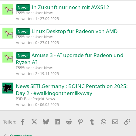
In Zukunft nur noch mit AVX512
News
E555user
User-News
Antworten
1
27.09.2025
Linux Desktop für Radeon von AMD
News
E555user
User-News
Antworten
0
27.01.2025
Amuse 3 - AI upgrade für Radeon und
News
Ryzen AI
E555user
User-News
Antworten
2
19.11.2025
News SETI.Germany : BOINC Pentathlon 2025:
Day 2 - #walkingonthemilkyway
P3D-Bot
Projekt-News
Antworten
0
06.05.2025
Facebook
X
Bluesky
LinkedIn
Reddit
Pinterest
Tumblr
WhatsApp
E-Mail
Li
Teilen:
Kommentare