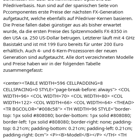
Piledriverbasis. Nun sind auf der spanischen Seite von
Pccomponentes erste Preise der nächsten FX-Generation
aufgetaucht, welche ebenfalls auf Piledriver-Kernen basieren.
Die Preise fallen dabei günstiger aus als bisher erwartet
wurde, da die ersten Preise des Spitzenmodells FX-8350 in
den USA ca. 250 US-Dollar betrugen. Letzterer läuft mit 4 GHz
Basistakt und ist mit 199 Euro bereits für unter 200 Euro
erhältlich. Auch 4- und 6-Kern-Prozessoren der neuen
Generation sind aufgetaucht. Alle dort verzeichneten Modelle
und Preise haben wir in der folgenden Tabelle
zusammengefasst:
<center><TABLE WIDTH=596 CELLPADDING=8
CELLSPACING=0 STYLE="page-break-before: always"> <COL
WIDTH=96> <COL WIDTH=70> <COL WIDTH=80> <COL
WIDTH=122> <COL WIDTH=66> <COL WIDTH=64> <THEAD>
<TR BGCOLOR="#008c58"> <TH WIDTH=96 STYLE="border-
top: 1px solid #808080; border-bottom: 1px solid #808080;
border-left: 1px solid #808080; border-right: none; padding-
top: 0.21cm; padding-bottom: 0.21cm; padding-left: 0.21cm;
padding-right: 0cm"> <P><B>Modell</B></P> </TH> <TH