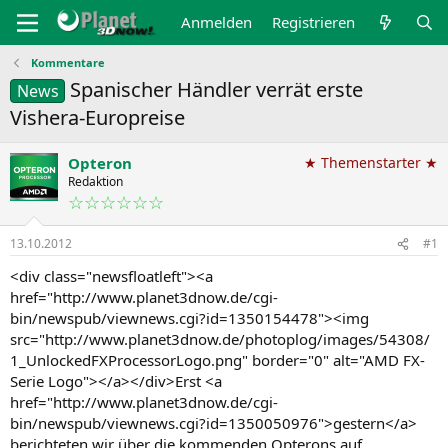
Anmelden
Registrieren
Kommentare
Spanischer Händler verrät erste
News
Vishera-Europreise
Opteron
★ Themenstarter ★
Redaktion
☆☆☆☆☆☆
13.10.2012
#1
<div class="newsfloatleft"><a
href="http://www.planet3dnow.de/cgi-
bin/newspub/viewnews.cgi?id=1350154478"><img
src="http://www.planet3dnow.de/photoplog/images/54308/
1_UnlockedFXProcessorLogo.png" border="0" alt="AMD FX-
Serie Logo"></a></div>Erst <a
href="http://www.planet3dnow.de/cgi-
bin/newspub/viewnews.cgi?id=1350050976">gestern</a>
berichteten wir über die kommenden Opterons auf