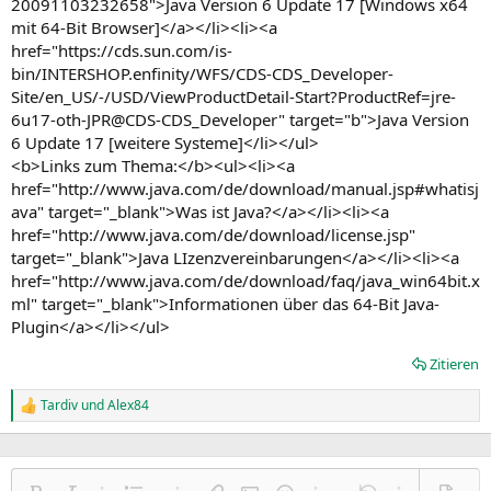
20091103232658">Java Version 6 Update 17 [Windows x64
mit 64-Bit Browser]</a></li><li><a
href="https://cds.sun.com/is-
bin/INTERSHOP.enfinity/WFS/CDS-CDS_Developer-
Site/en_US/-/USD/ViewProductDetail-Start?ProductRef=jre-
6u17-oth-JPR@CDS-CDS_Developer" target="b">Java Version
6 Update 17 [weitere Systeme]</li></ul>
<b>Links zum Thema:</b><ul><li><a
href="http://www.java.com/de/download/manual.jsp#whatisj
ava" target="_blank">Was ist Java?</a></li><li><a
href="http://www.java.com/de/download/license.jsp"
target="_blank">Java LIzenzvereinbarungen</a></li><li><a
href="http://www.java.com/de/download/faq/java_win64bit.x
ml" target="_blank">Informationen über das 64-Bit Java-
Plugin</a></li></ul>
Zitieren
Tardiv
und
Alex84
R
e
a
k
t