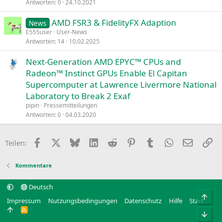
Antworten
0
24.10.2021
AMD FSR3 & FidelityFX Adaption
News
E555user
User-News
Antworten
14
10.02.2025
Next-Generation AMD EPYC™ CPUs and
Radeon™ Instinct GPUs Enable El Capitan
Supercomputer at Lawrence Livermore National
Laboratory to Break 2 Exaf
pipin
Pressemitteilungen
Antworten
0
04.03.2020
Facebook
X
Bluesky
LinkedIn
Reddit
Pinterest
Tumblr
WhatsApp
E-Mail
Li
Teilen:
Kommentare
Deutsch
Obe
Impressum
Nutzungsbedingungen
Datenschutz
Hilfe
Start
R
Unt
S