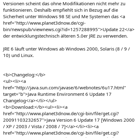
Versionen scheint das ohne Modifikationen nicht mehr zu
funktionieren. Deshalb empfiehlt sich in Bezug auf die
Sicherheit unter Windows 98 SE und Me Systemen das <a
href="http://www.planet3dnow.de/cgi-
bin/newspub/viewnews.cgi?id=1257288995">Update 22</a>
der entwicklungstechnisch älteren 5.0er JRE zu verwenden.
JRE 6 läuft unter Windows ab Windows 2000, Solaris (8 / 9 /
10) und Linux.
<b>Changelog:</b>
<ul><li><a
href="http://java.sun.com/javase/6/webnotes/6u17.html"
target="b">Java Runtime Environment 6 Update 17
Changelog</a></li></ul>
<b>Download:</b><ul><li><a
href="http://www.planet3dnow.de/cgi-bin/file/get.cgi?
20091103232657">Java Version 6 Update 17 [Windows 2000
/ XP / 2003 / Vista / 2008 / 7]</a></li><li><a
href="http://www.planet3dnow.de/cgi-bin/file/get.cgi?