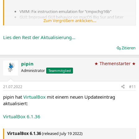
VMM: Fix instruction emulation for "cmpxchg16b"
GUI: Improved GUI behavior on macOS Big Sur and later
Zum Vergrößern anklicken....
when kernel extensions are not loaded
EHCI: Addressed an issue with handling short packets (bug
#20726
)
Lies den Rest der Aktualisierung…
Storage: Fixed a potential hang during disk I/O when the
host I/O cache is disabled (bug...
Zitieren
pipin
★ Themenstarter ★
Administrator
Teammitglied
21.07.2022
#11
pipin hat
VirtualBox
mit einem neuen Updateeintrag
aktualisiert:
VirtualBox 6.1.36
VirtualBox 6.1.36
(released July 19 2022)