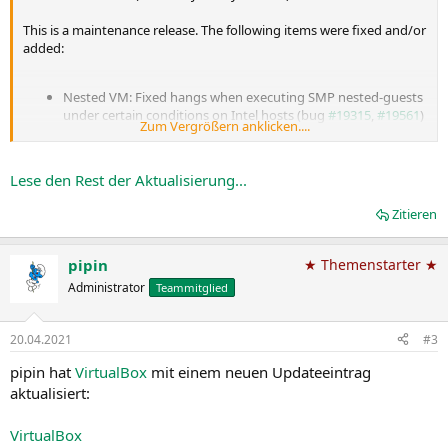
This is a maintenance release. The following items were fixed and/or
added:
Nested VM: Fixed hangs when executing SMP nested-guests
under certain conditions on Intel hosts (bug
#19315
,
#19561
)
Zum Vergrößern anklicken....
OCI integration: Cloud Instance parameters parsing is
improved on import (bug...
Lese den Rest der Aktualisierung...
Zitieren
pipin
★ Themenstarter ★
Administrator
Teammitglied
20.04.2021
#3
pipin hat
VirtualBox
mit einem neuen Updateeintrag
aktualisiert:
VirtualBox