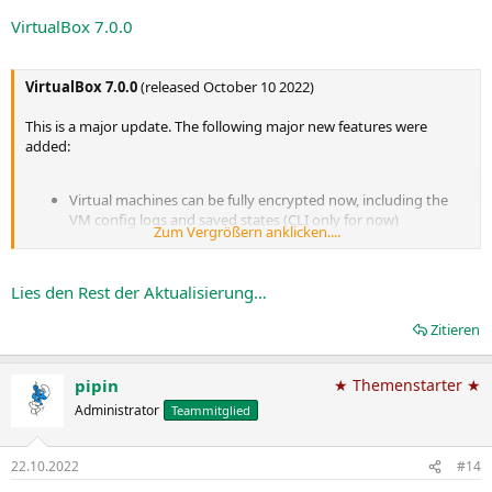
VirtualBox 7.0.0
VirtualBox 7.0.0
(released October 10 2022)
This is a major update. The following major new features were
added:
Virtual machines can be fully encrypted now, including the
VM config logs and saved states (CLI only for now)
Zum Vergrößern anklicken....
OCI: Cloud virtual machines can be added to Virtual Machine
Manager and controlled as local VMs
OCI: Cloud networks can now be configured via Network
Lies den Rest der Aktualisierung…
Manager tool same way as it is done for Host-only and NAT
networks
Zitieren
GUI: Added a new utility...
pipin
★ Themenstarter ★
Administrator
Teammitglied
22.10.2022
#14