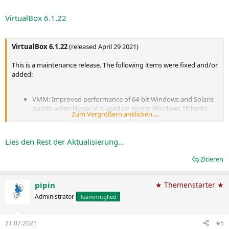
VirtualBox 6.1.22
VirtualBox 6.1.22
(released April 29 2021)
This is a maintenance release. The following items were fixed and/or
added:
VMM: Improved performance of 64-bit Windows and Solaris
guests when Hyper-V is used on recent Windows 10 hosts
Zum Vergrößern anklicken....
VMM: Fixed frequent crashes of 64-bit Windows Vista and
Server 2003 guests when Hyper-V is used
GUI: Fixed regression where user was not able to save unset
Lies den Rest der Aktualisierung…
default shortcuts (bug
#20305
)...
Zitieren
pipin
★ Themenstarter ★
Administrator
Teammitglied
21.07.2021
#5