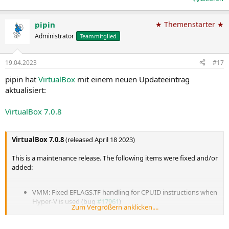
pipin
★ Themenstarter ★
Administrator
Teammitglied
19.04.2023
#17
pipin hat
VirtualBox
mit einem neuen Updateeintrag
aktualisiert:
VirtualBox 7.0.8
VirtualBox 7.0.8
(released April 18 2023)
This is a maintenance release. The following items were fixed and/or
added:
VMM: Fixed EFLAGS.TF handling for CPUID instructions when
Hyper-V is used (bug
#17961
)
Zum Vergrößern anklicken....
VMM: Fixed MONITOR/MWAIT crash with Solaris guests
when Hyper-V is used on Windows 11