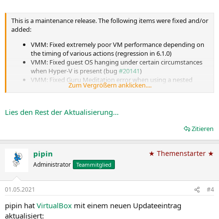
This is a maintenance release. The following items were fixed and/or
added:
VMM: Fixed extremely poor VM performance depending on
the timing of various actions (regression in 6.1.0)
VMM: Fixed guest OS hanging under certain circumstances
when Hyper-V is present (bug
#20141
)
VMM: Fixed Guru Meditation error when using a nested
Zum Vergrößern anklicken....
hypervisor under certain circumstances (bug...
Lies den Rest der Aktualisierung…
Zitieren
pipin
★ Themenstarter ★
Administrator
Teammitglied
01.05.2021
#4
pipin hat
VirtualBox
mit einem neuen Updateeintrag
aktualisiert: