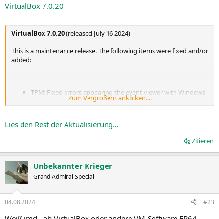
VirtualBox 7.0.20
VirtualBox 7.0.20
(released July 16 2024)
This is a maintenance release. The following items were fixed and/or
added:
TPM: Fixed errors appearing the event viewer with Windows
Zum Vergrößern anklicken....
guests
macOS Hosts: Fixed passing USB devices to the VM (bug
#21218
)
Lies den Rest der Aktualisierung…
Audio: Fixed recording with HDA emulation after newer
Windows 10 / 11 guests got rebooted
Zitieren
USB: Fixed a deadlock in OHCI triggered when saving the
current state of a VM...
Unbekannter Krieger
Grand Admiral Special
04.08.2024
#23
Weiß jmd., ob VirtualBox oder andere VM-Software FP64-