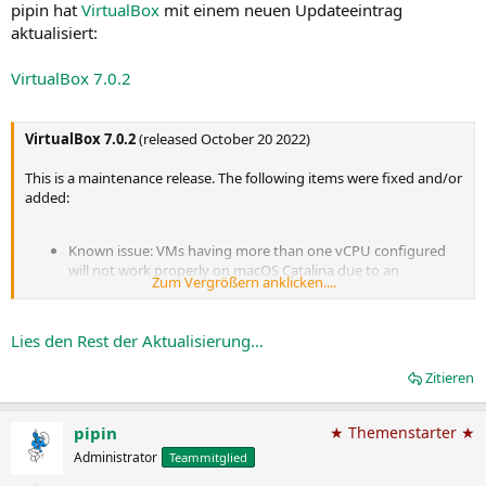
pipin hat
VirtualBox
mit einem neuen Updateeintrag
aktualisiert:
VirtualBox 7.0.2
VirtualBox 7.0.2
(released October 20 2022)
This is a maintenance release. The following items were fixed and/or
added:
Known issue: VMs having more than one vCPU configured
will not work properly on macOS Catalina due to an
Zum Vergrößern anklicken....
unknown memory corruption issue. Either lower the number
of vCPUs to 1 or upgrade to BigSur or later where the issue
does not occur
Lies den Rest der Aktualisierung…
Main: Fixed issue when VBoxSVC could become
unresponsive if Extension Pack was not installed (bug...
Zitieren
pipin
★ Themenstarter ★
Administrator
Teammitglied