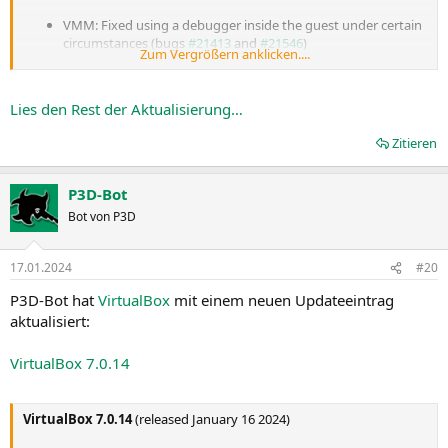
VMM: Fixed using a debugger inside the guest under certain
circumstances (bugs
#21413
and
#21546
)
Zum Vergrößern anklicken....
VMM: Fixed detection of VT-x being used by other
hypervisors (bug
#21867
)
VMM: Introduced...
Lies den Rest der Aktualisierung…
Zitieren
P3D-Bot
Bot von P3D
17.01.2024
#20
P3D-Bot hat
VirtualBox
mit einem neuen Updateeintrag
aktualisiert:
VirtualBox 7.0.14
VirtualBox 7.0.14
(released January 16 2024)