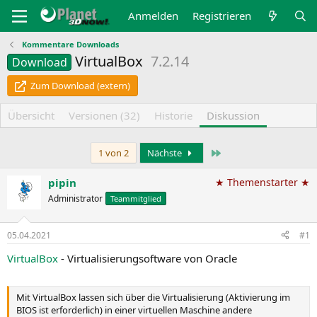
Anmelden
Registrieren
Kommentare Downloads
VirtualBox
7.2.14
Download
Zum Download (extern)
Übersicht
Versionen (32)
Historie
Diskussion
Letzte
1 von 2
Nächste
pipin
★ Themenstarter ★
Administrator
Teammitglied
05.04.2021
#1
VirtualBox
- Virtualisierungsoftware von Oracle
Mit VirtualBox lassen sich über die Virtualisierung (Aktivierung im
BIOS ist erforderlich) in einer virtuellen Maschine andere