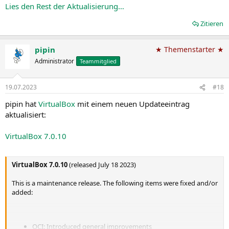
VMM: Introduced general improvements in nested
Lies den Rest der Aktualisierung…
visualization area
VMM: Fixed triple fault related guru meditations for UEFI...
Zitieren
pipin
★ Themenstarter ★
Administrator
Teammitglied
19.07.2023
#18
pipin hat
VirtualBox
mit einem neuen Updateeintrag
aktualisiert:
VirtualBox 7.0.10
VirtualBox 7.0.10
(released July 18 2023)
This is a maintenance release. The following items were fixed and/or
added:
OCI: Introduced general improvements