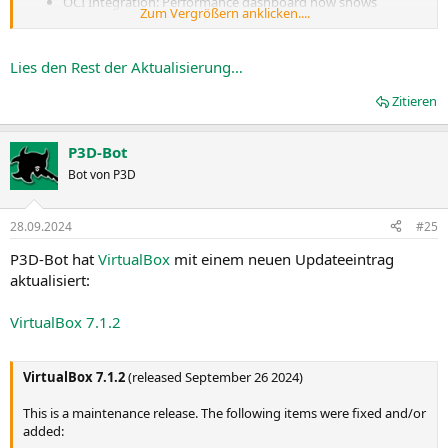
OCI Integration: Performance dashboard now shows
Zum Vergrößern anklicken....
resource usage for cloud VMs
OCI Integration: Clone compute instances
OCI Integration: Reset compute instances
Lies den Rest der Aktualisierung…
Oracle...
Zitieren
P3D-Bot
Bot von P3D
28.09.2024
#25
P3D-Bot hat
VirtualBox
mit einem neuen Updateeintrag
aktualisiert:
VirtualBox 7.1.2
VirtualBox 7.1.2
(released September 26 2024)
This is a maintenance release. The following items were fixed and/or
added: