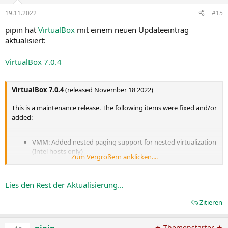
19.11.2022
#15
pipin hat
VirtualBox
mit einem neuen Updateeintrag
aktualisiert:
VirtualBox 7.0.4
VirtualBox 7.0.4
(released November 18 2022)
This is a maintenance release. The following items were fixed and/or
added:
VMM: Added nested paging support for nested virtualization
(Intel hosts only)
Zum Vergrößern anklicken....
VMM: Fixed rare guru meditations with certain guests on
macOS 10.15 (Catalina) (bug
#21237
)
VMM: Fixed possible VM process crash on Windows hosts
Lies den Rest der Aktualisierung…
when Hyper-V is used with certain guests (bug...
Zitieren
pipin
★ Themenstarter ★