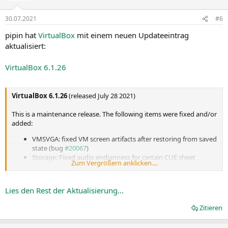
30.07.2021
#6
pipin hat
VirtualBox
mit einem neuen Updateeintrag
aktualisiert:
VirtualBox 6.1.26
VirtualBox 6.1.26
(released July 28 2021)
This is a maintenance release. The following items were fixed and/or
added:
VMSVGA: fixed VM screen artifacts after restoring from saved
state (bug
#20067
)
Storage: Fixed audio endianness for certain CUE sheet
Zum Vergrößern anklicken....
CD/DVD images.
VBoxHeadless: Running VM will save its state on host
shutdown
Lies den Rest der Aktualisierung…
VBoxManage: Fix OS detection for Ubuntu 20.10 ISO with
unattended install
Zitieren
Linux...