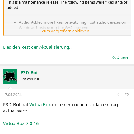
This is a maintenance release. The following items were fixed and/or
added:
Audio: Added more fixes for switching host audio devices on
Windows hosts using the WAS backend
Zum Vergrößern anklicken....
3D: Added general improvements
OCI: Fixed wrong guest RAM unit usage in
VirtualSystemDescription, memory is provided in bytes,
Lies den Rest der Aktualisierung…
"Byte" is the base unit
Main: OVF Import/Export: Added support for importing and
Zitieren
exporting VMs containing NVMe storage...
P3D-Bot
Bot von P3D
17.04.2024
#21
P3D-Bot hat
VirtualBox
mit einem neuen Updateeintrag
aktualisiert:
VirtualBox 7.0.16