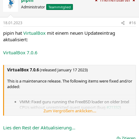
Administrator
Teammitglied
18.01.2023
#16
pipin hat
VirtualBox
mit einem neuen Updateeintrag
aktualisiert:
VirtualBox 7.0.6
VirtualBox 7.0.6
(released January 17 2023)
This is a maintenance release. The following items were fixed and/or
added:
VMM: Fixed guru running the FreeBSD loader on older Intel
CPUs without unrestricted guest support (bug
#21332
)
Zum Vergrößern anklicken....
GUI: Fixed virtual machines grouping when VM was created
or modified in command line (bugs
#11500
...
Lies den Rest der Aktualisierung…
Zitieren