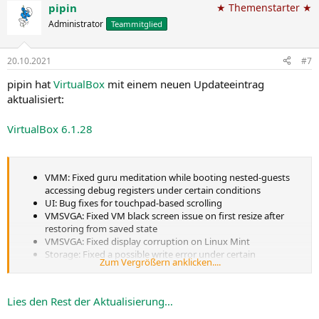
pipin
★ Themenstarter ★
Administrator
Teammitglied
20.10.2021
#7
pipin hat
VirtualBox
mit einem neuen Updateeintrag
aktualisiert:
VirtualBox 6.1.28
VMM: Fixed guru meditation while booting nested-guests
accessing debug registers under certain conditions
UI: Bug fixes for touchpad-based scrolling
VMSVGA: Fixed VM black screen issue on first resize after
restoring from saved state
VMSVGA: Fixed display corruption on Linux Mint
Storage: Fixed a possible write error under certain
Zum Vergrößern anklicken....
circumstances when using VHD images
Network: Multiple updates in virtio-net device support
Network: Disconnecting cable in saved VM...
Lies den Rest der Aktualisierung…