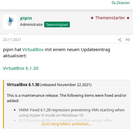
Zitieren
pipin
★ Themenstarter ★
Administrator
Teammitglied
23.11.2021
#8
pipin hat
VirtualBox
mit einem neuen Updateeintrag
aktualisiert:
VirtualBox 6.1.30
VirtualBox 6.1.30
(released November 22 2021)
This is a maintenance release. The following items were fixed and/or
added:
VMM: Fixed 6.1.28 regression preventing VMs starting when
using Hyper-V mode on Windows 10
GUI: Fixed inability to complete First Run wizard after
Zum Vergrößern anklicken....
browsing for an external image
GUI: Fixed crash on macOS Big Sur while browsing for an