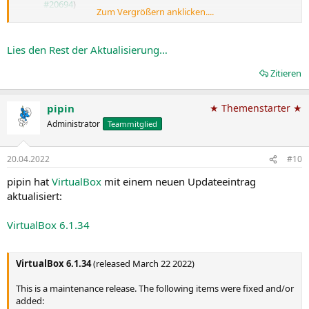
#20694
)
Zum Vergrößern anklicken....
VMM: Workaround for OS/2 guest unstability on newer AMD
CPUs due to a missing TLB flush in OS/2 (bug...
Lies den Rest der Aktualisierung…
Zitieren
pipin
★ Themenstarter ★
Administrator
Teammitglied
20.04.2022
#10
pipin hat
VirtualBox
mit einem neuen Updateeintrag
aktualisiert:
VirtualBox 6.1.34
VirtualBox 6.1.34
(released March 22 2022)
This is a maintenance release. The following items were fixed and/or
added: