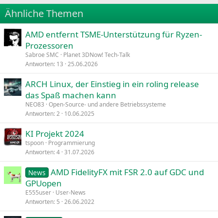
22
Times New Roman
Ähnliche Themen
26
Trebuchet MS
AMD entfernt TSME-Unterstützung für Ryzen-
Verdana
Prozessoren
Sabroe SMC
Planet 3DNow! Tech-Talk
Antworten
13
25.06.2026
ARCH Linux, der Einstieg in ein roling release
das Spaß machen kann
NEO83
Open-Source- und andere Betriebssysteme
Antworten
2
10.06.2025
KI Projekt 2024
tspoon
Programmierung
Antworten
4
31.07.2026
AMD FidelityFX mit FSR 2.0 auf GDC und
News
GPUopen
E555user
User-News
Antworten
5
26.06.2022