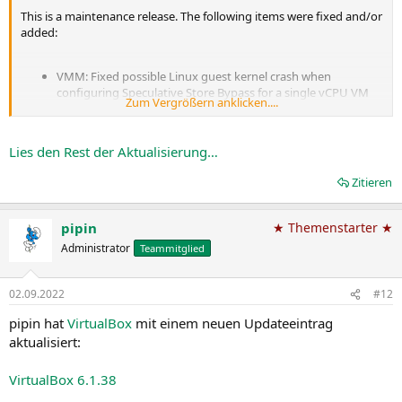
This is a maintenance release. The following items were fixed and/or
added:
VMM: Fixed possible Linux guest kernel crash when
configuring Speculative Store Bypass for a single vCPU VM
Zum Vergrößern anklicken....
GUI: In the storage page of the virtual machine settings
dialog, fixed a bug which disrupted mouse interaction with
the native file selector on KDE
Lies den Rest der Aktualisierung…
NAT: Prevent issue when host resolver incorrectly returned
NXDOMAIN for unsupported queries (bug...
Zitieren
pipin
★ Themenstarter ★
Administrator
Teammitglied
02.09.2022
#12
pipin hat
VirtualBox
mit einem neuen Updateeintrag
aktualisiert:
VirtualBox 6.1.38