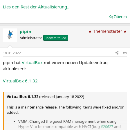
external image from First Run wizard
Lies den Rest der Aktualisierung…
GUI: Fixed bug on Windows with inability to save taken
screenshot under a...
Zitieren
pipin
★ Themenstarter ★
Administrator
Teammitglied
18.01.2022
#9
pipin hat
VirtualBox
mit einem neuen Updateeintrag
aktualisiert:
VirtualBox 6.1.32
VirtualBox 6.1.32
(released January 18 2022)
This is a maintenance release. The following items were fixed and/or
added:
VMM: Changed the guest RAM management when using
Hyper-V to be more compatible with HVCI (bug
#20627
and