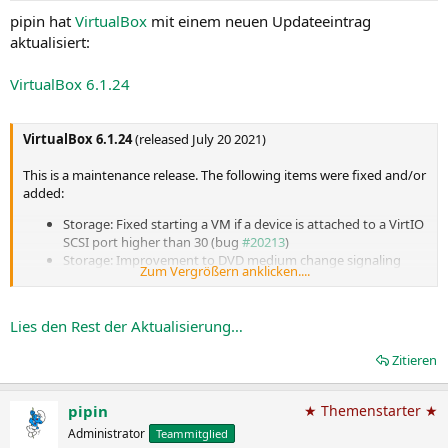
pipin hat
VirtualBox
mit einem neuen Updateeintrag
aktualisiert:
VirtualBox 6.1.24
VirtualBox 6.1.24
(released July 20 2021)
This is a maintenance release. The following items were fixed and/or
added:
Storage: Fixed starting a VM if a device is attached to a VirtIO
SCSI port higher than 30 (bug
#20213
)
Storage: Improvement to DVD medium change signaling
Zum Vergrößern anklicken....
Serial: Fixed a the guest missing interrupts under certain
circumstances (6.0 regression, bug...
Lies den Rest der Aktualisierung…
Zitieren
pipin
★ Themenstarter ★
Administrator
Teammitglied