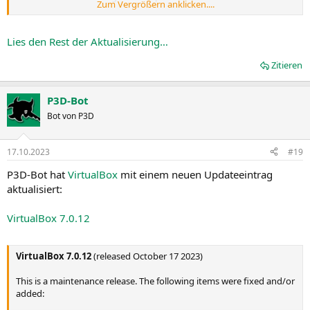
Zum Vergrößern anklicken....
VMM: Fixed sluggish performance starting with macOS
Ventura 13.3 (bug
#21563
, bug
#21596
)
VMM: Fixed a bug while walking page tables while executing
Lies den Rest der Aktualisierung…
nested VMs causing flooding of the release log as a...
Zitieren
P3D-Bot
Bot von P3D
17.10.2023
#19
P3D-Bot hat
VirtualBox
mit einem neuen Updateeintrag
aktualisiert:
VirtualBox 7.0.12
VirtualBox 7.0.12
(released October 17 2023)
This is a maintenance release. The following items were fixed and/or
added: