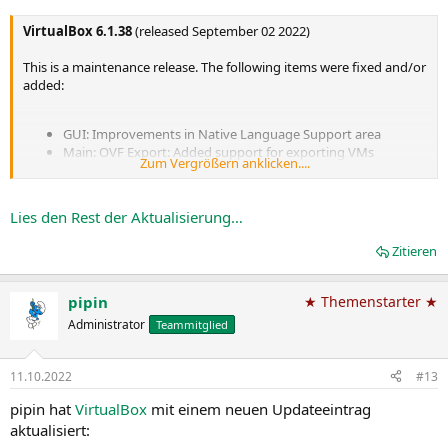
VirtualBox 6.1.38
(released September 02 2022)
This is a maintenance release. The following items were fixed and/or
added:
GUI: Improvements in Native Language Support area
Main: OVF Export: Added support for exporting VMs
Zum Vergrößern anklicken....
containing Virtio-SCSI controllers
Recording settings: Fixed a regression which could cause not
starting the COM server (VBoxSVC) under certain
Lies den Rest der Aktualisierung…
circumstances (bug
#21034
)
Recording: More...
Zitieren
pipin
★ Themenstarter ★
Administrator
Teammitglied
11.10.2022
#13
pipin hat
VirtualBox
mit einem neuen Updateeintrag
aktualisiert: