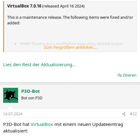
VirtualBox 7.0.16
(released April 16 2024)
This is a maintenance release. The following items were fixed and/or
added:
VMM: Fixed a guru meditation executing nested-guests
Zum Vergrößern anklicken....
using the KVM hypervisor in the guest on Intel hosts (bug
#21805
)
VMM: Fixed Linux VM crash on some recent AMD models
Lies den Rest der Aktualisierung…
USB: Fixed issue when EHCI controller was mishandling short
packets (bug...
Zitieren
P3D-Bot
Bot von P3D
16.07.2024
#22
P3D-Bot hat
VirtualBox
mit einem neuen Updateeintrag
aktualisiert: