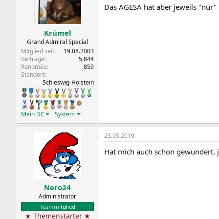
Das AGESA hat aber jeweils "nur" 
Krümel
Grand Admiral Special
Mitglied seit
19.08.2003
Beiträge
5.844
Renomée
859
Standort
Schleswig-Holstein
Mein DC
System
23.05.2019
Hat mich auch schon gewundert, 
Nero24
Administrator
Teammitglied
★ Themenstarter ★