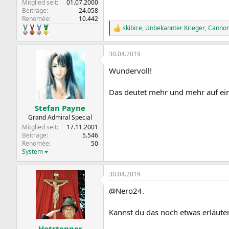
Mitglied seit
01.07.2000
Beiträge
24.058
Renomée
10.442
skibice
,
Unbekannter Krieger
,
Cannon
R
e
a
30.04.2019
k
t
Wundervoll!
i
o
n
Das deutet mehr und mehr auf ein
e
n
Stefan Payne
:
Grand Admiral Special
Mitglied seit
17.11.2001
Beiträge
5.546
Renomée
50
System
30.04.2019
@Nero24.
Kannst du das noch etwas erläute
Hotstepper