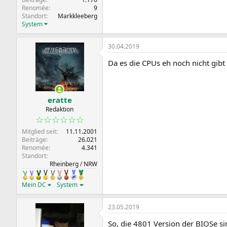
Renomée
9
Standort
Markkleeberg
System
30.04.2019
Da es die CPUs eh noch nicht gibt
eratte
Redaktion
☆☆☆☆☆☆
Mitglied seit
11.11.2001
Beiträge
26.021
Renomée
4.341
Standort
Rheinberg / NRW
Mein DC
System
23.05.2019
So, die 4801 Version der BIOSe 