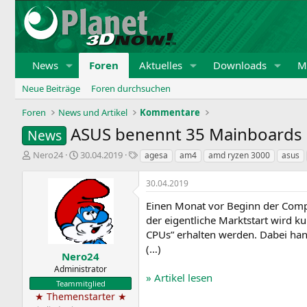
News
Foren
Aktuelles
Downloads
Mi
Neue Beiträge
Foren durchsuchen
Foren
News und Artikel
Kommentare
ASUS benennt 35 Mainboards 
News
E
E
S
Nero24
30.04.2019
agesa
am4
amd ryzen 3000
asus
r
r
c
s
s
h
30.04.2019
t
t
l
e
e
a
Einen Monat vor Beginn der Comp
l
l
g
der eigentliche Marktstart wird k
l
l
w
CPUs” erhalten werden. Dabei han
e
t
o
(…)
r
a
r
Nero24
m
t
Administrator
» Artikel lesen
e
Teammitglied
★ Themenstarter ★