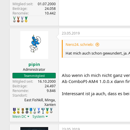
Mitglied seit
01.07.2000
Beiträge
24.058
Renomée
10.442
23.05.2019
Nero24. schrieb:
Hat mich auch schon gewundert, ja.
pipin
Administrator
Also wenn ich mich nicht ganz ver
Teammitglied
Ab ComboPI-AM4 1.0.0.x dann fin
Mitglied seit
16.10.2000
Beiträge
24.497
Renomée
9.846
Interessant ist ja auch, dass es 
Standort
East Fishkill, Minga,
Xanten
Mein DC
System
23.05.2019