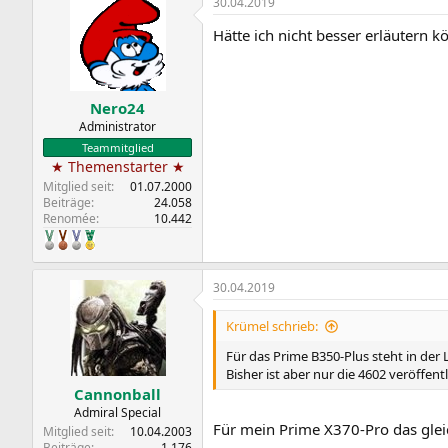
30.04.2019
k
t
Hätte ich nicht besser erläutern 
i
o
n
e
n
Nero24
:
Administrator
Teammitglied
★ Themenstarter ★
Mitglied seit
01.07.2000
Beiträge
24.058
Renomée
10.442
30.04.2019
Krümel schrieb:
Für das Prime B350-Plus steht in der 
Bisher ist aber nur die 4602 veröffentl
Cannonball
Admiral Special
Für mein Prime X370-Pro das glei
Mitglied seit
10.04.2003
Beiträge
1.176