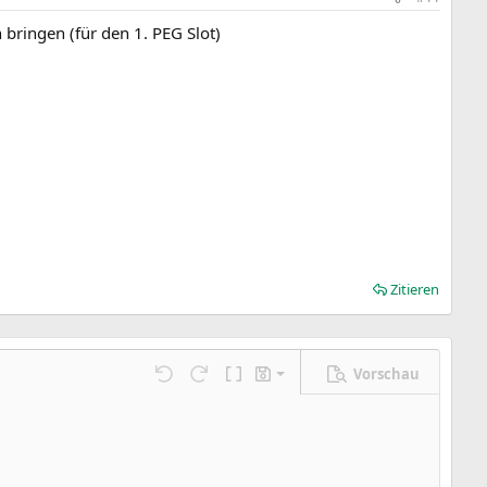
 bringen (für den 1. PEG Slot)
Zitieren
Vorschau
Entwurf speichern
ngen…
Rückgängig
Wiederholen
BBCode umschalten
Entwürfe
Entwurf löschen