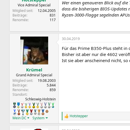
Wer einen genaueren Blick auf die
Vice Admiral Special
dass die bisherigen BIOS-Updates 
Mitglied seit
12.04.2005
Ryzen-3000-Flagge segelnden APUs 
Beiträge
831
Renomée
117
30.04.2019
Für das Prime B350-Plus steht in 
Bisher ist aber nur die 4602 veröf
Ist sie aber anscheinend nicht, s
Krümel
Grand Admiral Special
Mitglied seit
19.08.2003
Beiträge
5.844
Renomée
859
Standort
Schleswig-Holstein
Hotstepper
R
Mein DC
System
e
a