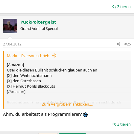
Zitieren
PuckPoltergeist
Grand Admiral Special
27.04.2012
#25
Markus Everson schrieb:
[Amazon]
User die diesen Bullshit schlucken glauben auch an
[X] den Weihnachtsmann
[X] den Osterhasen
[X] Helmut Kohls Blackouts
[/Amazon]
Begründung: Eine zusätzliche Master-Pin erhält man nicht durch
Zum Vergrößern anklicken....
vergessenen Programmcode. Ein noch aktives WPS würde nicht
einmal ein total bekiffter Aushilfstester nach 20 Min Einarbeitung
Ähm, du arbeitest als Programmierer?
übersehen. Eine PIN die man hinterher wieder zu deaktivieren
gedenkt lautet nicht "012345670" - viel zu kompliziert zu merken.
Zitieren
Diese Pin war offensichtlich von vornherein dafür gedacht als