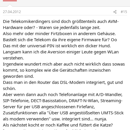
o
n
27.04.2012
#15
e
n
Die Telekomikerdingers sind doch größtenteils auch AVM-
:
Hardware oder? - Waren sie jedenfalls lange zeit.
Also mehr oder minder Firtzboxen in anderem Gehäuse.
Bastelt sich die Telekom da ihre eigene Firmware für? Oo
Das mit der universal-PIN ist wirklich ein dicker Hund.
Langsam kann ich die Aversion einiger Leute gegen WLan
verstehen.
Irgendwie wundert mich aber auch nicht wirklich dass sowas
kommt, so komplex wie die Gerätschaften inzwischen
geworden sind.
Dass man in den Router das DSL-Modem integriert, gut und
schön.
Aber wenn dann auch noch Telefonanlage mit A/D-Wandler,
SIP-Telefonie, DECT-Basisstation, DRAFT-N-Wlan, Streaming-
Server für per USB angeschlossenen Firlefanz,
Zusatzfunktionen alla "Über USB angestößselten UMTS-Stick
als modem verwenden" usw. integriert sind... nunja.
Als nächstet kocht er noch Kaffee und füttert die Katze?