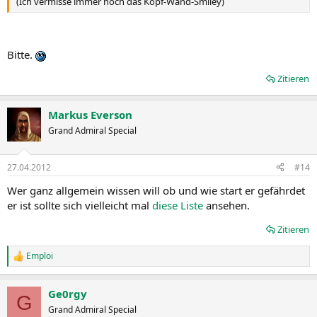
(Ich vermisse immer noch das Kopf-Wand-Smiley)
Bitte.
Zitieren
Markus Everson
Grand Admiral Special
27.04.2012
#14
Wer ganz allgemein wissen will ob und wie start er gefährdet
er ist sollte sich vielleicht mal
diese Liste
ansehen.
Zitieren
Emploi
R
e
a
Ge0rgy
k
G
t
Grand Admiral Special
i