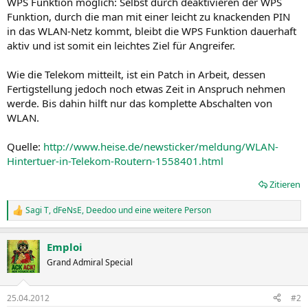
WPS Funktion möglich: Selbst durch deaktivieren der WPS
Funktion, durch die man mit einer leicht zu knackenden PIN
in das WLAN-Netz kommt, bleibt die WPS Funktion dauerhaft
aktiv und ist somit ein leichtes Ziel für Angreifer.
Wie die Telekom mitteilt, ist ein Patch in Arbeit, dessen
Fertigstellung jedoch noch etwas Zeit in Anspruch nehmen
werde. Bis dahin hilft nur das komplette Abschalten von
WLAN.
Quelle:
http://www.heise.de/newsticker/meldung/WLAN-
Hintertuer-in-Telekom-Routern-1558401.html
Zitieren
Sagi T
,
dFeNsE
,
Deedoo
und eine weitere Person
R
e
a
Emploi
k
t
Grand Admiral Special
i
o
n
25.04.2012
#2
e