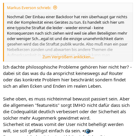
Markus Everson schrieb:
Nochmal: Der Einbau einer Backdoor hat rein überhaupt gar nichts
mit der Komplexität eines Gerätes zu tun. Es handelt sich hier um
eine typische Straftat die leider - wieder einmal - keine
Konsequenzen nach sich ziehen wird weil sie allen Beteiligten mehr
oder weniger Sch...egal ist und die einzige unanehmlichkeit darin
gesehen wird das die Straftat publik wurde. Also muß man ein paar
Nebelkerzen zünden und abwarten bis andere Themen die
Aufmerksamkeit in Anspruch nehmen. Danach kann man
Zum Vergrößern anklicken....
weitermachen wie bisher.
Ich dachte philosophische Probleme gehören hier nicht her? -
dabei sit das was du da ansprichst keineswegs auf Router
oder das konkrete Problem hier beschränkt sondern findet
sich an allen Ecken und Enden im realen Leben.
Siehe oben, es muss nichteinmal bewusst passiert sein. Aber
die allgemeien "featureitis" sorgt IMHO nicht dafür dass sich
die Codequalität deutlich verbessert oder der Sicherheit als
solcher mehr Augenmerk gewidmet wird.
Sicherheit ist etwas vomit der User nicht behelligt werden
will, sie soll gefälligst einfach da sein.