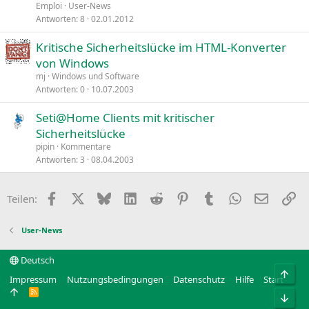
Emploi
User-News
Antworten
8
02.01.2012
Kritische Sicherheitslücke im HTML-Konverter
von Windows
mj
Windows und Software
Antworten
0
10.07.2003
Seti@Home Clients mit kritischer
Sicherheitslücke
pipin
Kommentare
Antworten
3
08.04.2003
Facebook
X
Bluesky
LinkedIn
Reddit
Pinterest
Tumblr
WhatsApp
E-Mail
Li
Teilen:
User-News
Deutsch
Obe
Impressum
Nutzungsbedingungen
Datenschutz
Hilfe
Start
R
Unt
S