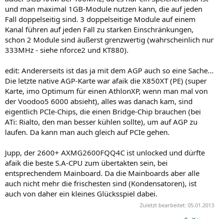
und man maximal 1GB-Module nutzen kann, die auf jeden
Fall doppelseitig sind. 3 doppelseitige Module auf einem
Kanal führen auf jeden Fall zu starken Einschränkungen,
schon 2 Module sind äußerst grenzwertig (wahrscheinlich nur
333MHz - siehe nforce2 und KT880).
edit: Andererseits ist das ja mit dem AGP auch so eine Sache...
Die letzte native AGP-Karte war afaik die X850XT (PE) (super
Karte, imo Optimum für einen AthlonXP, wenn man mal von
der Voodoo5 6000 absieht
), alles was danach kam, sind
eigentlich PCIe-Chips, die einen Bridge-Chip brauchen (bei
ATi: Rialto, den man besser kühlen sollte
), um auf AGP zu
laufen. Da kann man auch gleich auf PCIe gehen.
Jupp, der 2600+ AXMG2600FQQ4C ist unlocked und dürfte
afaik die beste S.A-CPU zum übertakten sein, bei
entsprechendem Mainboard. Da die Mainboards aber alle
auch nicht mehr die frischesten sind (Kondensatoren
), ist
auch von daher ein kleines Glücksspiel dabei.
Zuletzt bearbeitet:
05.01.2013