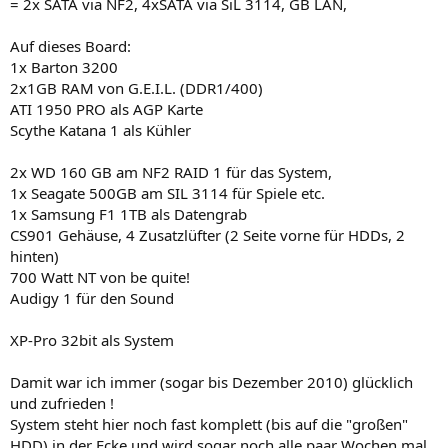
= 2x SATA via NF2, 4xSATA via SiL 3114, GB LAN,
Auf dieses Board:
1x Barton 3200
2x1GB RAM von G.E.I.L. (DDR1/400)
ATI 1950 PRO als AGP Karte
Scythe Katana 1 als Kühler
2x WD 160 GB am NF2 RAID 1 für das System,
1x Seagate 500GB am SIL 3114 für Spiele etc.
1x Samsung F1 1TB als Datengrab
CS901 Gehäuse, 4 Zusatzlüfter (2 Seite vorne für HDDs, 2
hinten)
700 Watt NT von be quite!
Audigy 1 für den Sound
XP-Pro 32bit als System
Damit war ich immer (sogar bis Dezember 2010) glücklich
und zufrieden !
System steht hier noch fast komplett (bis auf die "großen"
HDD) in der Ecke und wird sogar noch alle paar Wochen mal