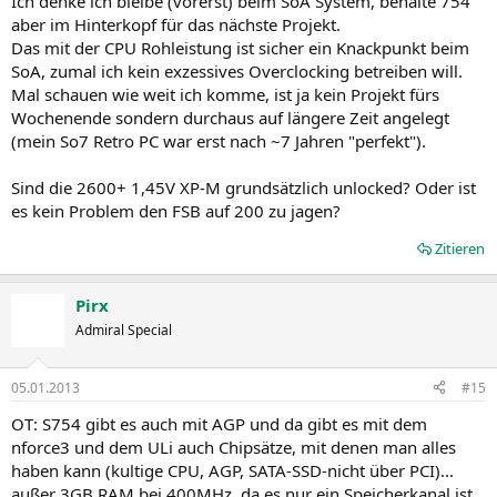
Ich denke ich bleibe (vorerst) beim SoA System, behalte 754
aber im Hinterkopf für das nächste Projekt.
Das mit der CPU Rohleistung ist sicher ein Knackpunkt beim
SoA, zumal ich kein exzessives Overclocking betreiben will.
Mal schauen wie weit ich komme, ist ja kein Projekt fürs
Wochenende sondern durchaus auf längere Zeit angelegt
(mein So7 Retro PC war erst nach ~7 Jahren "perfekt").
Sind die 2600+ 1,45V XP-M grundsätzlich unlocked? Oder ist
es kein Problem den FSB auf 200 zu jagen?
Zitieren
Pirx
Admiral Special
05.01.2013
#15
OT
: S754 gibt es auch mit AGP
und da gibt es mit dem
nforce3 und dem ULi auch Chipsätze, mit denen man alles
haben kann (kultige CPU, AGP, SATA-SSD-nicht über PCI)...
außer 3GB RAM bei 400MHz, da es nur ein Speicherkanal ist