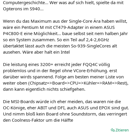
Computergeschichte... Wer was auf sich hielt, spielte da mit
Opterons im S940...
Wenn du das Maximum aus der Single-Core Ära haben willst,
wäre ein Pentium M mit CT479-Adapter in einem ASUS
P4C800-E eine Möglichkeit... baue selbst seit nem halben Jahr
so ein System zusammen. So ein Teil auf 2,4-2,6GHz
übertaktet lässt auch die meisten So-939-SingleCores alt
ausehen. Wäre aber halt ein Intel
Die leistung eines 3200+ erreicht jeder FQQ4C völlig
problemlos und in der Regel ohne VCore-Erhöhung. erst
darüber wirds spannend. Folge am besten meiner Liste von
weiter oben (Chipsatz=>Board=>CPU=>Kühler=>RAM=>Rest),
dann kann eigentlich nichts schiefgehen.
Die MSI-Boards würde ich eher meiden, das waren nie die
OC-Könige, eher ABIT und DFI, auch ASUS und EPOX sind gut.
Und nimm bloß kein Board ohne Soundstorm, das verringert
den Coolness-Faktor um die Hälfte
Zitieren