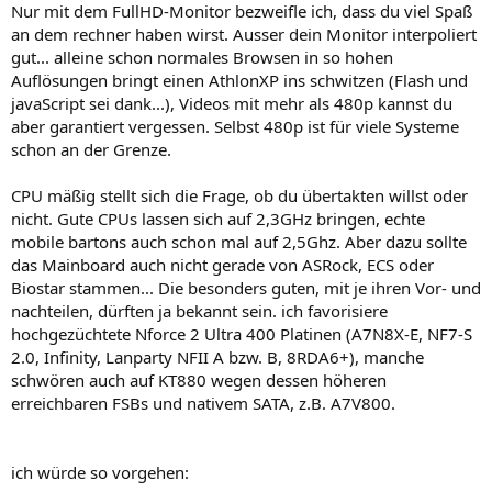
Nur mit dem FullHD-Monitor bezweifle ich, dass du viel Spaß
an dem rechner haben wirst. Ausser dein Monitor interpoliert
gut... alleine schon normales Browsen in so hohen
Auflösungen bringt einen AthlonXP ins schwitzen (Flash und
javaScript sei dank...), Videos mit mehr als 480p kannst du
aber garantiert vergessen. Selbst 480p ist für viele Systeme
schon an der Grenze.
CPU mäßig stellt sich die Frage, ob du übertakten willst oder
nicht. Gute CPUs lassen sich auf 2,3GHz bringen, echte
mobile bartons auch schon mal auf 2,5Ghz. Aber dazu sollte
das Mainboard auch nicht gerade von ASRock, ECS oder
Biostar stammen... Die besonders guten, mit je ihren Vor- und
nachteilen, dürften ja bekannt sein. ich favorisiere
hochgezüchtete Nforce 2 Ultra 400 Platinen (A7N8X-E, NF7-S
2.0, Infinity, Lanparty NFII A bzw. B, 8RDA6+), manche
schwören auch auf KT880 wegen dessen höheren
erreichbaren FSBs und nativem SATA, z.B. A7V800.
ich würde so vorgehen: