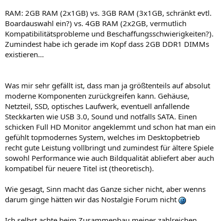
RAM: 2GB RAM (2x1GB) vs. 3GB RAM (3x1GB, schränkt evtl.
Boardauswahl ein?) vs. 4GB RAM (2x2GB, vermutlich
Kompatibilitätsprobleme und Beschaffungsschwierigkeiten?).
Zumindest habe ich gerade im Kopf dass 2GB DDR1 DIMMs
existieren...
Was mir sehr gefällt ist, dass man ja größtenteils auf absolut
moderne Komponenten zurückgreifen kann. Gehäuse,
Netzteil, SSD, optisches Laufwerk, eventuell anfallende
Steckkarten wie USB 3.0, Sound und notfalls SATA. Einen
schicken Full HD Monitor angeklemmt und schon hat man ein
gefühlt topmodernes System, welches im Desktopbetrieb
recht gute Leistung vollbringt und zumindest für ältere Spiele
sowohl Performance wie auch Bildqualität abliefert aber auch
kompatibel für neuere Titel ist (theoretisch).
Wie gesagt, Sinn macht das Ganze sicher nicht, aber wenns
darum ginge hätten wir das Nostalgie Forum nicht
Ich selbst achte beim Zusammenbau meiner zahlreichen