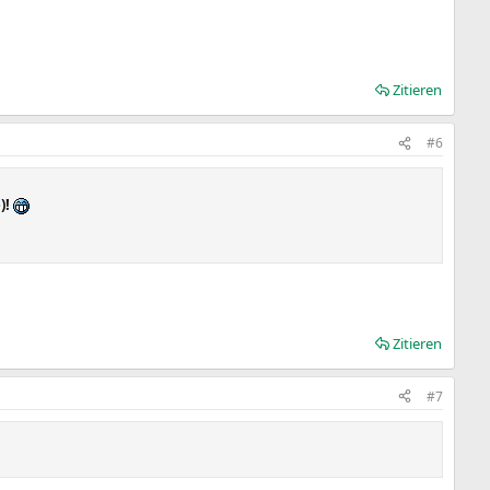
Zitieren
#6
)!
Zitieren
#7