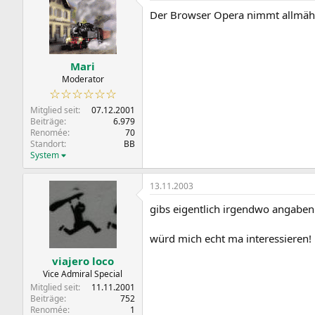
Der Browser Opera nimmt allmähli
Mari
Moderator
☆☆☆☆☆☆
Mitglied seit
07.12.2001
Beiträge
6.979
Renomée
70
Standort
BB
System
13.11.2003
gibs eigentlich irgendwo angaben 
würd mich echt ma interessieren!
viajero loco
Vice Admiral Special
Mitglied seit
11.11.2001
Beiträge
752
Renomée
1