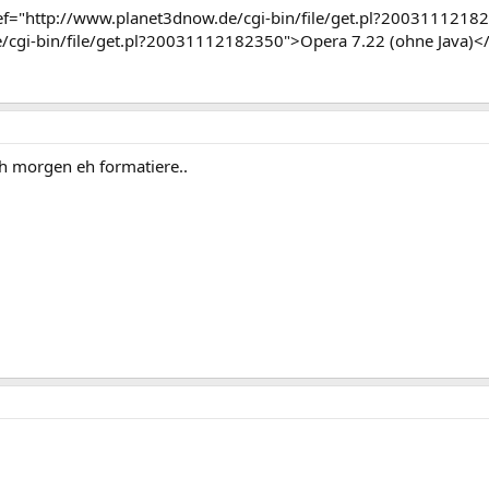
="http://www.planet3dnow.de/cgi-bin/file/get.pl?200311121823
/cgi-bin/file/get.pl?20031112182350">Opera 7.22 (ohne Java)</
ch morgen eh formatiere..