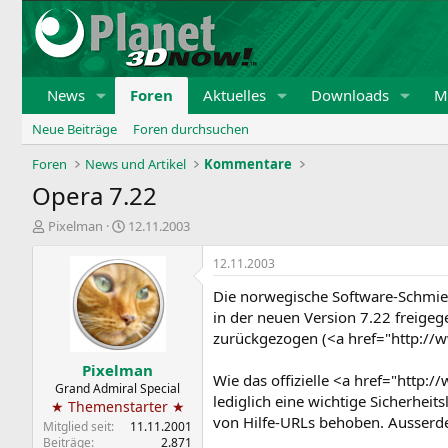
News
Foren
Aktuelles
Downloads
Mi
Neue Beiträge
Foren durchsuchen
Foren
News und Artikel
Kommentare
Opera 7.22
E
E
Pixelman
12.11.2003
r
r
s
s
12.11.2003
t
t
Die norwegische Software-Schmie
e
e
l
l
in der neuen Version 7.22 freigeg
l
l
zurückgezogen (<a href="http:/
e
t
Pixelman
r
a
Wie das offizielle <a href="http
m
Grand Admiral Special
lediglich eine wichtige Sicherhe
★ Themenstarter ★
von Hilfe-URLs behoben. Ausserdem
Mitglied seit
11.11.2001
Beiträge
2.871