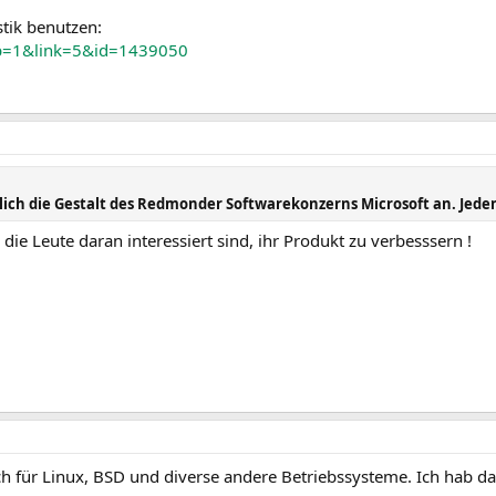
stik benutzen:
tab=1&link=5&id=1439050
ch die Gestalt des Redmonder Softwarekonzerns Microsoft an. Jeden
 die Leute daran interessiert sind, ihr Produkt zu verbesssern !
ch für Linux, BSD und diverse andere Betriebssysteme. Ich hab d