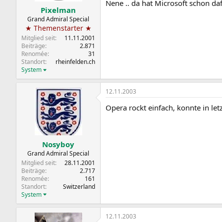
Nene .. da hat Microsoft schon da
Pixelman
Grand Admiral Special
★ Themenstarter ★
Mitglied seit
11.11.2001
Beiträge
2.871
Renomée
31
Standort
rheinfelden.ch
System
12.11.2003
Opera rockt einfach, konnte in le
Nosyboy
Grand Admiral Special
Mitglied seit
28.11.2001
Beiträge
2.717
Renomée
161
Standort
Switzerland
System
12.11.2003