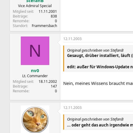
StefanB
Vice Admiral Special
Mitglied seit
11.11.2001
Beiträge
838
Renomée
0
Standort
Frammersbach
12.11.2003
N
Original geschrieben von StefanB
Gesaugt, drüber installiert, läuft
edit: außer für Windows-Update n
nv0
Lt. Commander
Mitglied seit
18.11.2002
Nein, meines Wissens braucht man
Beiträge
147
Renomée
0
12.11.2003
Original geschrieben von StefanB
... oder geht das auch irgendwie 