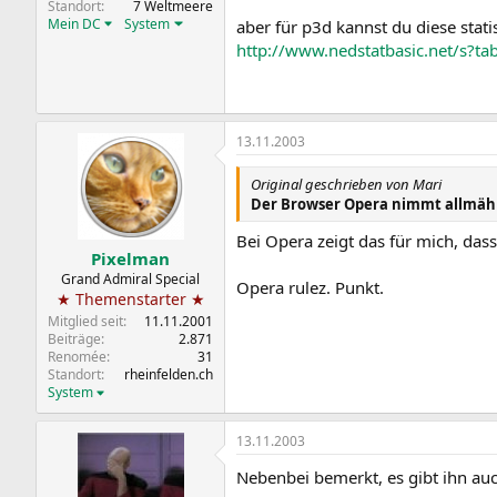
Standort
7 Weltmeere
Mein DC
System
aber für p3d kannst du diese stati
http://www.nedstatbasic.net/s?
13.11.2003
Original geschrieben von Mari
Der Browser Opera nimmt allmähli
Bei Opera zeigt das für mich, dass
Pixelman
Grand Admiral Special
Opera rulez. Punkt.
★ Themenstarter ★
Mitglied seit
11.11.2001
Beiträge
2.871
Renomée
31
Standort
rheinfelden.ch
System
13.11.2003
Nebenbei bemerkt, es gibt ihn au