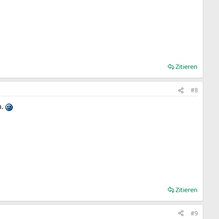
Zitieren
#8
n.
Zitieren
#9