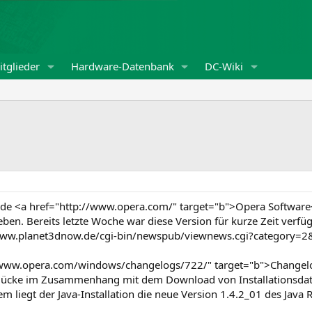
tglieder
Hardware-Datenbank
DC-Wiki
de <a href="http://www.opera.com/" target="b">Opera Software<
eben. Bereits letzte Woche war diese Version für kurze Zeit ver
/www.planet3dnow.de/cgi-bin/newspub/viewnews.cgi?category=2
://www.opera.com/windows/changelogs/722/" target="b">Changelo
itslücke im Zusammenhang mit dem Download von Installationsdate
 liegt der Java-Installation die neue Version 1.4.2_01 des Java