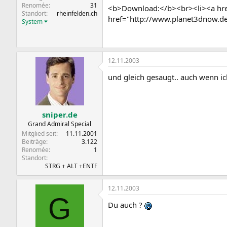
Renomée
31
<b>Download:</b><br><li><a href
Standort
rheinfelden.ch
href="http://www.planet3dnow.de
System
12.11.2003
und gleich gesaugt.. auch wenn i
sniper.de
Grand Admiral Special
Mitglied seit
11.11.2001
Beiträge
3.122
Renomée
1
Standort
STRG + ALT +ENTF
12.11.2003
G
Du auch ?