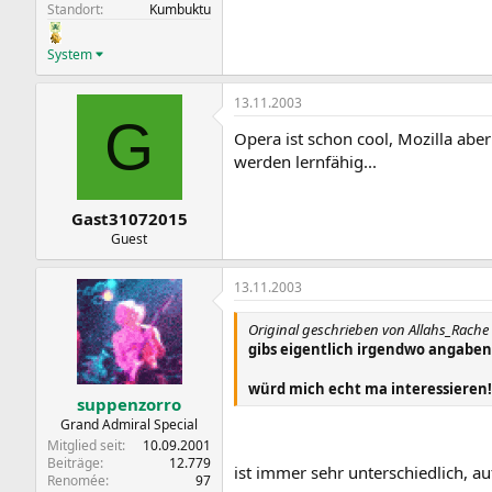
Standort
Kumbuktu
System
13.11.2003
G
Opera ist schon cool, Mozilla aber
werden lernfähig...
Gast31072015
Guest
13.11.2003
Original geschrieben von Allahs_Rache
gibs eigentlich irgendwo angaben
würd mich echt ma interessieren!
suppenzorro
Grand Admiral Special
Mitglied seit
10.09.2001
Beiträge
12.779
ist immer sehr unterschiedlich, au
Renomée
97