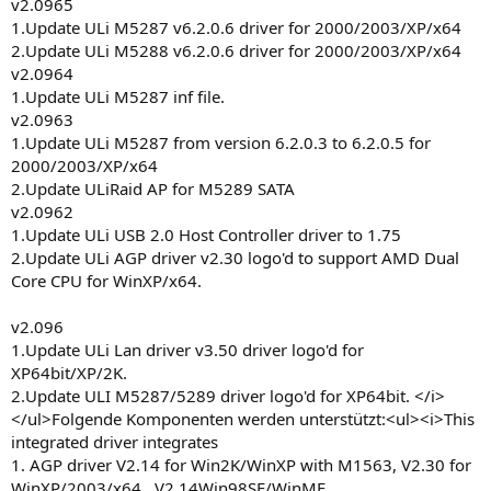
v2.0965
1.Update ULi M5287 v6.2.0.6 driver for 2000/2003/XP/x64
2.Update ULi M5288 v6.2.0.6 driver for 2000/2003/XP/x64
v2.0964
1.Update ULi M5287 inf file.
v2.0963
1.Update ULi M5287 from version 6.2.0.3 to 6.2.0.5 for
2000/2003/XP/x64
2.Update ULiRaid AP for M5289 SATA
v2.0962
1.Update ULi USB 2.0 Host Controller driver to 1.75
2.Update ULi AGP driver v2.30 logo'd to support AMD Dual
Core CPU for WinXP/x64.
v2.096
1.Update ULi Lan driver v3.50 driver logo'd for
XP64bit/XP/2K.
2.Update ULI M5287/5289 driver logo'd for XP64bit. </i>
</ul>Folgende Komponenten werden unterstützt:<ul><i>This
integrated driver integrates
1. AGP driver V2.14 for Win2K/WinXP with M1563, V2.30 for
WinXP/2003/x64 , V2.14Win98SE/WinME