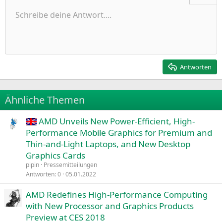
Ungeordnete Liste
Schreibe deine Antwort....
Linksbündig
9
Normal
Entwurf speichern
Arial
Schriftgröße
Ausrichtung
Zitat
Wiederholen
Medien
BBCode umschalten
Textfarbe
Paragraph format
Tabelle einfügen
Formatierung entfernen
Schriftfamilie
Insert horizontal line
Entwürfe
Durchgestrichen
Spoiler
Unterstrichen
Code
Inline-Code
Inline-Spoiler
Einzug vergrößern
10
Entwurf löschen
Zentriert
Heading 1
Book Antiqua
Einzug verkleinern
12
Courier New
Rechtsbündig
Heading 2
15
Georgia
Justify text
Antworten
Heading 3
18
Tahoma
22
Times New Roman
Ähnliche Themen
26
Trebuchet MS
AMD Unveils New Power-Efficient, High-
Verdana
Performance Mobile Graphics for Premium and
Thin-and-Light Laptops, and New Desktop
Graphics Cards
pipin
Pressemitteilungen
Antworten
0
05.01.2022
AMD Redefines High-Performance Computing
with New Processor and Graphics Products
Preview at CES 2018