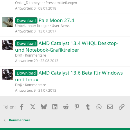
Onkel_Dithmeyer
Pressemitteilungen
Antworten
0
08.01.2018
Pale Moon 27.4
Download
Unbekannter Krieger
User-News
Antworten
0
13.07.2017
AMD Catalyst 13.4 WHQL Desktop-
Download
und Notebook-Grafiktreiber
Dr@
Kommentare
Antworten
29
23.08.2013
AMD Catalyst 13.6 Beta für Windows
Download
und Linux
Dr@
Kommentare
Antworten
9
31.07.2013
Facebook
X
Bluesky
LinkedIn
Reddit
Pinterest
Tumblr
WhatsApp
E-Mail
Li
Teilen:
Kommentare