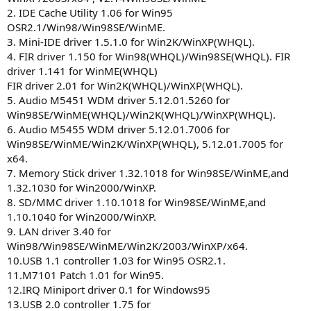
2. IDE Cache Utility 1.06 for Win95
OSR2.1/Win98/Win98SE/WinME.
3. Mini-IDE driver 1.5.1.0 for Win2K/WinXP(WHQL).
4. FIR driver 1.150 for Win98(WHQL)/Win98SE(WHQL). FIR
driver 1.141 for WinME(WHQL)
FIR driver 2.01 for Win2K(WHQL)/WinXP(WHQL).
5. Audio M5451 WDM driver 5.12.01.5260 for
Win98SE/WinME(WHQL)/Win2K(WHQL)/WinXP(WHQL).
6. Audio M5455 WDM driver 5.12.01.7006 for
Win98SE/WinME/Win2K/WinXP(WHQL), 5.12.01.7005 for
x64.
7. Memory Stick driver 1.32.1018 for Win98SE/WinME,and
1.32.1030 for Win2000/WinXP.
8. SD/MMC driver 1.10.1018 for Win98SE/WinME,and
1.10.1040 for Win2000/WinXP.
9. LAN driver 3.40 for
Win98/Win98SE/WinME/Win2K/2003/WinXP/x64.
10.USB 1.1 controller 1.03 for Win95 OSR2.1.
11.M7101 Patch 1.01 for Win95.
12.IRQ Miniport driver 0.1 for Windows95
13.USB 2.0 controller 1.75 for