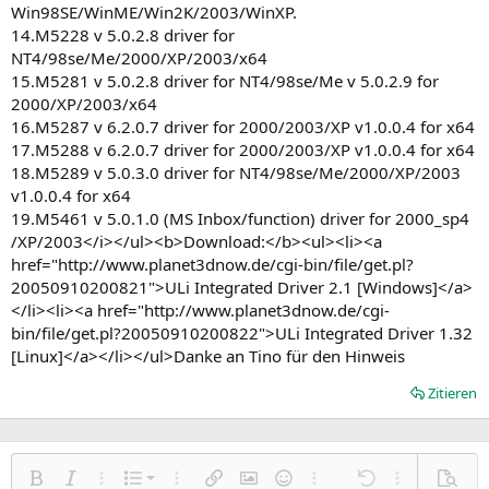
Win98SE/WinME/Win2K/2003/WinXP.
14.M5228 v 5.0.2.8 driver for
NT4/98se/Me/2000/XP/2003/x64
15.M5281 v 5.0.2.8 driver for NT4/98se/Me v 5.0.2.9 for
2000/XP/2003/x64
16.M5287 v 6.2.0.7 driver for 2000/2003/XP v1.0.0.4 for x64
17.M5288 v 6.2.0.7 driver for 2000/2003/XP v1.0.0.4 for x64
18.M5289 v 5.0.3.0 driver for NT4/98se/Me/2000/XP/2003
v1.0.0.4 for x64
19.M5461 v 5.0.1.0 (MS Inbox/function) driver for 2000_sp4
/XP/2003</i></ul><b>Download:</b><ul><li><a
href="http://www.planet3dnow.de/cgi-bin/file/get.pl?
20050910200821">ULi Integrated Driver 2.1 [Windows]</a>
</li><li><a href="http://www.planet3dnow.de/cgi-
bin/file/get.pl?20050910200822">ULi Integrated Driver 1.32
[Linux]</a></li></ul>Danke an Tino für den Hinweis
Zitieren
Nummerierte Liste
Fett
Kursiv
Weitere Einstellungen…
Liste
Weitere Einstellungen…
Link einfügen
Bild einfügen
Smileys
Weitere Einstellungen…
Rückgängig
Weitere Einst
Vorsch