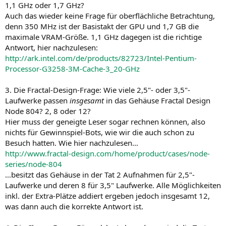
1,1 GHz oder 1,7 GHz?
Auch das wieder keine Frage für oberflächliche Betrachtung,
denn 350 MHz ist der Basistakt der GPU und 1,7 GB die
maximale VRAM-Größe. 1,1 GHz dagegen ist die richtige
Antwort, hier nachzulesen:
http://ark.intel.com/de/products/82723/Intel-Pentium-
Processor-G3258-3M-Cache-3_20-GHz
3. Die Fractal-Design-Frage: Wie viele 2,5"- oder 3,5"-
Laufwerke passen
insgesamt
in das Gehäuse Fractal Design
Node 804? 2, 8 oder 12?
Hier muss der geneigte Leser sogar rechnen können, also
nichts für Gewinnspiel-Bots, wie wir die auch schon zu
Besuch hatten. Wie hier nachzulesen…
http://www.fractal-design.com/home/product/cases/node-
series/node-804
…besitzt das Gehäuse in der Tat 2 Aufnahmen für 2,5"-
Laufwerke und deren 8 für 3,5" Laufwerke. Alle Möglichkeiten
inkl. der Extra-Plätze addiert ergeben jedoch insgesamt 12,
was dann auch die korrekte Antwort ist.