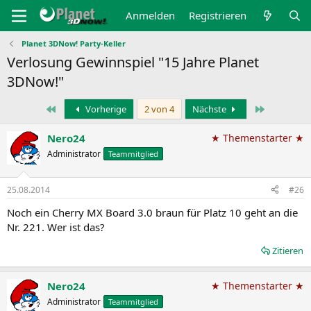
Anmelden
Registrieren
Planet 3DNow! Party-Keller
Verlosung Gewinnspiel "15 Jahre Planet
3DNow!"
Erste
Letzte
Vorherige
2 von 4
Nächste
Nero24
★ Themenstarter ★
Administrator
Teammitglied
25.08.2014
#26
Noch ein Cherry MX Board 3.0 braun für Platz 10 geht an die
Nr. 221. Wer ist das?
Zitieren
Nero24
★ Themenstarter ★
Administrator
Teammitglied