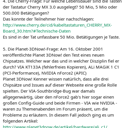
4. Die Cherry-Frage: Für welche Lebensdauer sind die Tasten
der Tastatur Cherry MX 3.0 ausgelegt? 50 Mio, 5 Mio oder
500.000 Betätigungen?
Das konnte der Teilnehmer hier nachschlagen:
http://www.cherry.de/cid/kabeltastaturen_CHERRY_MX-
Board_30.htm?#Technische-Daten
Es sind in der Tat unfassbare 50 Mio. Betätigungen je Taste.
5. Die Planet-3DNow!-Frage: Am 16. Oktober 2001
veröffentlichte Planet 3DNow! den Test eines neuen
Chipsatzes. Welcher war das und in welcher Disziplin fiel er
durch? VIA KT133A (fehlerfreies Kopieren), ALi MAGiK 1 C1
(PCI-Performance), NVIDIA nForce2 (APIC)
Planet 3DNow! Kenner wissen natürlich, dass alle drei
Chipsätze und Issues auf dieser Webseite eine große Rolle
spielten. Der VIA-Southbridge-Bug war damals
allgegenwärtig, über den nForce2 gab's hier sogar einen
großen Config-Guide und beide Firmen - VIA wie NVIDIA -
waren zu Themenabenden im Forum präsent, um die
Probleme zu erläutern. In diesem Fall jedoch ging es um
folgenden Artikel:
http://www.planet3dnow.de/artikel/hardware/ali_c1/