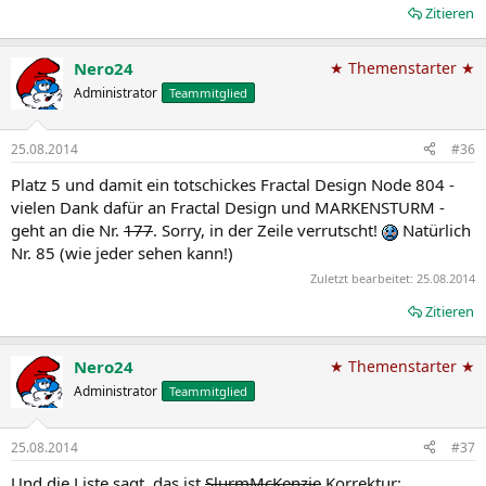
Zitieren
Nero24
★ Themenstarter ★
Administrator
Teammitglied
25.08.2014
#36
Platz 5 und damit ein totschickes Fractal Design Node 804 -
vielen Dank dafür an Fractal Design und MARKENSTURM -
geht an die Nr.
177
. Sorry, in der Zeile verrutscht!
Natürlich
Nr. 85 (wie jeder sehen kann!)
Zuletzt bearbeitet:
25.08.2014
Zitieren
Nero24
★ Themenstarter ★
Administrator
Teammitglied
25.08.2014
#37
Und die Liste sagt, das ist
SlurmMcKenzie
Korrektur: