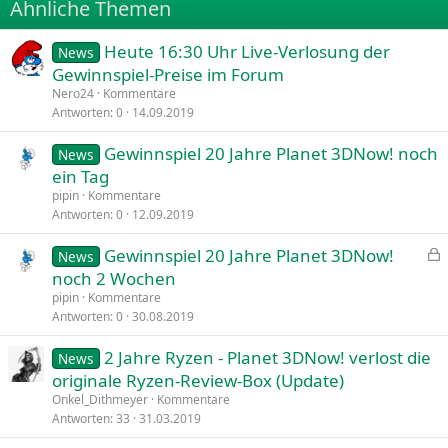
Ähnliche Themen
26
Trebuchet MS
Heute 16:30 Uhr Live-Verlosung der
Verdana
News
Gewinnspiel-Preise im Forum
Nero24
Kommentare
Antworten
0
14.09.2019
Gewinnspiel 20 Jahre Planet 3DNow! noch
News
ein Tag
pipin
Kommentare
Antworten
0
12.09.2019
Gewinnspiel 20 Jahre Planet 3DNow!
News
e
noch 2 Wochen
s
pipin
Kommentare
p
Antworten
0
30.08.2019
e
2 Jahre Ryzen - Planet 3DNow! verlost die
r
News
originale Ryzen-Review-Box (Update)
r
t
Onkel_Dithmeyer
Kommentare
Antworten
33
31.03.2019