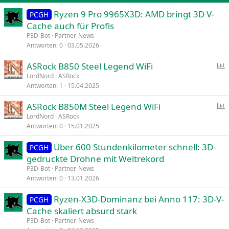
Ryzen 9 Pro 9965X3D: AMD bringt 3D V-
Verdana
PCGH
Cache auch für Profis
P3D-Bot
Partner-News
Antworten
0
03.05.2026
ASRock B850 Steel Legend WiFi
LordNord
ASRock
Antworten
1
15.04.2025
f
r
ASRock B850M Steel Legend WiFi
a
LordNord
ASRock
g
Antworten
0
15.01.2025
f
e
r
Über 600 Stundenkilometer schnell: 3D-
PCGH
a
gedruckte Drohne mit Weltrekord
g
P3D-Bot
Partner-News
e
Antworten
0
13.01.2026
Ryzen-X3D-Dominanz bei Anno 117: 3D-V-
PCGH
Cache skaliert absurd stark
P3D-Bot
Partner-News