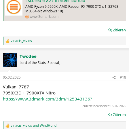
I scored 6 827 in Steel Nomad
AMD Ryzen 9 5950X, AMD Radeon RX 7900 XTX x 1, 32768
MB, 64-bit Windows 10}
www.3dmark.com
Zitieren
vinacis_vivids
R
e
a
Twodee
k
t
Lord of the Stats, Special, ,
i
o
n
05.02.2025
#18
e
n
Vulkan: 7787
:
7950X3D + 7900XTX Nitro
https://www.3dmark.com/3dm/125343136?
Zuletzt bearbeitet:
05.02.2025
Zitieren
vinacis_vivids
und
WindHund
R