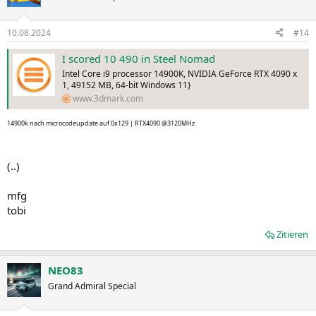
10.08.2024
#14
I scored 10 490 in Steel Nomad
Intel Core i9 processor 14900K, NVIDIA GeForce RTX 4090 x
1, 49152 MB, 64-bit Windows 11}
www.3dmark.com
14900k nach microcodeupdate auf 0x129 | RTX4090 @3120MHz
(..)
mfg
tobi
Zitieren
NEO83
Grand Admiral Special