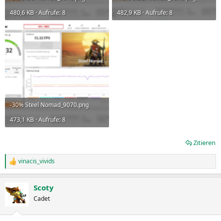
480,6 KB · Aufrufe: 8
482,9 KB · Aufrufe: 8
-30% Steel Nomad_9070.png
473,1 KB · Aufrufe: 8
Zitieren
vinacis_vivids
R
e
a
Scoty
k
t
Cadet
i
o
n