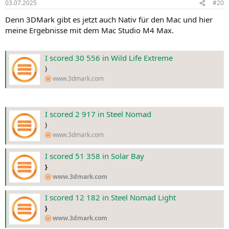
03.07.2025
#20
e
n
Denn 3DMark gibt es jetzt auch Nativ für den Mac und hier
:
meine Ergebnisse mit dem Mac Studio M4 Max.
I scored 30 556 in Wild Life Extreme
}
www.3dmark.com
I scored 2 917 in Steel Nomad
}
www.3dmark.com
I scored 51 358 in Solar Bay
}
www.3dmark.com
I scored 12 182 in Steel Nomad Light
}
www.3dmark.com