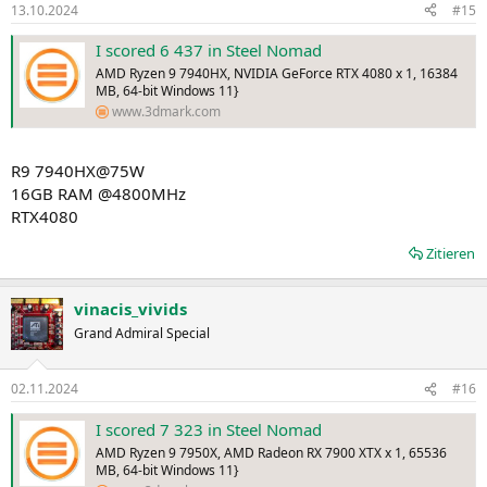
13.10.2024
#15
I scored 6 437 in Steel Nomad
AMD Ryzen 9 7940HX, NVIDIA GeForce RTX 4080 x 1, 16384
MB, 64-bit Windows 11}
www.3dmark.com
R9 7940HX@75W
16GB RAM @4800MHz
RTX4080
Zitieren
vinacis_vivids
Grand Admiral Special
02.11.2024
#16
I scored 7 323 in Steel Nomad
AMD Ryzen 9 7950X, AMD Radeon RX 7900 XTX x 1, 65536
MB, 64-bit Windows 11}