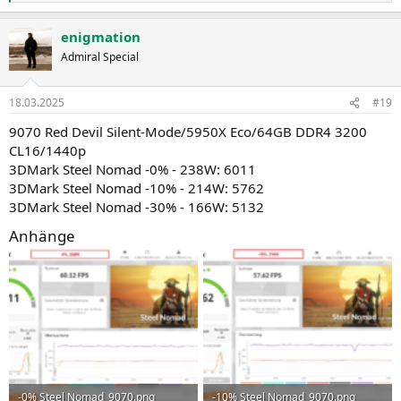
e
a
enigmation
k
t
Admiral Special
i
o
n
18.03.2025
#19
e
n
9070 Red Devil Silent-Mode/5950X Eco/64GB DDR4 3200
:
CL16/1440p
3DMark Steel Nomad -0% - 238W: 6011
3DMark Steel Nomad -10% - 214W: 5762
3DMark Steel Nomad -30% - 166W: 5132
Anhänge
-0% Steel Nomad_9070.png
-10% Steel Nomad_9070.png