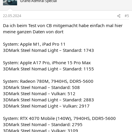
Grand Admiral Special
i
o
n
22.05.2024
#5
e
n
Da ich beim Test von CB mitgemacht habe einfach mal hier
:
meine ganzen Daten von dort
System: Apple M1, iPad Pro 11
3DMark Steel Nomad Light – Standard: 1743
System: Apple A17 Pro, iPhone 15 Pro Max
3DMark Steel Nomad Light – Standard: 1155
System: Radeon 780M, 7940HS, DDR5-5600
3DMark Steel Nomad – Standard: 508
3DMark Steel Nomad – Vulkan: 512
3DMark Steel Nomad Light – Standard: 2883
3DMark Steel Nomad Light – Vulkan: 2917
System: RTX 4070 Mobile (140W), 7940HS, DDR5-5600
3DMark Steel Nomad – Standard: 2795
3DMark Steel Nomad – Vulkan: 3109