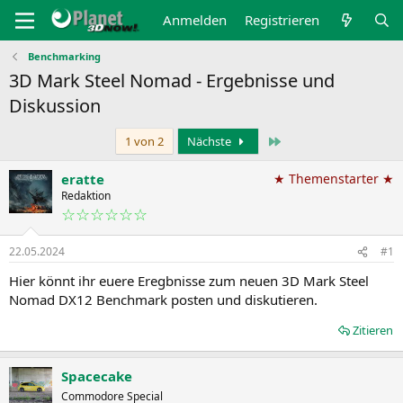
Anmelden
Registrieren
Benchmarking
3D Mark Steel Nomad - Ergebnisse und
Diskussion
Letzte
1 von 2
Nächste
eratte
★ Themenstarter ★
Redaktion
☆☆☆☆☆☆
22.05.2024
#1
Hier könnt ihr euere Eregbnisse zum neuen 3D Mark Steel
Nomad DX12 Benchmark posten und diskutieren.
Zitieren
Spacecake
Commodore Special