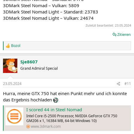
3DMark Steel Nomad – Vulkan: 5809
3DMark Steel Nomad Light – Standard: 23783
3DMark Steel Nomad Light – Vulkan: 24674
Zuletzt bearbeitet:
23.05.2024
Zitieren
Bozol
R
e
a
Sje8607
k
t
Grand Admiral Special
i
o
n
23.05.2024
#11
e
n
Hurra, meine GTX 750 hat einen Punkt mehr und ich konnte
:
das Ergebnis hochladen
I scored 44 in Steel Nomad
Intel Core i5-2500 Processor, NVIDIA GeForce GTX 750
GM206 x 1, 16384 MB, 64-bit Windows 10}
www.3dmark.com