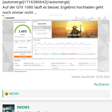
[automerge]1716380642[/automerge]
Auf der GTX 1080 läuft es besser, Ergebnis hochladen geht
noch immer nicht ...
Zuletzt bearbeitet:
22.05.2024
Zitieren
NEO83
R
e
a
NEO83
k
t