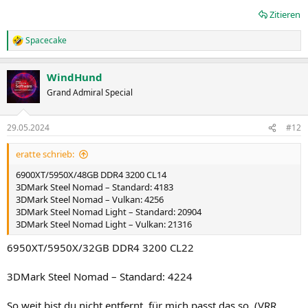
Zitieren
Spacecake
R
e
a
WindHund
k
t
Grand Admiral Special
i
o
n
29.05.2024
#12
e
n
eratte schrieb:
:
6900XT/5950X/48GB DDR4 3200 CL14
3DMark Steel Nomad – Standard: 4183
3DMark Steel Nomad – Vulkan: 4256
3DMark Steel Nomad Light – Standard: 20904
3DMark Steel Nomad Light – Vulkan: 21316
6950XT/5950X/32GB DDR4 3200 CL22
3DMark Steel Nomad – Standard: 4224
So weit bist du nicht entfernt, für mich passt das so. (VRR