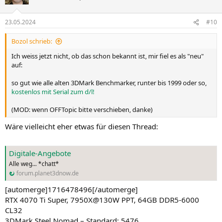
23.05.2024
#10
Bozol schrieb:
Ich weiss jetzt nicht, ob das schon bekannt ist, mir fiel es als "neu"
auf:
so gut wie alle alten 3DMark Benchmarker, runter bis 1999 oder so,
kostenlos mit Serial zum d/l!
(MOD: wenn OFFTopic bitte verschieben, danke)
Wäre vielleicht eher etwas für diesen Thread:
Digitale-Angebote
Alle weg... *chatt*
forum.planet3dnow.de
[automerge]1716478496[/automerge]
RTX 4070 Ti Super, 7950X@130W PPT, 64GB DDR5-6000
CL32
3DMark Steel Nomad – Standard: 5476