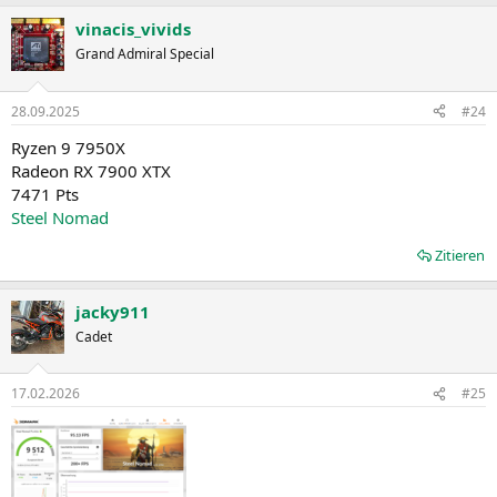
vinacis_vivids
Grand Admiral Special
28.09.2025
#24
Ryzen 9 7950X
Radeon RX 7900 XTX
7471 Pts
Steel Nomad
Zitieren
jacky911
Cadet
17.02.2026
#25