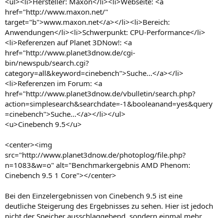
<ul><li>Hersteller: Maxon</li><li>Webseite: <a
href="http://www.maxon.net/"
target="b">www.maxon.net</a></li><li>Bereich:
Anwendungen</li><li>Schwerpunkt: CPU-Performance</li>
<li>Referenzen auf Planet 3DNow!: <a
href="http://www.planet3dnow.de/cgi-
bin/newspub/search.cgi?
category=all&keyword=cinebench">Suche...</a></li>
<li>Referenzen im Forum: <a
href="http://www.planet3dnow.de/vbulletin/search.php?
action=simplesearch&searchdate=-1&booleanand=yes&query
=cinebench">Suche...</a></li></ul>
<u>Cinebench 9.5</u>
<center><img
src="http://www.planet3dnow.de/photoplog/file.php?
n=1083&w=o" alt="Benchmarkergebnis AMD Phenom:
Cinebench 9.5 1 Core"></center>
Bei den Einzelergebnissen von Cinebench 9.5 ist eine
deutliche Steigerung des Ergebnisses zu sehen. Hier ist jedoch
nicht der Speicher ausschlaggebend, sondern einmal mehr