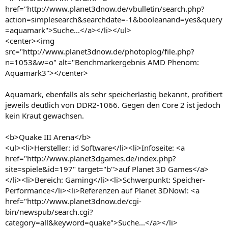
href="http://www.planet3dnow.de/vbulletin/search.php?
action=simplesearch&searchdate=-1&booleanand=yes&query
=aquamark">Suche...</a></li></ul>
<center><img
src="http://www.planet3dnow.de/photoplog/file.php?
n=1053&w=o" alt="Benchmarkergebnis AMD Phenom:
Aquamark3"></center>
Aquamark, ebenfalls als sehr speicherlastig bekannt, profitiert
jeweils deutlich von DDR2-1066. Gegen den Core 2 ist jedoch
kein Kraut gewachsen.
<b>Quake III Arena</b>
<ul><li>Hersteller: id Software</li><li>Infoseite: <a
href="http://www.planet3dgames.de/index.php?
site=spiele&id=197" target="b">auf Planet 3D Games</a>
</li><li>Bereich: Gaming</li><li>Schwerpunkt: Speicher-
Performance</li><li>Referenzen auf Planet 3DNow!: <a
href="http://www.planet3dnow.de/cgi-
bin/newspub/search.cgi?
category=all&keyword=quake">Suche...</a></li>