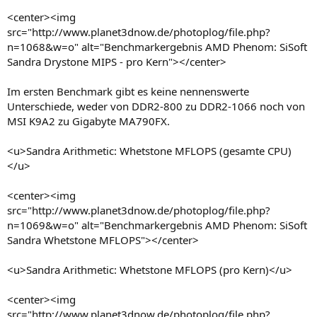
<center><img
src="http://www.planet3dnow.de/photoplog/file.php?
n=1068&w=o" alt="Benchmarkergebnis AMD Phenom: SiSoft
Sandra Drystone MIPS - pro Kern"></center>
Im ersten Benchmark gibt es keine nennenswerte
Unterschiede, weder von DDR2-800 zu DDR2-1066 noch von
MSI K9A2 zu Gigabyte MA790FX.
<u>Sandra Arithmetic: Whetstone MFLOPS (gesamte CPU)
</u>
<center><img
src="http://www.planet3dnow.de/photoplog/file.php?
n=1069&w=o" alt="Benchmarkergebnis AMD Phenom: SiSoft
Sandra Whetstone MFLOPS"></center>
<u>Sandra Arithmetic: Whetstone MFLOPS (pro Kern)</u>
<center><img
src="http://www.planet3dnow.de/photoplog/file.php?