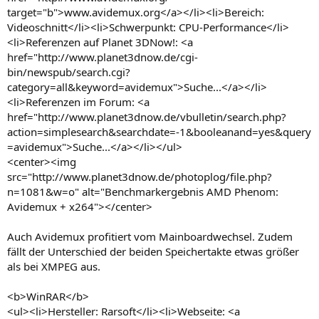
target="b">www.avidemux.org</a></li><li>Bereich:
Videoschnitt</li><li>Schwerpunkt: CPU-Performance</li>
<li>Referenzen auf Planet 3DNow!: <a
href="http://www.planet3dnow.de/cgi-
bin/newspub/search.cgi?
category=all&keyword=avidemux">Suche...</a></li>
<li>Referenzen im Forum: <a
href="http://www.planet3dnow.de/vbulletin/search.php?
action=simplesearch&searchdate=-1&booleanand=yes&query
=avidemux">Suche...</a></li></ul>
<center><img
src="http://www.planet3dnow.de/photoplog/file.php?
n=1081&w=o" alt="Benchmarkergebnis AMD Phenom:
Avidemux + x264"></center>
Auch Avidemux profitiert vom Mainboardwechsel. Zudem
fällt der Unterschied der beiden Speichertakte etwas größer
als bei XMPEG aus.
<b>WinRAR</b>
<ul><li>Hersteller: Rarsoft</li><li>Webseite: <a