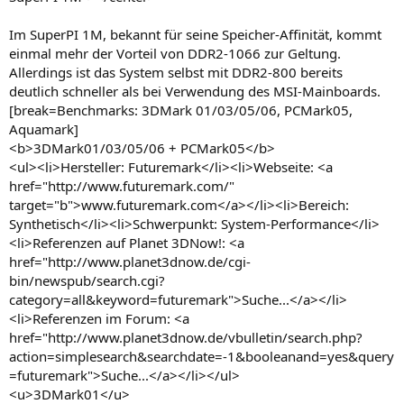
Im SuperPI 1M, bekannt für seine Speicher-Affinität, kommt
einmal mehr der Vorteil von DDR2-1066 zur Geltung.
Allerdings ist das System selbst mit DDR2-800 bereits
deutlich schneller als bei Verwendung des MSI-Mainboards.
[break=Benchmarks: 3DMark 01/03/05/06, PCMark05,
Aquamark]
<b>3DMark01/03/05/06 + PCMark05</b>
<ul><li>Hersteller: Futuremark</li><li>Webseite: <a
href="http://www.futuremark.com/"
target="b">www.futuremark.com</a></li><li>Bereich:
Synthetisch</li><li>Schwerpunkt: System-Performance</li>
<li>Referenzen auf Planet 3DNow!: <a
href="http://www.planet3dnow.de/cgi-
bin/newspub/search.cgi?
category=all&keyword=futuremark">Suche...</a></li>
<li>Referenzen im Forum: <a
href="http://www.planet3dnow.de/vbulletin/search.php?
action=simplesearch&searchdate=-1&booleanand=yes&query
=futuremark">Suche...</a></li></ul>
<u>3DMark01</u>