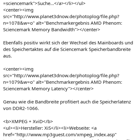
=sciencemark">Suche...</a></li></ul>
<center><img
src="http://www.planet3dnow.de/photoplog/file.php?
n=1078&w=o" alt="Benchmarkergebnis AMD Phenom:
Sciencemark Memory Bandwidth"></center>
Ebenfalls positiv wirkt sich der Wechsel des Mainboards und
des Speichertaktes auf die Sciencemark Speicherbandbreite
aus.
<center><img
src="http://www.planet3dnow.de/photoplog/file.php?
n=1079&w=o" alt="Benchmarkergebnis AMD Phenom:
Sciencemark Memory Latency"></center>
Genau wie die Bandbreite profitiert auch die Speicherlatenz
von DDR2-1066.
<b>XMPEG + XviD</b>
<ul><li>Hersteller: XiS</li><li>Webseite: <a
href="http://www.mp3guest.com/xmpeg_index.asp"