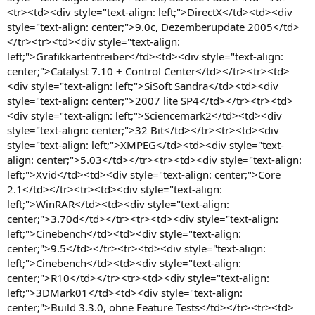
<tr><td><div style="text-align: left;">DirectX</td><td><div
style="text-align: center;">9.0c, Dezemberupdate 2005</td>
</tr><tr><td><div style="text-align:
left;">Grafikkartentreiber</td><td><div style="text-align:
center;">Catalyst 7.10 + Control Center</td></tr><tr><td>
<div style="text-align: left;">SiSoft Sandra</td><td><div
style="text-align: center;">2007 lite SP4</td></tr><tr><td>
<div style="text-align: left;">Sciencemark2</td><td><div
style="text-align: center;">32 Bit</td></tr><tr><td><div
style="text-align: left;">XMPEG</td><td><div style="text-
align: center;">5.03</td></tr><tr><td><div style="text-align:
left;">Xvid</td><td><div style="text-align: center;">Core
2.1</td></tr><tr><td><div style="text-align:
left;">WinRAR</td><td><div style="text-align:
center;">3.70d</td></tr><tr><td><div style="text-align:
left;">Cinebench</td><td><div style="text-align:
center;">9.5</td></tr><tr><td><div style="text-align:
left;">Cinebench</td><td><div style="text-align:
center;">R10</td></tr><tr><td><div style="text-align:
left;">3DMark01</td><td><div style="text-align:
center;">Build 3.3.0, ohne Feature Tests</td></tr><tr><td>