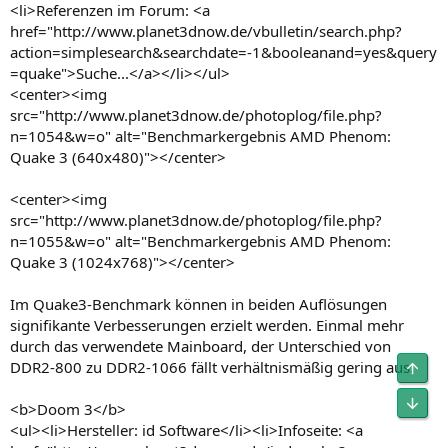
<li>Referenzen im Forum: <a
href="http://www.planet3dnow.de/vbulletin/search.php?
action=simplesearch&searchdate=-1&booleanand=yes&query
=quake">Suche...</a></li></ul>
<center><img
src="http://www.planet3dnow.de/photoplog/file.php?
n=1054&w=o" alt="Benchmarkergebnis AMD Phenom:
Quake 3 (640x480)"></center>
<center><img
src="http://www.planet3dnow.de/photoplog/file.php?
n=1055&w=o" alt="Benchmarkergebnis AMD Phenom:
Quake 3 (1024x768)"></center>
Im Quake3-Benchmark können in beiden Auflösungen
signifikante Verbesserungen erzielt werden. Einmal mehr
durch das verwendete Mainboard, der Unterschied von
DDR2-800 zu DDR2-1066 fällt verhältnismäßig gering aus.
Obe
Unt
<b>Doom 3</b>
<ul><li>Hersteller: id Software</li><li>Infoseite: <a