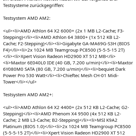
Testsysteme zurückgegriffen:
Testsystem AMD AM2:
<ul><li>AMD Athlon 64 X2 6000+ (2x 1 MB L2-Cache; F3-
Stepping)</li><li>AMD Athlon 64 3800+ (1x 512 KB L2-
Cache; F2-Stepping)</li><li>Gigabyte GA-MA69G-S3H (BIOS
F4)</li><li>2x 1024 MB Teamgroup PC8500 (5-5-5-15 2T)
</li><li>Xpert Vision Radeon HD2900 XT 512 MB</li>
<li>Maxtor 6E040L0 IDE (40 GB, 7.200 u/min)</li><li>Maxtor
6Y080M0 SATA (80 GB, 7.200 u/min)</li><li>bequiet Dark
Power Pro 530 Watt</li><li>Chieftec Mesh CH-01 Midi-
Tower</li></ul>
Testsystem AMD AM2+:
<ul><li>AMD Athlon 64 X2 4400+ (2x 512 KB L2-Cache; G2-
Stepping)</li><li>AMD Phenom X4 9500 (4x 512 KB L2-
Cache; 2 MB L3-Cache; B2-Stepping)</li><li>MSI K9A2
Platinum (BIOS 1.0)</li><li>2x 1024 MB Teamgroup PC8500
(5-5-5-15 2T)</li><li>Xpert Vision Radeon HD2900 XT 512