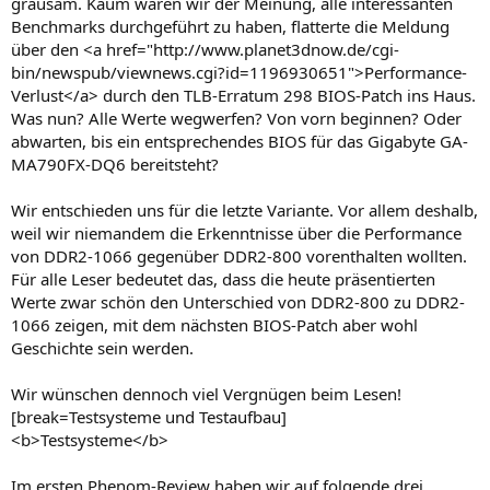
grausam. Kaum waren wir der Meinung, alle interessanten
Benchmarks durchgeführt zu haben, flatterte die Meldung
über den <a href="http://www.planet3dnow.de/cgi-
bin/newspub/viewnews.cgi?id=1196930651">Performance-
Verlust</a> durch den TLB-Erratum 298 BIOS-Patch ins Haus.
Was nun? Alle Werte wegwerfen? Von vorn beginnen? Oder
abwarten, bis ein entsprechendes BIOS für das Gigabyte GA-
MA790FX-DQ6 bereitsteht?
Wir entschieden uns für die letzte Variante. Vor allem deshalb,
weil wir niemandem die Erkenntnisse über die Performance
von DDR2-1066 gegenüber DDR2-800 vorenthalten wollten.
Für alle Leser bedeutet das, dass die heute präsentierten
Werte zwar schön den Unterschied von DDR2-800 zu DDR2-
1066 zeigen, mit dem nächsten BIOS-Patch aber wohl
Geschichte sein werden.
Wir wünschen dennoch viel Vergnügen beim Lesen!
[break=Testsysteme und Testaufbau]
<b>Testsysteme</b>
Im ersten Phenom-Review haben wir auf folgende drei