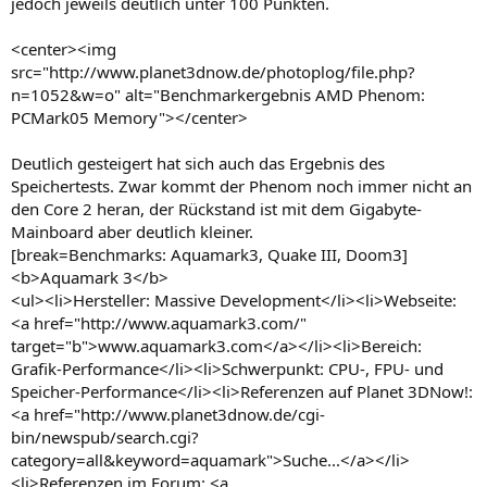
jedoch jeweils deutlich unter 100 Punkten.
<center><img
src="http://www.planet3dnow.de/photoplog/file.php?
n=1052&w=o" alt="Benchmarkergebnis AMD Phenom:
PCMark05 Memory"></center>
Deutlich gesteigert hat sich auch das Ergebnis des
Speichertests. Zwar kommt der Phenom noch immer nicht an
den Core 2 heran, der Rückstand ist mit dem Gigabyte-
Mainboard aber deutlich kleiner.
[break=Benchmarks: Aquamark3, Quake III, Doom3]
<b>Aquamark 3</b>
<ul><li>Hersteller: Massive Development</li><li>Webseite:
<a href="http://www.aquamark3.com/"
target="b">www.aquamark3.com</a></li><li>Bereich:
Grafik-Performance</li><li>Schwerpunkt: CPU-, FPU- und
Speicher-Performance</li><li>Referenzen auf Planet 3DNow!:
<a href="http://www.planet3dnow.de/cgi-
bin/newspub/search.cgi?
category=all&keyword=aquamark">Suche...</a></li>
<li>Referenzen im Forum: <a