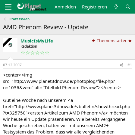
Anmelden
Registrieren
Prozessoren
AMD Phenom Review - Update
MusicIsMyLife
★ Themenstarter ★
Redaktion
☆☆☆☆☆☆
07.12.2007
#1
<center><img
src="http://www.planet3dnow.de/photoplog/file.php?
n=1036&w=o" alt="Titelbild Phenom-Review"></center>
Gut eine Woche nach unserem <a
href="http://www.planet3dnow.de/vbulletin/showthread.php
?t=325750">ersten Artikel zum AMD Phenom</a> möchten
wir heute ein Update präsentieren. Wie bereits vergangene
Woche geschrieben, hatten wir mit unserem AM2+ -
Testsystem das Problem, dass wir alle vergleichenden