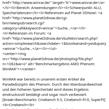
href="http://www.winrar.de/" target="b">www.winrar.de</a>
</li><li>Bereich: Anwendungen</li><li>Schwerpunkt: ALU,
Speicherlatenzen</li><li>Referenzen auf Planet 3DNow!: <a
href="http://www.planet3dnow.de/cgi-
bin/newspub/search.cgi?
category=all&keyword=winrar">Suche...</a></li>
<li>Referenzen im Forum: <a
href="http://www.planet3dnow.de/vbulletin/search.php?
action=simplesearch&searchdate=-1&booleanand=yes&query
=winrar">Suche...</a></li></ul>
<center><img
src="http://www.planet3dnow.de/photoplog/file.php?
n=1082&w=o" alt="Benchmarkergebnis AMD Phenom:
WinRAR"></center>
WinRAR war bereits in unserem ersten Artikel die
Paradedisziplin des Phenom. Durch den Mainboardwechsel
und den höheren Speichertakt wird dieses Ergebnis
eindrucksvoll bestätigt und sogar noch verbessert.
[break=Benchmarks: Cinebench 9.5, Cinebench R10, SuperPI]
<b>Cinebench</b>