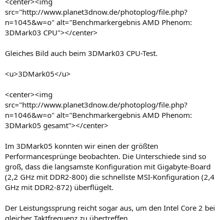
<center><img
src="http://www.planet3dnow.de/photoplog/file.php?
n=1045&w=o" alt="Benchmarkergebnis AMD Phenom:
3DMark03 CPU"></center>
Gleiches Bild auch beim 3DMark03 CPU-Test.
<u>3DMark05</u>
<center><img
src="http://www.planet3dnow.de/photoplog/file.php?
n=1046&w=o" alt="Benchmarkergebnis AMD Phenom:
3DMark05 gesamt"></center>
Im 3DMark05 konnten wir einen der größten
Performancesprünge beobachten. Die Unterschiede sind so
groß, dass die langsamste Konfiguration mit Gigabyte-Board
(2,2 GHz mit DDR2-800) die schnellste MSI-Konfiguration (2,4
GHz mit DDR2-872) überflügelt.
Der Leistungssprung reicht sogar aus, um den Intel Core 2 bei
gleicher Taktfrequenz zu übertreffen.