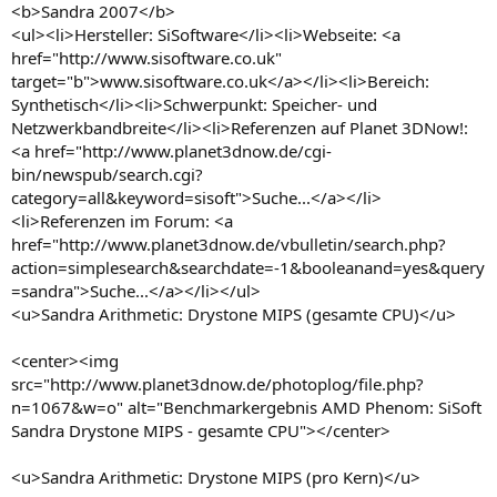
<b>Sandra 2007</b>
<ul><li>Hersteller: SiSoftware</li><li>Webseite: <a
href="http://www.sisoftware.co.uk"
target="b">www.sisoftware.co.uk</a></li><li>Bereich:
Synthetisch</li><li>Schwerpunkt: Speicher- und
Netzwerkbandbreite</li><li>Referenzen auf Planet 3DNow!:
<a href="http://www.planet3dnow.de/cgi-
bin/newspub/search.cgi?
category=all&keyword=sisoft">Suche...</a></li>
<li>Referenzen im Forum: <a
href="http://www.planet3dnow.de/vbulletin/search.php?
action=simplesearch&searchdate=-1&booleanand=yes&query
=sandra">Suche...</a></li></ul>
<u>Sandra Arithmetic: Drystone MIPS (gesamte CPU)</u>
<center><img
src="http://www.planet3dnow.de/photoplog/file.php?
n=1067&w=o" alt="Benchmarkergebnis AMD Phenom: SiSoft
Sandra Drystone MIPS - gesamte CPU"></center>
<u>Sandra Arithmetic: Drystone MIPS (pro Kern)</u>