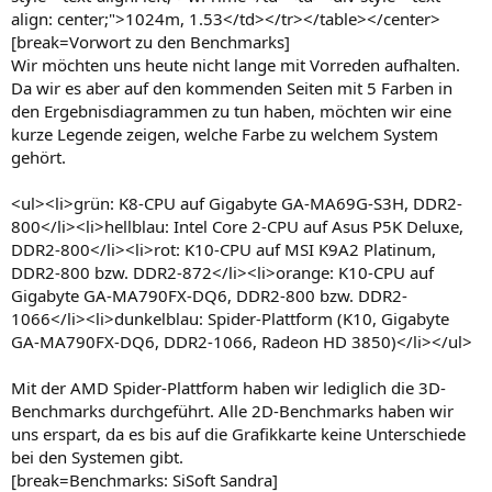
align: center;">1024m, 1.53</td></tr></table></center>
[break=Vorwort zu den Benchmarks]
Wir möchten uns heute nicht lange mit Vorreden aufhalten.
Da wir es aber auf den kommenden Seiten mit 5 Farben in
den Ergebnisdiagrammen zu tun haben, möchten wir eine
kurze Legende zeigen, welche Farbe zu welchem System
gehört.
<ul><li>grün: K8-CPU auf Gigabyte GA-MA69G-S3H, DDR2-
800</li><li>hellblau: Intel Core 2-CPU auf Asus P5K Deluxe,
DDR2-800</li><li>rot: K10-CPU auf MSI K9A2 Platinum,
DDR2-800 bzw. DDR2-872</li><li>orange: K10-CPU auf
Gigabyte GA-MA790FX-DQ6, DDR2-800 bzw. DDR2-
1066</li><li>dunkelblau: Spider-Plattform (K10, Gigabyte
GA-MA790FX-DQ6, DDR2-1066, Radeon HD 3850)</li></ul>
Mit der AMD Spider-Plattform haben wir lediglich die 3D-
Benchmarks durchgeführt. Alle 2D-Benchmarks haben wir
uns erspart, da es bis auf die Grafikkarte keine Unterschiede
bei den Systemen gibt.
[break=Benchmarks: SiSoft Sandra]