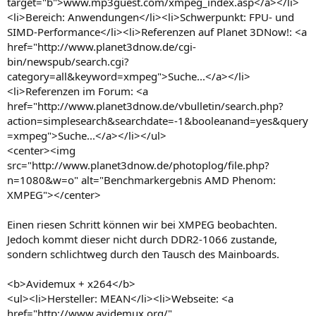
target="b">www.mp3guest.com/xmpeg_index.asp</a></li>
<li>Bereich: Anwendungen</li><li>Schwerpunkt: FPU- und
SIMD-Performance</li><li>Referenzen auf Planet 3DNow!: <a
href="http://www.planet3dnow.de/cgi-
bin/newspub/search.cgi?
category=all&keyword=xmpeg">Suche...</a></li>
<li>Referenzen im Forum: <a
href="http://www.planet3dnow.de/vbulletin/search.php?
action=simplesearch&searchdate=-1&booleanand=yes&query
=xmpeg">Suche...</a></li></ul>
<center><img
src="http://www.planet3dnow.de/photoplog/file.php?
n=1080&w=o" alt="Benchmarkergebnis AMD Phenom:
XMPEG"></center>
Einen riesen Schritt können wir bei XMPEG beobachten.
Jedoch kommt dieser nicht durch DDR2-1066 zustande,
sondern schlichtweg durch den Tausch des Mainboards.
<b>Avidemux + x264</b>
<ul><li>Hersteller: MEAN</li><li>Webseite: <a
href="http://www.avidemux.org/"