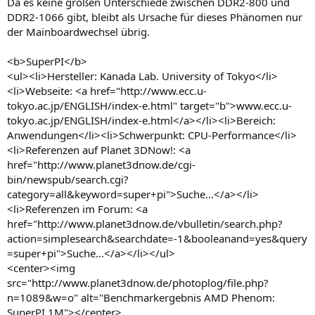
Da es keine großen Unterschiede zwischen DDR2-800 und
DDR2-1066 gibt, bleibt als Ursache für dieses Phänomen nur
der Mainboardwechsel übrig.
<b>SuperPI</b>
<ul><li>Hersteller: Kanada Lab. University of Tokyo</li>
<li>Webseite: <a href="http://www.ecc.u-
tokyo.ac.jp/ENGLISH/index-e.html" target="b">www.ecc.u-
tokyo.ac.jp/ENGLISH/index-e.html</a></li><li>Bereich:
Anwendungen</li><li>Schwerpunkt: CPU-Performance</li>
<li>Referenzen auf Planet 3DNow!: <a
href="http://www.planet3dnow.de/cgi-
bin/newspub/search.cgi?
category=all&keyword=super+pi">Suche...</a></li>
<li>Referenzen im Forum: <a
href="http://www.planet3dnow.de/vbulletin/search.php?
action=simplesearch&searchdate=-1&booleanand=yes&query
=super+pi">Suche...</a></li></ul>
<center><img
src="http://www.planet3dnow.de/photoplog/file.php?
n=1089&w=o" alt="Benchmarkergebnis AMD Phenom:
SuperPI 1M"></center>