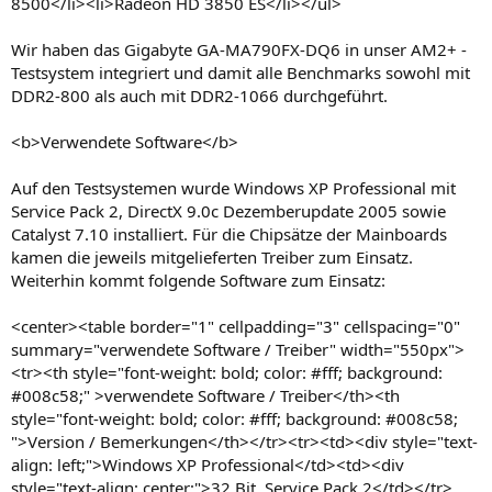
8500</li><li>Radeon HD 3850 ES</li></ul>
Wir haben das Gigabyte GA-MA790FX-DQ6 in unser AM2+ -
Testsystem integriert und damit alle Benchmarks sowohl mit
DDR2-800 als auch mit DDR2-1066 durchgeführt.
<b>Verwendete Software</b>
Auf den Testsystemen wurde Windows XP Professional mit
Service Pack 2, DirectX 9.0c Dezemberupdate 2005 sowie
Catalyst 7.10 installiert. Für die Chipsätze der Mainboards
kamen die jeweils mitgelieferten Treiber zum Einsatz.
Weiterhin kommt folgende Software zum Einsatz:
<center><table border="1" cellpadding="3" cellspacing="0"
summary="verwendete Software / Treiber" width="550px">
<tr><th style="font-weight: bold; color: #fff; background:
#008c58;" >verwendete Software / Treiber</th><th
style="font-weight: bold; color: #fff; background: #008c58;
">Version / Bemerkungen</th></tr><tr><td><div style="text-
align: left;">Windows XP Professional</td><td><div
style="text-align: center;">32 Bit, Service Pack 2</td></tr>