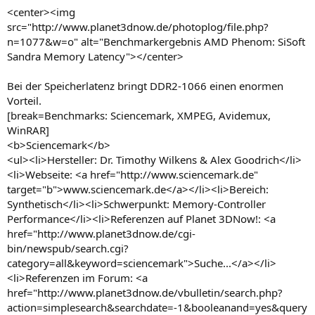
<center><img
src="http://www.planet3dnow.de/photoplog/file.php?
n=1077&w=o" alt="Benchmarkergebnis AMD Phenom: SiSoft
Sandra Memory Latency"></center>
Bei der Speicherlatenz bringt DDR2-1066 einen enormen
Vorteil.
[break=Benchmarks: Sciencemark, XMPEG, Avidemux,
WinRAR]
<b>Sciencemark</b>
<ul><li>Hersteller: Dr. Timothy Wilkens & Alex Goodrich</li>
<li>Webseite: <a href="http://www.sciencemark.de"
target="b">www.sciencemark.de</a></li><li>Bereich:
Synthetisch</li><li>Schwerpunkt: Memory-Controller
Performance</li><li>Referenzen auf Planet 3DNow!: <a
href="http://www.planet3dnow.de/cgi-
bin/newspub/search.cgi?
category=all&keyword=sciencemark">Suche...</a></li>
<li>Referenzen im Forum: <a
href="http://www.planet3dnow.de/vbulletin/search.php?
action=simplesearch&searchdate=-1&booleanand=yes&query