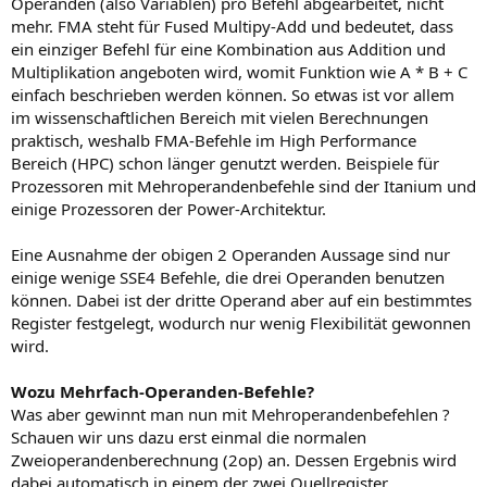
Operanden (also Variablen) pro Befehl abgearbeitet, nicht
mehr. FMA steht für Fused Multipy-Add und bedeutet, dass
ein einziger Befehl für eine Kombination aus Addition und
Multiplikation angeboten wird, womit Funktion wie A * B + C
einfach beschrieben werden können. So etwas ist vor allem
im wissenschaftlichen Bereich mit vielen Berechnungen
praktisch, weshalb FMA-Befehle im High Performance
Bereich (HPC) schon länger genutzt werden. Beispiele für
Prozessoren mit Mehroperandenbefehle sind der Itanium und
einige Prozessoren der Power-Architektur.
Eine Ausnahme der obigen 2 Operanden Aussage sind nur
einige wenige SSE4 Befehle, die drei Operanden benutzen
können. Dabei ist der dritte Operand aber auf ein bestimmtes
Register festgelegt, wodurch nur wenig Flexibilität gewonnen
wird.
Wozu Mehrfach-Operanden-Befehle?
Was aber gewinnt man nun mit Mehroperandenbefehlen ?
Schauen wir uns dazu erst einmal die normalen
Zweioperandenberechnung (2op) an. Dessen Ergebnis wird
dabei automatisch in einem der zwei Quellregister