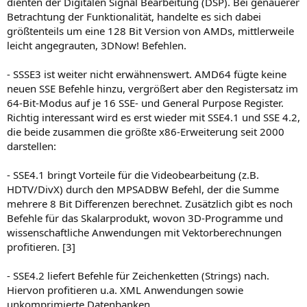
dienten der Digitalen Signal Bearbeitung (DSP). Bei genauerer
Betrachtung der Funktionalität, handelte es sich dabei
größtenteils um eine 128 Bit Version von AMDs, mittlerweile
leicht angegrauten, 3DNow! Befehlen.
- SSSE3 ist weiter nicht erwähnenswert. AMD64 fügte keine
neuen SSE Befehle hinzu, vergrößert aber den Registersatz im
64-Bit-Modus auf je 16 SSE- und General Purpose Register.
Richtig interessant wird es erst wieder mit SSE4.1 und SSE 4.2,
die beide zusammen die größte x86-Erweiterung seit 2000
darstellen:
- SSE4.1 bringt Vorteile für die Videobearbeitung (z.B.
HDTV/DivX) durch den MPSADBW Befehl, der die Summe
mehrere 8 Bit Differenzen berechnet. Zusätzlich gibt es noch
Befehle für das Skalarprodukt, wovon 3D-Programme und
wissenschaftliche Anwendungen mit Vektorberechnungen
profitieren. [3]
- SSE4.2 liefert Befehle für Zeichenketten (Strings) nach.
Hiervon profitieren u.a. XML Anwendungen sowie
unkomprimierte Datenbanken.