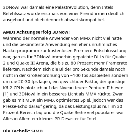
3DNow! war damals eine Palastrevolution, denn Intels
Befehlssatz wurde erstmals von einer Fremdfirmen deutlich
ausgebaut und blieb dennoch abwärtskompatibel.
AMDs Achtungserfolg 3DNow!
Während der normale Anwender von MMX nicht viel hatte
und die bekannteste Anwendung ein eher unrühmliches
Hackerprogramm zur kostenlosen Premiere-Entschlüsselung
war, gab es für 3DNow! immerhin gepatchte DLLs für Quake
2 und Quake III Arena, die bis zu 80 Prozent mehr Framerate
lieferten. Nachdem sich die Bilder pro Sekunde damals noch
nicht in der Größenordnung von ~100 fps abspielten sondern
um die 20-30 fps lagen, ein gewichtiger Faktor, der günstige
K6-2 CPUs plötzlich auf das Niveau teurer Pentium II hievte
[1] und 3DNow! in ein besseres Licht als MMX rückte. Zwar
gab es mit MDK ein MMX optimiertes Spiel, jedoch war das
Presse-Echo darauf gering, da das Leistungsplus nur im 30
Prozent Bereich lag und die Quake Reihe viel populärer war.
Alles in Allem ein kleines PR-Desaster für Intel.
Die Technik: SIMD