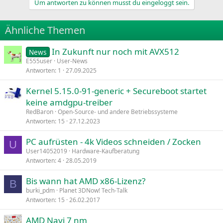
Um antworten zu können musst du eingeloggt sein.
k
t
i
Ähnliche Themen
o
n
e
In Zukunft nur noch mit AVX512
News
n
E555user
User-News
:
Antworten
1
27.09.2025
Kernel 5.15.0-91-generic + Secureboot startet
keine amdgpu-treiber
RedBaron
Open-Source- und andere Betriebssysteme
Antworten
15
27.12.2023
PC aufrüsten - 4k Videos schneiden / Zocken
U
User14052019
Hardware-Kaufberatung
Antworten
4
28.05.2019
Bis wann hat AMD x86-Lizenz?
B
burki_pdm
Planet 3DNow! Tech-Talk
Antworten
15
26.02.2017
AMD Navi 7 nm