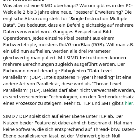
Was aber ist eine SIMD überhaupt? Warum gibt es in der PC-
Welt alle 2 bis 3 Jahre eine neue, "bessere" Erweiterung? Die
englische Abkürzung steht für "
S
ingle
I
nstruction
M
ultiple
D
ata". Das bedeutet, dass ein Befehl gleichzeitig auf mehrere
Daten verwendet wird. Gängiges Beispiel sind Bild-
Operationen. Jedes einzelne Pixel besteht aus einem
Farbwertetriple, meistens Rot/Grün/Blau (RGB). Will man z.B.
ein Bild nun aufhellen, werden alle drei Parameter
gleichwertig manipuliert. Mit SIMD-Instruktionen können
mehrere Berechnungen zugleich ausgeführt werden. Der
Fachmann nennt derartige Fähigkeiten "Data-Level
Parallelism" (DLP). Intels späteres "HyperThreading" ist eine
andere Art von Parallelität, diese wird als "Thread Level
Parallelism" (TLP). Beides darf aber nicht verwechselt werden,
es sind verschiedene Technologien, um den Rechendurchsatz
eines Prozessor zu steigern. Mehr zu TLP und SMT gibt's
hier
.
SIMD / DLP spielt sich auf einer Ebene unter TLP ab. Der
Nutzen beider Feature ist dabei ähnlich beschränkt. Hat man
keine Software, die sich entsprechend auf Thread- bzw. Daten-
Ebene parallelisieren lässt, ist der Mehrwert gleich Null.