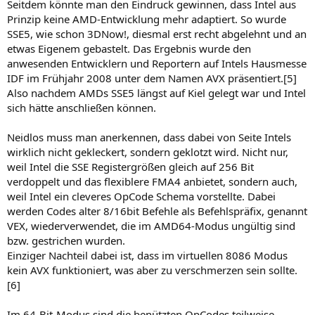
Seitdem könnte man den Eindruck gewinnen, dass Intel aus
Prinzip keine AMD-Entwicklung mehr adaptiert. So wurde
SSE5, wie schon 3DNow!, diesmal erst recht abgelehnt und an
etwas Eigenem gebastelt. Das Ergebnis wurde den
anwesenden Entwicklern und Reportern auf Intels Hausmesse
IDF im Frühjahr 2008 unter dem Namen AVX präsentiert.[5]
Also nachdem AMDs SSE5 längst auf Kiel gelegt war und Intel
sich hätte anschließen können.
Neidlos muss man anerkennen, dass dabei von Seite Intels
wirklich nicht gekleckert, sondern geklotzt wird. Nicht nur,
weil Intel die SSE Registergrößen gleich auf 256 Bit
verdoppelt und das flexiblere FMA4 anbietet, sondern auch,
weil Intel ein cleveres OpCode Schema vorstellte. Dabei
werden Codes alter 8/16bit Befehle als Befehlspräfix, genannt
VEX, wiederverwendet, die im AMD64-Modus ungültig sind
bzw. gestrichen wurden.
Einziger Nachteil dabei ist, dass im virtuellen 8086 Modus
kein AVX funktioniert, was aber zu verschmerzen sein sollte.
[6]
Im 64-Bit-Modus sind die benützten OpCodes teilweise