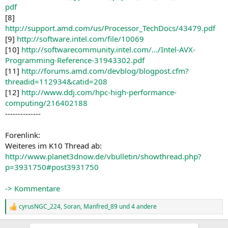
pdf
[8]
http://support.amd.com/us/Processor_TechDocs/43479.pdf
[9]
http://software.intel.com/file/10069
[10]
http://softwarecommunity.intel.com/.../Intel-AVX-
Programming-Reference-31943302.pdf
[11]
http://forums.amd.com/devblog/blogpost.cfm?
threadid=112934&catid=208
[12]
http://www.ddj.com/hpc-high-performance-
computing/216402188
--------------
Forenlink:
Weiteres im K10 Thread ab:
http://www.planet3dnow.de/vbulletin/showthread.php?
p=3931750#post3931750
-> Kommentare
cyrusNGC_224
,
Soran
,
Manfred_89
und 4 andere
R
e
a