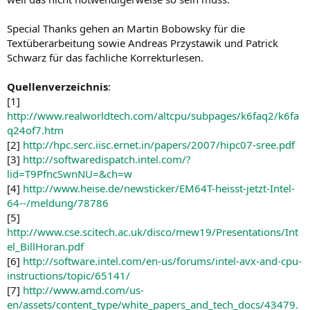
Special Thanks gehen an Martin Bobowsky für die
Textüberarbeitung sowie Andreas Przystawik und Patrick
Schwarz für das fachliche Korrekturlesen.
Quellenverzeichnis
:
[1]
http://www.realworldtech.com/altcpu/subpages/k6faq2/k6fa
q24of7.htm
[2]
http://hpc.serc.iisc.ernet.in/papers/2007/hipc07-sree.pdf
[3]
http://softwaredispatch.intel.com/?
lid=T9PfncSwnNU=&ch=w
[4]
http://www.heise.de/newsticker/EM64T-heisst-jetzt-Intel-
64--/meldung/78786
[5]
http://www.cse.scitech.ac.uk/disco/mew19/Presentations/Int
el_BillHoran.pdf
[6]
http://software.intel.com/en-us/forums/intel-avx-and-cpu-
instructions/topic/65141/
[7]
http://www.amd.com/us-
en/assets/content_type/white_papers_and_tech_docs/43479.