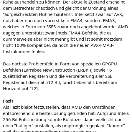
Ruhe aushandeln zu können. Der aktuelle Zustand erscheint
dem Betrachter chaotisch und gleicht der Ordnung eines
"aufgeschreckten Hühnerhaufens": Intel setzt zwar auf AVX,
nutzt aber nun doch vorerst kein FMA4, sondern FMA3,
welches in Form von SSE5 zuvor noch abgelehnt wurde. AMD
dagegen unterstützt zwar Intels FMA4-Befehle, die es
dummerweise aber nicht mehr gibt und ist somit trotzdem
nicht 100% kompatibel, da noch die neuen AVX-FMA3-
Instruktionen fehlen.
Das nächste Problemfeld in Form von speziellen GPGPU
Befehlen (Larrabee New Instruction (LRBni)) sowie 16
zusätzlichen Registern und die Verbreiterung aller SSE
Register auf diesmal 512 Bit, taucht ebenfalls bereits am
Horizont auf [12].
Fazit
Als Fazit bleibt festzustellen, dass AMD den Umständen
entsprechend die beste Lösung gefunden hat. Aufgrund Intels
256 Bit Entscheidung könnte Bulldozer dabei vielleicht gar
noch "bulliger" ausfallen, als ursprünglich geplant. "Könnte" -
weil das nicht notwendigerweise so sein muss.