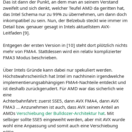
Das ist dann der Punkt, an dem man an seinem Verstand
zweifelt und sich denkt, welcher Teufel AMD da geritten hat,
das Intel Schema nur zu 99% zu übernehmen, um dann doch
inkompatibel zu sein. Nun, der Belzebub steckt wie immer im
Detail bzw. genauer gesagt in Intels aktuellstem AVX-
Leitfaden [9].
Entgegen der ersten Version in [10] steht dort plötzlich nichts
mehr von FMA4. Stattdessen wird ein relativ komplizierter
FMA3 Modus beschrieben.
Über Intels Gründe kann dabei nur spekuliert werden.
Höchstwahrscheinlich hat Intel im nachhinein irgendwelche
implementierungsabhängigen FMA4-Nachteile entdeckt und
ist deshalb zurückgerudert. Für AMD war das sicherlich wie
eine
Achterbahnfahrt: zuerst SSE5, dann AVX FMA4, dann AVX
FMA3 ... Anzunehmen ist auch, dass AVX seinen Anteil an
AMDs
Verschiebung der Bulldozer-Architektur hat
. Mit
selbiger sollte SSE5 eingeweiht werden, aber mit AVX wurde
wohl eine Anpassung und somit auch eine Verschiebung
nötig.