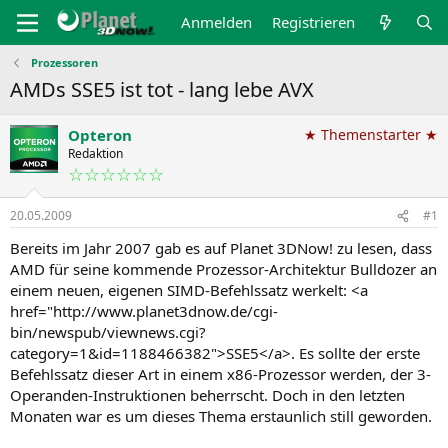
Anmelden
Registrieren
Prozessoren
AMDs SSE5 ist tot - lang lebe AVX
Opteron
★ Themenstarter ★
Redaktion
☆☆☆☆☆☆
20.05.2009
#1
Bereits im Jahr 2007 gab es auf Planet 3DNow! zu lesen, dass
AMD für seine kommende Prozessor-Architektur Bulldozer an
einem neuen, eigenen SIMD-Befehlssatz werkelt: <a
href="http://www.planet3dnow.de/cgi-
bin/newspub/viewnews.cgi?
category=1&id=1188466382">SSE5</a>. Es sollte der erste
Befehlssatz dieser Art in einem x86-Prozessor werden, der 3-
Operanden-Instruktionen beherrscht. Doch in den letzten
Monaten war es um dieses Thema erstaunlich still geworden.