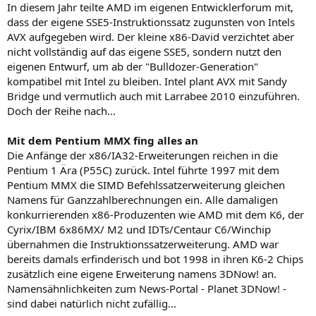
In diesem Jahr teilte AMD im eigenen Entwicklerforum mit,
dass der eigene SSE5-Instruktionssatz zugunsten von Intels
AVX aufgegeben wird. Der kleine x86-David verzichtet aber
nicht vollständig auf das eigene SSE5, sondern nutzt den
eigenen Entwurf, um ab der "Bulldozer-Generation"
kompatibel mit Intel zu bleiben. Intel plant AVX mit Sandy
Bridge und vermutlich auch mit Larrabee 2010 einzuführen.
Doch der Reihe nach...
Mit dem Pentium MMX fing alles an
Die Anfänge der x86/IA32-Erweiterungen reichen in die
Pentium 1 Ära (P55C) zurück. Intel führte 1997 mit dem
Pentium MMX die SIMD Befehlssatzerweiterung gleichen
Namens für Ganzzahlberechnungen ein. Alle damaligen
konkurrierenden x86-Produzenten wie AMD mit dem K6, der
Cyrix/IBM 6x86MX/ M2 und IDTs/Centaur C6/Winchip
übernahmen die Instruktionssatzerweiterung. AMD war
bereits damals erfinderisch und bot 1998 in ihren K6-2 Chips
zusätzlich eine eigene Erweiterung namens 3DNow! an.
Namensähnlichkeiten zum News-Portal - Planet 3DNow! -
sind dabei natürlich nicht zufällig...