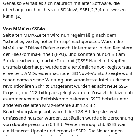
Genauso verhält es sich natürlich mit alter Software, die
überhaupt noch nichts von 3DNow!, SSE1,2,3,4 etc. wissen
kann. [2]
Von MMX zu SSE4a
Seit alten MMX-Zeiten wird nun regelmäßig nach dem
"schneller, weiter, höher Prinzip" nachgerüstet. Waren die
MMX und 3DNow! Befehle noch Untermieter in den Registern
der Fließkomma-Einheit (FPU), und konnten nur 64 Bit am
Stück bearbeiten, machte Intel mit (I)SSE Nägel mit Köpfen.
Erstmals überhaupt wurde der altertümliche x86-Registersatz
erweitert. AMDs eigenmächtiger 3DNow!-Vorstoß zeigte wohl
schon damals seine Wirkung und veranlasste Intel zu diesem
revolutionären Schritt. Insgesamt wurden es acht neue SSE-
Register, die 128-bittig ausgelegt wurden. Zusätzlich dazu gab
es immer weitere Befehlskombinationen. SSE2 bohrte unter
anderem die alten MMX-Befehle auf 128 Bit
Bearbeitungslänge auf, womit die 128 Bit Register erst
umfassend nutzbar wurden. Zusätzlich wurde die Berechnung
von double precision (64 Bit) Werten ermöglicht. SSE3 war
ein kleineres Update und ergänzte SSE2. Die Neuerungen