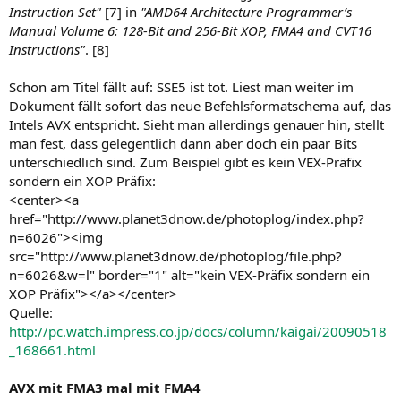
Instruction Set"
[7] in
"AMD64 Architecture Programmer’s
Manual Volume 6: 128-Bit and 256-Bit XOP, FMA4 and CVT16
Instructions"
. [8]
Schon am Titel fällt auf: SSE5 ist tot. Liest man weiter im
Dokument fällt sofort das neue Befehlsformatschema auf, das
Intels AVX entspricht. Sieht man allerdings genauer hin, stellt
man fest, dass gelegentlich dann aber doch ein paar Bits
unterschiedlich sind. Zum Beispiel gibt es kein VEX-Präfix
sondern ein XOP Präfix:
<center><a
href="http://www.planet3dnow.de/photoplog/index.php?
n=6026"><img
src="http://www.planet3dnow.de/photoplog/file.php?
n=6026&w=l" border="1" alt="kein VEX-Präfix sondern ein
XOP Präfix"></a></center>
Quelle:
http://pc.watch.impress.co.jp/docs/column/kaigai/20090518
_168661.html
AVX mit FMA3 mal mit FMA4