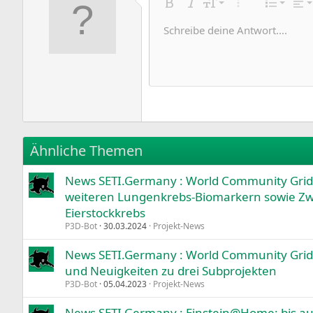
Linksb
9
Norma
Nu
Fett
Kursiv
Schriftgröße
Weitere Einstell
Liste
Aus
10
Zentrie
Hea
Un
Schreibe deine Antwort....
Entwurf sp
Arial
Textfarbe
Smileys
Wiederholen
Schriftfamilie
Medien
Formatierung entfernen
Zitat
BBCode umschalten
Durchgestrichen
Tabelle einfügen
Entwürfe
Unterstrichen
Insert horizon
Inline-Code
Spoiler
Inline-S
Cod
12
Rechts
Ei
Entwurf lö
Book Antiqua
Headi
15
Justify 
Ei
Courier New
Headi
18
Georgia
22
Tahoma
26
Times New Roman
Ähnliche Themen
Trebuchet MS
News SETI.Germany : World Community Grid
Verdana
weiteren Lungenkrebs-Biomarkern sowie Zw
Eierstockkrebs
P3D-Bot
30.03.2024
Projekt-News
News SETI.Germany : World Community Grid: 
und Neuigkeiten zu drei Subprojekten
P3D-Bot
05.04.2023
Projekt-News
News SETI.Germany : Einstein@Home: bis au