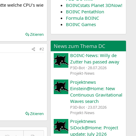
ätte welche CPU's wie
BOINCstats Planet 3DNow!
BOINC Pentathlon
Formula BOINC
BOINC Games
Zitieren
News zum Thema DC
#2
BOINC-News: Willy de
Zutter has passed away
P3D-Bot
28.07.2026
Projekt-News
Projektnews
Einstein@Home: New
Continuous Gravitational
Waves search
P3D-Bot
23.07.2026
Projekt-News
Zitieren
Projektnews
SiDock@Home: Project
update: July 2026