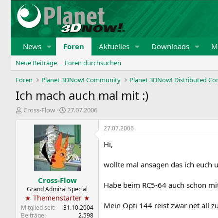
News
Foren
Aktuelles
Downloads
Mi
Neue Beiträge
Foren durchsuchen
Foren
Planet 3DNow! Community
Planet 3DNow! Distributed C
Ich mach auch mal mit :)
E
E
Cross-Flow
27.07.2006
r
r
s
s
27.07.2006
t
t
Hi,
e
e
l
l
l
l
wollte mal ansagen das ich euch 
e
t
Cross-Flow
r
a
Habe beim RC5-64 auch schon mi
m
Grand Admiral Special
★ Themenstarter ★
Mein Opti 144 reist zwar net all 
Mitglied seit
31.10.2004
Beiträge
2.598