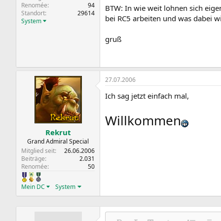
Renomée
94
BTW: In wie weit lohnen sich eige
Standort
29614
bei RC5 arbeiten und was dabei wic
System
gruß
27.07.2006
Ich sag jetzt einfach mal,
Willkommen
Rekrut
Grand Admiral Special
Mitglied seit
26.06.2006
Beiträge
2.031
Renomée
50
Mein DC
System