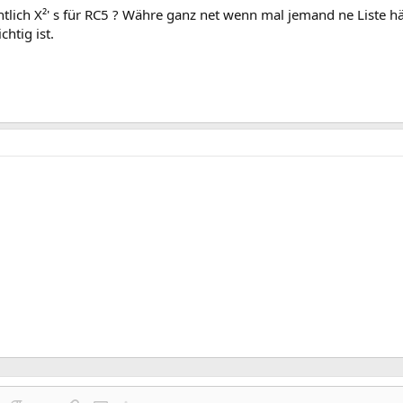
ntlich X²' s für RC5 ? Währe ganz net wenn mal jemand ne Liste h
htig ist.