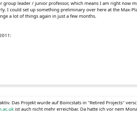
ior group leader / junior professor, which means I am right now m
ly. I could set up something preliminary over here at the Max-Pla
nge a lot of things again in just a few months.
2011:
ktiv. Das Projekt wurde auf Boincstats in "Retired Projects" vers
m.ac.uk
ist auch nicht mehr erreichbar. Da hatte ich vor nem Mon