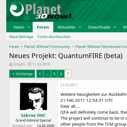
News
Foren
Aktuelles
Downloads
Mi
Neue Beiträge
Foren durchsuchen
Foren
Planet 3DNow! Community
Planet 3DNow! Distributed C
Neues Projekt: QuantumFIRE (beta)
E
E
Emploi
11.03.2010
r
r
Vorherige
1
…
5
6
7
s
s
t
t
e
e
21.02.2011
l
l
Weitere Neuigkeiten zur Rückkeh
l
l
e
t
21 Feb 2011 12:54:31 UTC
r
a
Dear all....
m
QFA will definitely come back, the
Sabroe SMC
The project will continue to be i
Grand Admiral Special
other people from the TCM group o
Mitglied seit
14.05.2008