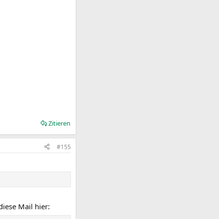
Zitieren
#155
iese Mail hier: