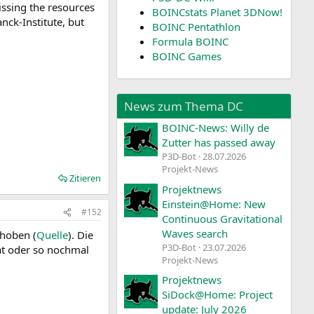
issing the resources
BOINCstats Planet 3DNow!
nck-Institute, but
BOINC Pentathlon
Formula BOINC
BOINC Games
News zum Thema DC
BOINC-News: Willy de
Zutter has passed away
P3D-Bot
28.07.2026
Projekt-News
Zitieren
Projektnews
Einstein@Home: New
#152
Continuous Gravitational
Waves search
choben (
Quelle
). Die
P3D-Bot
23.07.2026
at oder so nochmal
Projekt-News
Projektnews
SiDock@Home: Project
update: July 2026