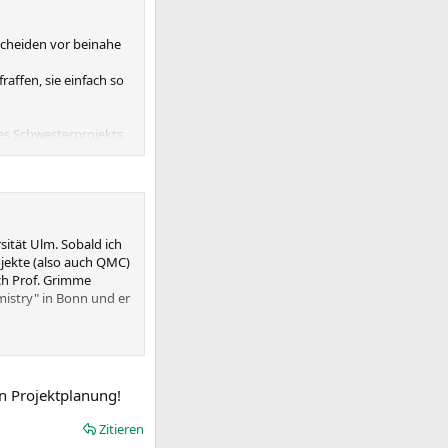
scheiden vor beinahe
affen, sie einfach so
des Schwesterprojekts
aber eine Antwort
sität Ulm. Sobald ich
jekte (also auch QMC)
ch Prof. Grimme
mistry" in Bonn und er
en Projektplanung!
Zitieren