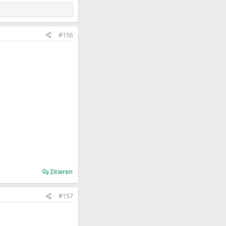
#156
Zitieren
#157