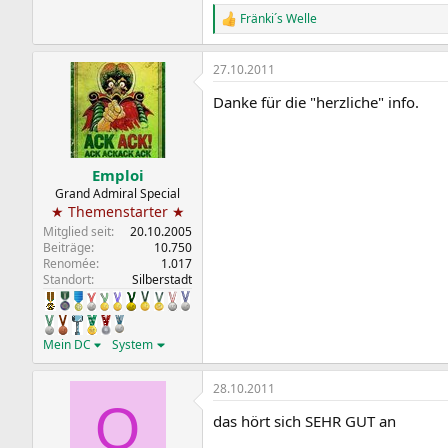
Fränki´s Welle
R
e
a
27.10.2011
k
t
Danke für die "herzliche" info.
i
o
n
e
n
Emploi
:
Grand Admiral Special
★ Themenstarter ★
Mitglied seit
20.10.2005
Beiträge
10.750
Renomée
1.017
Standort
Silberstadt
Mein DC
System
28.10.2011
O
das hört sich SEHR GUT an