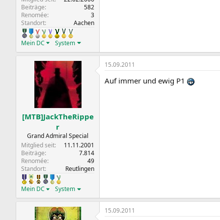
Beiträge
582
Renomée
3
Standort
Aachen
Mein DC
System
15.09.2011
Auf immer und ewig P1
[MTB]JackTheRippe
r
Grand Admiral Special
Mitglied seit
11.11.2001
Beiträge
7.814
Renomée
49
Standort
Reutlingen
Mein DC
System
15.09.2011