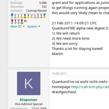
grant and for applications as jun
Beiträge
5.088
Renomée
742
to get things running again proper
Standort
Castrop-Rauxel
this would very likely mean to cha
21 Feb 2011 14:09:21 UTC
Mein DC
System
QuantumFIRE alpha new digest I/
1) We will return
2) We need more time
3) We are sorry
Thanks a lot for staying tuned!
Martin
15.09.2011
K
QuantumFire ist wohl nicht mehr a
Homepage
http://cah.tcm.phy.ca
draufgeschaut.
Kloputzer
Vice Admiral Special
Mitglied seit
22.02.2006