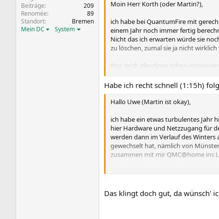
Moin Herr Korth (oder Martin?),
Beiträge
209
Renomée
89
Standort
Bremen
ich habe bei QuantumFire mit gerech
Mein DC
System
einem Jahr noch immer fertig berec
Nicht das ich erwarten würde sie noc
zu löschen, zumal sie ja nicht wirklic
Was mich allerdings schon interessie
QMC auch schon nachgefragt, und übe
steht noch aus.
Habe ich recht schnell (1:15h) f
(
http://qah.uni-muenster.de/forum_
Hallo Uwe (Martin ist okay),
Mit freundlichen Grüßen,
Uwe "Sänger" Herzke
ich habe ein etwas turbulentes Jahr h
hier Hardware und Netzzugang für d
werden dann im Verlauf des Winters a
gewechselt hat, nämlich von Münster 
zusammen mit mir QMC@home ins Lebe
Viele Grüße und vielen Dank für Ihre
Martin
Das klingt doch gut, da wünsch' i