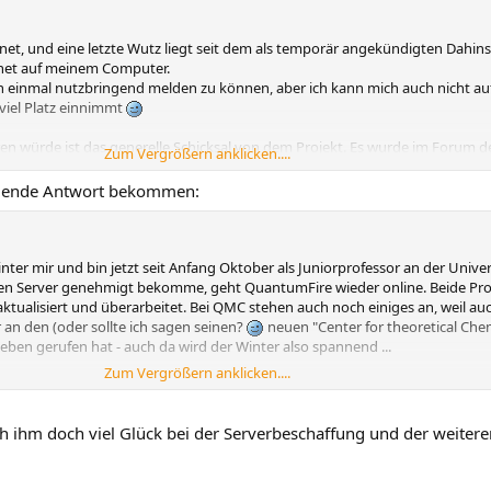
net, und eine letzte Wutz liegt seit dem als temporär angekündigten Dahin
hnet auf meinem Computer.
h einmal nutzbringend melden zu können, aber ich kann mich auch nicht aufr
h viel Platz einnimmt
ren würde ist das generelle Schicksal von dem Projekt. Es wurde im Forum 
Zum Vergrößern anklicken....
r den letzten Hinweis habe ich auch diese Emailadresse herausgefunden, 
olgende Antwort bekommen:
thread.php?id=1322
)
inter mir und bin jetzt seit Anfang Oktober als Juniorprofessor an der Univer
en Server genehmigt bekomme, geht QuantumFire wieder online. Beide Pro
ktualisiert und überarbeitet. Bei QMC stehen auch noch einiges an, weil au
an den (oder sollte ich sagen seinen?
neuen "Center for theoretical Che
n gerufen hat - auch da wird der Winter also spannend ...
Zum Vergrößern anklicken....
 Unterstützung!
ch ihm doch viel Glück bei der Serverbeschaffung und der weiter