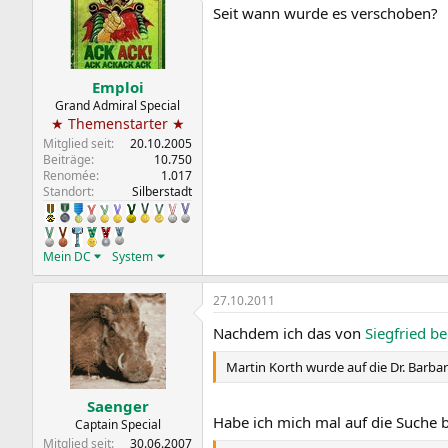
Seit wann wurde es verschoben?
Emploi
Grand Admiral Special
★ Themenstarter ★
Mitglied seit
20.10.2005
Beiträge
10.750
Renomée
1.017
Standort
Silberstadt
Mein DC
System
27.10.2011
Nachdem ich das von
Siegfried b
Martin Korth wurde auf die Dr. Barba
Saenger
Habe ich mich mal auf die Suche 
Captain Special
Mitglied seit
30.06.2007