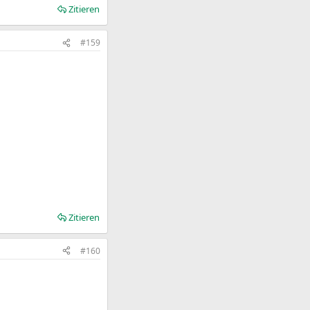
Zitieren
#159
Zitieren
#160