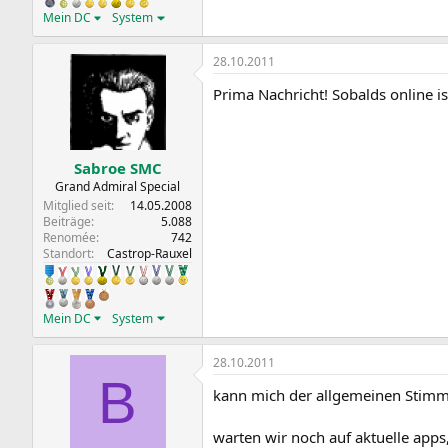
Mein DC
System
28.10.2011
Prima Nachricht! Sobalds online i
Sabroe SMC
Grand Admiral Special
Mitglied seit
14.05.2008
Beiträge
5.088
Renomée
742
Standort
Castrop-Rauxel
Mein DC
System
28.10.2011
B
kann mich der allgemeinen Stimm
warten wir noch auf aktuelle apps