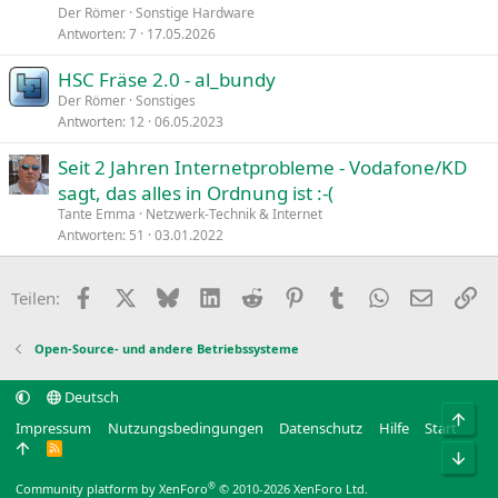
Der Römer
Sonstige Hardware
Antworten
7
17.05.2026
HSC Fräse 2.0 - al_bundy
Der Römer
Sonstiges
Antworten
12
06.05.2023
Seit 2 Jahren Internetprobleme - Vodafone/KD
sagt, das alles in Ordnung ist :-(
Tante Emma
Netzwerk-Technik & Internet
Antworten
51
03.01.2022
Facebook
X
Bluesky
LinkedIn
Reddit
Pinterest
Tumblr
WhatsApp
E-Mail
Li
Teilen:
Open-Source- und andere Betriebssysteme
Deutsch
Obe
Impressum
Nutzungsbedingungen
Datenschutz
Hilfe
Start
R
Unt
S
S
®
Community platform by XenForo
© 2010-2026 XenForo Ltd.