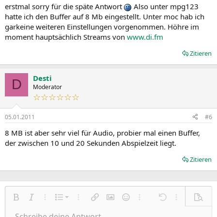
erstmal sorry für die späte Antwort
Also unter mpg123
hatte ich den Buffer auf 8 Mb eingestellt. Unter moc hab ich
garkeine weiteren Einstellungen vorgenommen. Höhre im
moment hauptsächlich Streams von
www.di.fm
Zitieren
Desti
D
Moderator
☆☆☆☆☆☆
05.01.2011
#6
8 MB ist aber sehr viel für Audio, probier mal einen Buffer,
der zwischen 10 und 20 Sekunden Abspielzeit liegt.
Zitieren
Nummerierte Liste
Fett
Kursiv
Weitere Einstellungen…
Liste
Weitere Einstellungen…
Link einfügen
Bild einfügen
Smileys
Weitere Einstellungen…
Rückgängig
Weitere Einst
Vorsch
Ungeordnete Liste
Schreibe deine Antwort....
Linksbündig