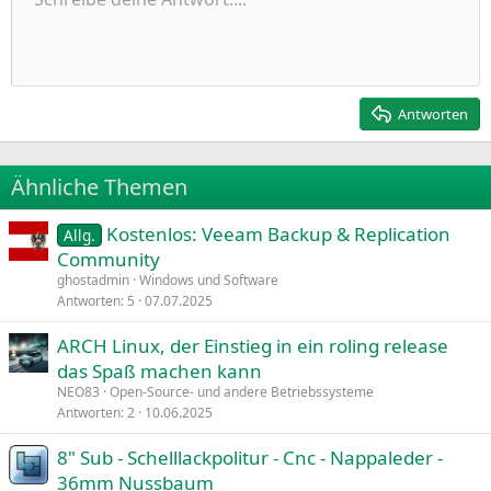
9
Normal
Entwurf speichern
Arial
Schriftgröße
Ausrichtung
Zitat
Wiederholen
Medien
BBCode umschalten
Textfarbe
Paragraph format
Tabelle einfügen
Formatierung entfernen
Schriftfamilie
Insert horizontal line
Entwürfe
Durchgestrichen
Spoiler
Unterstrichen
Code
Inline-Code
Inline-Spoiler
Einzug vergrößern
10
Entwurf löschen
Zentriert
Heading 1
Book Antiqua
Einzug verkleinern
12
Courier New
Rechtsbündig
Heading 2
15
Georgia
Justify text
Antworten
Heading 3
18
Tahoma
22
Times New Roman
Ähnliche Themen
26
Trebuchet MS
Kostenlos: Veeam Backup & Replication
Verdana
Allg.
Community
ghostadmin
Windows und Software
Antworten
5
07.07.2025
ARCH Linux, der Einstieg in ein roling release
das Spaß machen kann
NEO83
Open-Source- und andere Betriebssysteme
Antworten
2
10.06.2025
8" Sub - Schelllackpolitur - Cnc - Nappaleder -
36mm Nussbaum