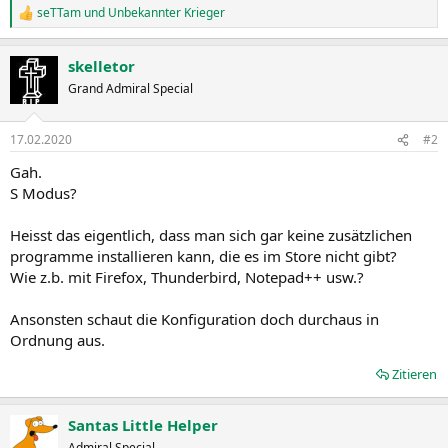
seTTam
und
Unbekannter Krieger
R
e
a
skelletor
k
t
Grand Admiral Special
i
o
n
17.02.2020
#2
e
n
Gah.
:
S Modus?
Heisst das eigentlich, dass man sich gar keine zusätzlichen
programme installieren kann, die es im Store nicht gibt?
Wie z.b. mit Firefox, Thunderbird, Notepad++ usw.?
Ansonsten schaut die Konfiguration doch durchaus in
Ordnung aus.
Zitieren
Santas Little Helper
Admiral Special