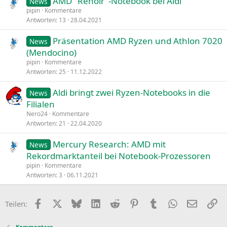
AMD "Renoir"-Notebook bei Aldi
News
pipin
Kommentare
Antworten
13
28.04.2021
Präsentation AMD Ryzen und Athlon 7020
News
(Mendocino)
pipin
Kommentare
Antworten
25
11.12.2022
Aldi bringt zwei Ryzen-Notebooks in die
News
Filialen
Nero24
Kommentare
Antworten
21
22.04.2020
Mercury Research: AMD mit
News
Rekordmarktanteil bei Notebook-Prozessoren
pipin
Kommentare
Antworten
3
06.11.2021
Facebook
X
Bluesky
LinkedIn
Reddit
Pinterest
Tumblr
WhatsApp
E-Mail
Li
Teilen:
Kommentare