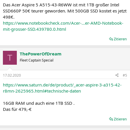
Das Acer Aspire 5 A515-43-R6WW ist mit 1TB großer Intel
SSD660P 50€ teurer geworden. Mit 500GB SSD kostet es jetzt
498€.
https://www.notebookcheck.com/Acer-...er-AMD-Notebook-
mit-grosser-SSD.439780.0.html
Zitieren
ThePowerOfDream
T
Fleet Captain Special
17.02.2020
#5
https://www.saturn.de/de/product/_acer-aspire-3-a315-42-
r8mn-2625965.html#technische-daten
16GB RAM und auch eine 1TB SSD .
Das für 479,-€
Zitieren