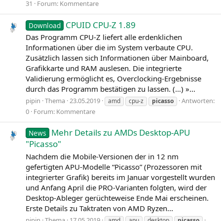
31
Forum:
Kommentare
CPUID CPU-Z 1.89
Download
Das Programm CPU‑Z liefert alle erdenklichen
Informationen über die im System verbaute CPU.
Zusätzlich lassen sich Informationen über Mainboard,
Grafikkarte und RAM auslesen. Die integrierte
Validierung ermöglicht es, Overclocking-Ergebnisse
durch das Programm bestätigen zu lassen. (…) »...
pipin
Thema
23.05.2019
Antworten:
amd
cpu-z
picasso
0
Forum:
Kommentare
Mehr Details zu AMDs Desktop-APU
News
"Picasso"
Nachdem die Mobile-Versionen der in 12 nm
gefertigten APU-Modelle “Picasso” (Prozessoren mit
integrierter Grafik) bereits im Januar vorgestellt wurden
und Anfang April die PRO-Varianten folgten, wird der
Desktop-Ableger gerüchteweise Ende Mai erscheinen.
Erste Details zu Taktraten von AMD Ryzen...
pipin
Thema
17.05.2019
amd
apu
desktop
picasso