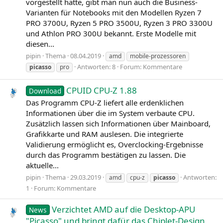
vorgestellt hatte, gibt man nun auch die Business-
Varianten für Notebooks mit den Modellen Ryzen 7
PRO 3700U, Ryzen 5 PRO 3500U, Ryzen 3 PRO 3300U
und Athlon PRO 300U bekannt. Erste Modelle mit
diesen...
pipin
Thema
08.04.2019
amd
mobile-prozessoren
Antworten: 8
Forum:
Kommentare
picasso
pro
CPUID CPU-Z 1.88
Download
Das Programm CPU‑Z liefert alle erdenklichen
Informationen über die im System verbaute CPU.
Zusätzlich lassen sich Informationen über Mainboard,
Grafikkarte und RAM auslesen. Die integrierte
Validierung ermöglicht es, Overclocking-Ergebnisse
durch das Programm bestätigen zu lassen. Die
aktuelle...
pipin
Thema
29.03.2019
Antworten:
amd
cpu-z
picasso
1
Forum:
Kommentare
Verzichtet AMD auf die Desktop-APU
News
"Picasso" und bringt dafür das Chiplet-Design