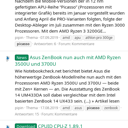
Nachdem die Mobile-Versionen der in 12 nm
gefertigten APU-Reihe “Picasso” (Prozessoren mit
integrierter Grafik) bereits im Januar vorgestellt wurden
und Anfang April die PRO-Varianten folgten, folgte der
Desktop-Ableger im Juli zusammen mit den Ryzen 3000
Prozessoren. Mit dem AMD Ryzen 3 3200GE...
pipin
Thema
07.09.2019
amd
apu
athlon pro 300ge
Antworten: 6
Forum:
Kommentare
picasso
Asus ZenBook nun auch mit AMD Ryzen
News
3500U und 3700U
Wie Notebookcheck.net berichtet bietet Asus die
höherwertige ZenBook-Modellreihe nun auch mit den
Prozessoren AMD Ryzen 3500U und 3700U — beide
mit Zen+ Kernen — an. Die Ausstattung des ZenBook
14 UM433DA soll dabei vergleichbar mit dem Intel
basierten ZenBook 14 UX433 sein. (…) » Artikel lesen
pipin
Thema
17.08.2019
amd
asus
picasso
zenbook
Antworten: 15
Forum:
Kommentare
CPUID CPU-Z 1.89.1
Download