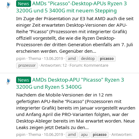
AMDs "Picasso"-Desktop-APUs Ryzen 3
News
3200G und 5 3400G mit neuem Stepping
Im Zuge der Präsentation zur E3 hat AMD auch die seit
einiger Zeit erwarteten Desktop-Versionen der APU-
Reihe “Picasso” (Prozessoren mit integrierter Grafik)
offiziell vorgestellt, die wie die Ryzen Desktop-
Prozessoren der dritten Generation ebenfalls am 7. Juli
erscheinen werden. Gegenüber den...
pipin
Thema
13.06.2019
amd
desktop
picasso
Antworten: 12
Forum:
Kommentare
prozessor
AMDs Desktop-APU "Picasso" Ryzen 3
News
3200G und Ryzen 5 3400G
Nachdem die Mobile-Versionen der in 12 nm
gefertigten APU-Reihe “Picasso” (Prozessoren mit
integrierter Grafik) bereits im Januar vorgestellt wurden
und Anfang April die PRO-Varianten folgten, war der
Desktop-Ableger bereits im Mai erwartet worden. Neue
Leaks zeigen jetzt Details zu den...
pipin
Thema
10.06.2019
Antworten:
amd
apu
picasso