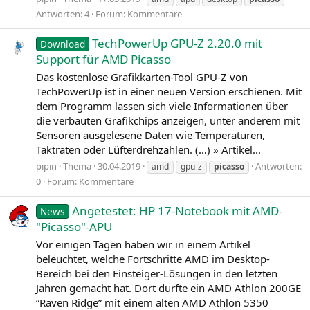
Antworten: 4
Forum:
Kommentare
TechPowerUp GPU-Z 2.20.0 mit
Download
Support für AMD Picasso
Das kostenlose Grafikkarten-Tool GPU‑Z von
TechPowerUp ist in einer neuen Version erschienen. Mit
dem Programm lassen sich viele Informationen über
die verbauten Grafikchips anzeigen, unter anderem mit
Sensoren ausgelesene Daten wie Temperaturen,
Taktraten oder Lüfterdrehzahlen. (…) » Artikel...
pipin
Thema
30.04.2019
Antworten:
amd
gpu-z
picasso
0
Forum:
Kommentare
Angetestet: HP 17-Notebook mit AMD-
News
"Picasso"-APU
Vor einigen Tagen haben wir in einem Artikel
beleuchtet, welche Fortschritte AMD im Desktop-
Bereich bei den Einsteiger-Lösungen in den letzten
Jahren gemacht hat. Dort durfte ein AMD Athlon 200GE
“Raven Ridge” mit einem alten AMD Athlon 5350