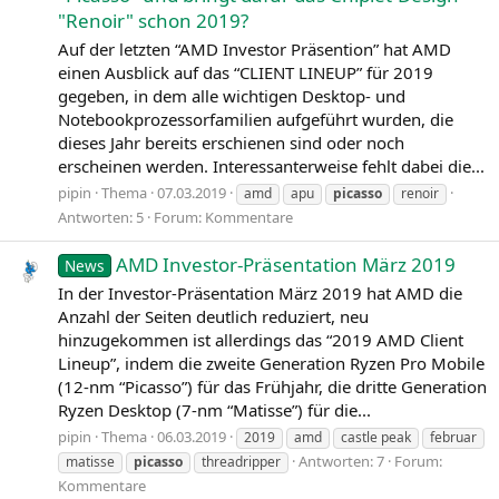
"Renoir" schon 2019?
Auf der letzten “AMD Investor Präsention” hat AMD
einen Ausblick auf das “CLIENT LINEUP” für 2019
gegeben, in dem alle wichtigen Desktop- und
Notebookprozessorfamilien aufgeführt wurden, die
dieses Jahr bereits erschienen sind oder noch
erscheinen werden. Interessanterweise fehlt dabei die...
pipin
Thema
07.03.2019
amd
apu
picasso
renoir
Antworten: 5
Forum:
Kommentare
AMD Investor-Präsentation März 2019
News
In der Investor-Präsentation März 2019 hat AMD die
Anzahl der Seiten deutlich reduziert, neu
hinzugekommen ist allerdings das “2019 AMD Client
Lineup”, indem die zweite Generation Ryzen Pro Mobile
(12-nm “Picasso”) für das Frühjahr, die dritte Generation
Ryzen Desktop (7‑nm “Matisse”) für die...
pipin
Thema
06.03.2019
2019
amd
castle peak
februar
Antworten: 7
Forum:
matisse
picasso
threadripper
Kommentare