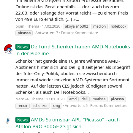
mit einem AMD Ryzen 5 3500U Prozessor verkaufen.
Online ist das Gerät ebenfalls — dort auch bis zum
22.03. oder solange der Vorrat reicht — zu einem Preis
von 499 Euro erhältlich. (…) »...
pipin
Thema
17.02.2020
akoya e15302
medion
notebook
Antworten: 7
Forum:
Kommentare
picasso
Dell und Schenker haben AMD-Notebooks
News
in der Pipeline
Schenker hat gerade eine 10 Jahre währende AMD-
Abstinenz hinter sich und Dell gilt seit jeher als Inbegriff
der Intel-Only-Politik, obgleich sie zwischendurch
immer mal wieder einzelne AMD-Systeme im Sortiment
hatten. Auf der letzten CES jedoch kündigten sowohl
Schenker, als auch Dell Notebooks...
Nero24
Thema
17.01.2020
amd
dell
matisse
picasso
Antworten: 5
Forum:
Kommentare
renoir
schenker
xmg
AMDs Stromspar-APU "Picasso" - auch
News
Athlon PRO 300GE zeigt sich