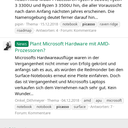
3 3300U und Ryzen 3 3500U hin, die aller Voraussicht
nach dann Anfang nächsten Jahres erscheinen. Die
Namensgebung deutet ferner darauf hin...
pipin
Thema
15.12.2018
notebook
picasso
raven ridge
Antworten: 4
Forum:
Kommentare
roadmap
Plant Microsoft Hardware mit AMD-
News
Prozessoren?
Microsofts Hardwareausflüge waren in der
Vergangenheit nicht immer von Erfolg gekrönt und
anfangs sah es aus, als würden die Redmonder bei den
Surface-Notebooks erneut eine Pleite einfahren. Doch
das ist Vergangenheit und Microsofts Laptops
verkaufen sich dem Vernehmen nach sehr gut. Kein
Wunder...
Onkel_Dithmeyer
Thema
04.12.2018
amd
apu
microsoft
Antworten: 7
notebook
notobook
picasso
surface
Forum:
Kommentare