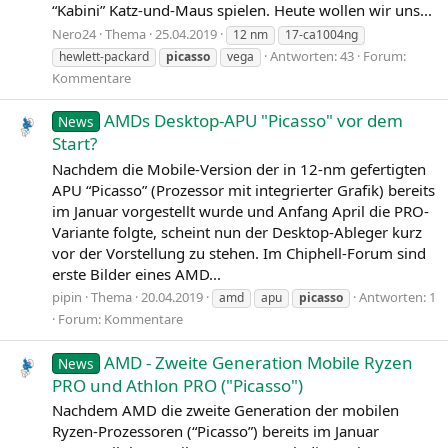
“Kabini” Katz-und-Maus spielen. Heute wollen wir uns...
Nero24
Thema
25.04.2019
12 nm
17-ca1004ng
Antworten: 43
Forum:
hewlett-packard
picasso
vega
Kommentare
AMDs Desktop-APU "Picasso" vor dem
News
Start?
Nachdem die Mobile-Version der in 12-nm gefertigten
APU “Picasso” (Prozessor mit integrierter Grafik) bereits
im Januar vorgestellt wurde und Anfang April die PRO-
Variante folgte, scheint nun der Desktop-Ableger kurz
vor der Vorstellung zu stehen. Im Chiphell-Forum sind
erste Bilder eines AMD...
pipin
Thema
20.04.2019
Antworten: 1
amd
apu
picasso
Forum:
Kommentare
AMD - Zweite Generation Mobile Ryzen
News
PRO und Athlon PRO ("Picasso")
Nachdem AMD die zweite Generation der mobilen
Ryzen-Prozessoren (“Picasso”) bereits im Januar