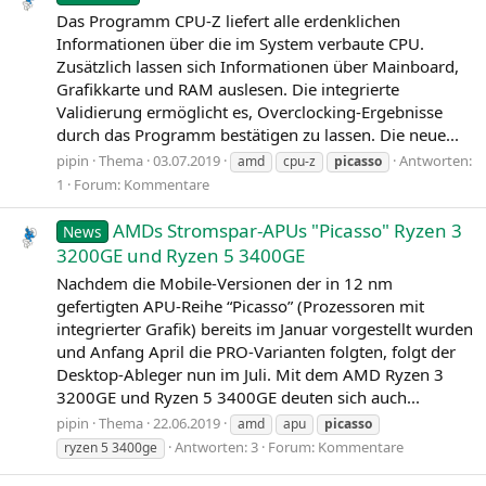
Das Programm CPU‑Z liefert alle erdenklichen
Informationen über die im System verbaute CPU.
Zusätzlich lassen sich Informationen über Mainboard,
Grafikkarte und RAM auslesen. Die integrierte
Validierung ermöglicht es, Overclocking-Ergebnisse
durch das Programm bestätigen zu lassen. Die neue...
pipin
Thema
03.07.2019
Antworten:
amd
cpu-z
picasso
1
Forum:
Kommentare
AMDs Stromspar-APUs "Picasso" Ryzen 3
News
3200GE und Ryzen 5 3400GE
Nachdem die Mobile-Versionen der in 12 nm
gefertigten APU-Reihe “Picasso” (Prozessoren mit
integrierter Grafik) bereits im Januar vorgestellt wurden
und Anfang April die PRO-Varianten folgten, folgt der
Desktop-Ableger nun im Juli. Mit dem AMD Ryzen 3
3200GE und Ryzen 5 3400GE deuten sich auch...
pipin
Thema
22.06.2019
amd
apu
picasso
Antworten: 3
Forum:
Kommentare
ryzen 5 3400ge