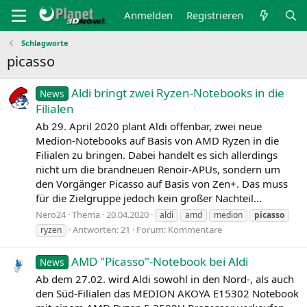
Anmelden
Registrieren
Schlagworte
picasso
Aldi bringt zwei Ryzen-Notebooks in die
News
Filialen
Ab 29. April 2020 plant Aldi offenbar, zwei neue
Medion-Notebooks auf Basis von AMD Ryzen in die
Filialen zu bringen. Dabei handelt es sich allerdings
nicht um die brandneuen Renoir-APUs, sondern um
den Vorgänger Picasso auf Basis von Zen+. Das muss
für die Zielgruppe jedoch kein großer Nachteil...
Nero24
Thema
20.04.2020
aldi
amd
medion
picasso
Antworten: 21
Forum:
Kommentare
ryzen
AMD "Picasso"-Notebook bei Aldi
News
Ab dem 27.02. wird Aldi sowohl in den Nord‑, als auch
den Süd-Filialen das MEDION AKOYA E15302 Notebook