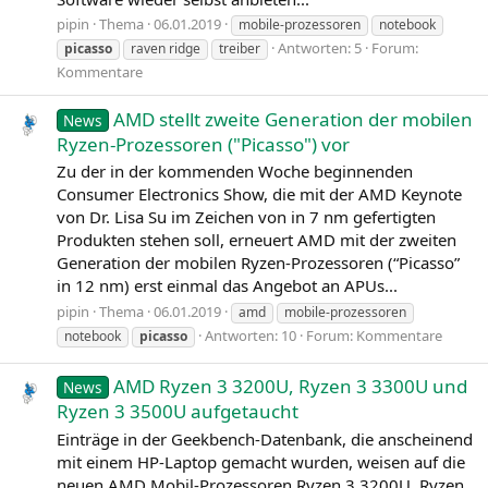
pipin
Thema
06.01.2019
mobile-prozessoren
notebook
Antworten: 5
Forum:
picasso
raven ridge
treiber
Kommentare
AMD stellt zweite Generation der mobilen
News
Ryzen-Prozessoren ("Picasso") vor
Zu der in der kommenden Woche beginnenden
Consumer Electronics Show, die mit der AMD Keynote
von Dr. Lisa Su im Zeichen von in 7 nm gefertigten
Produkten stehen soll, erneuert AMD mit der zweiten
Generation der mobilen Ryzen-Prozessoren (“Picasso”
in 12 nm) erst einmal das Angebot an APUs...
pipin
Thema
06.01.2019
amd
mobile-prozessoren
Antworten: 10
Forum:
Kommentare
notebook
picasso
AMD Ryzen 3 3200U, Ryzen 3 3300U und
News
Ryzen 3 3500U aufgetaucht
Einträge in der Geekbench-Datenbank, die anscheinend
mit einem HP-Laptop gemacht wurden, weisen auf die
neuen AMD Mobil-Prozessoren Ryzen 3 3200U, Ryzen