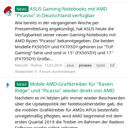
ASUS Gaming-Notebooks mit AMD
News
"Picasso" in Deutschland verfügbar
Wie bereits in der vergangenen Woche per
Pressemitteilung angekündigt, hat ASUS heute die
Verfügbarkeit seiner neuen Gaming-Notebooks mit
AMD Ryzen “Picasso” bekanntgegeben. Die beiden
Modelle FX505DY und FX705DY gehören zur “TUF
Gaming”-Serie und sind in 15″ (FX505DY) und 17″
(FX705DY) Größe...
Nero24
Thema
13.02.2019
asus
picasso
ryzen
tuf
Antworten: 5
Forum:
Kommentare
Mobile AMD-Grafiktreiber für "Raven
News
Ridge" und "Picasso" wieder direkt von AMD
Nachdem es im letzten Jahr immer wieder Beschwerden
über die Updatepolitik der Notebookhersteller gab, die
die mobilen Grafiktreiber für AMDs APUs bestenfalls
unregelmäßig pflegten, wird AMD beginnend mit dem
ersten Quartal 2019 die Treiber im Rahmen der Radeon
Software wieder selbst anbieten...