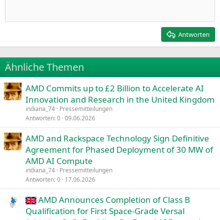
Heading 1
Einzug verkleinern
12
Courier New
Rechtsbündig
Heading 2
15
Georgia
Justify text
Antworten
Heading 3
18
Tahoma
22
Times New Roman
Ähnliche Themen
26
Trebuchet MS
AMD Commits up to £2 Billion to Accelerate AI
Verdana
Innovation and Research in the United Kingdom
indiana_74
Pressemitteilungen
Antworten
0
09.06.2026
AMD and Rackspace Technology Sign Definitive
Agreement for Phased Deployment of 30 MW of
AMD AI Compute
indiana_74
Pressemitteilungen
Antworten
0
17.06.2026
AMD Announces Completion of Class B
Qualification for First Space-Grade Versal