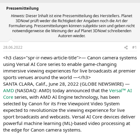
Pressemitteilung
Hinweis:
Dieser Inhalt ist eine Pressemitteilung des Herstellers. Planet
3DNow! prüft weder die Richtigkeit der Angaben noch die Art der
Formulierung. Pressemitteilungen können subjektiv sein und geben nicht
notwendigerweise die Meinung der auf Planet 3DNow! schreibenden
Autoren wieder.
28.06.2022
#1
<h3 class="spr-ir-news-article-title">— Canon camera systems
using Versal AI Core series to enable game-changing
immersive viewing experiences for live broadcasts at premier
sports venues around the world —</h3>
SANTA CLARA, Calif., June 28, 2022 (GLOBE NEWSWIRE) —
AMD
(NASDAQ: AMD) today announced that the
Versal™ AI
Core
series, with AMD AI Engine technology, has been
selected by Canon for its Free Viewpoint Video System
expected to revolutionize the viewing experience for live
sport broadcasts and webcasts. Versal AI Core devices deliver
powerful machine learning (ML)-based video processing at
the edge for Canon camera systems.​