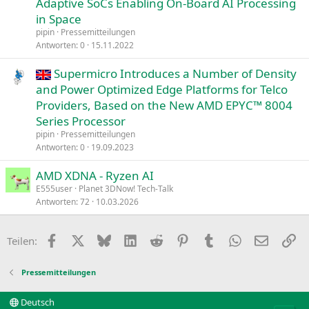
Adaptive SoCs Enabling On-Board AI Processing
in Space
pipin
Pressemitteilungen
Antworten
0
15.11.2022
Supermicro Introduces a Number of Density
and Power Optimized Edge Platforms for Telco
Providers, Based on the New AMD EPYC™ 8004
Series Processor
pipin
Pressemitteilungen
Antworten
0
19.09.2023
AMD XDNA - Ryzen AI
E555user
Planet 3DNow! Tech-Talk
Antworten
72
10.03.2026
Facebook
X
Bluesky
LinkedIn
Reddit
Pinterest
Tumblr
WhatsApp
E-Mail
Li
Teilen:
Pressemitteilungen
Deutsch