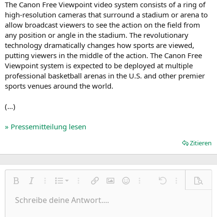
The Canon Free Viewpoint video system consists of a ring of
high-resolution cameras that surround a stadium or arena to
allow broadcast viewers to see the action on the field from
any position or angle in the stadium. The revolutionary
technology dramatically changes how sports are viewed,
putting viewers in the middle of the action. The Canon Free
Viewpoint system is expected to be deployed at multiple
professional basketball arenas in the U.S. and other premier
sports venues around the world.
(…)
» Pressemitteilung lesen
Zitieren
Nummerierte Liste
Fett
Kursiv
Weitere Einstellungen…
Liste
Weitere Einstellungen…
Link einfügen
Bild einfügen
Smileys
Weitere Einstellungen…
Rückgängig
Weitere Einst
Vorsch
Ungeordnete Liste
Schreibe deine Antwort....
Linksbündig
9
Normal
Entwurf speichern
Arial
Schriftgröße
Ausrichtung
Zitat
Wiederholen
Medien
BBCode umschalten
Textfarbe
Paragraph format
Tabelle einfügen
Formatierung entfernen
Schriftfamilie
Insert horizontal line
Entwürfe
Durchgestrichen
Spoiler
Unterstrichen
Code
Inline-Code
Inline-Spoiler
Einzug vergrößern
10
Entwurf löschen
Zentriert
Book Antiqua