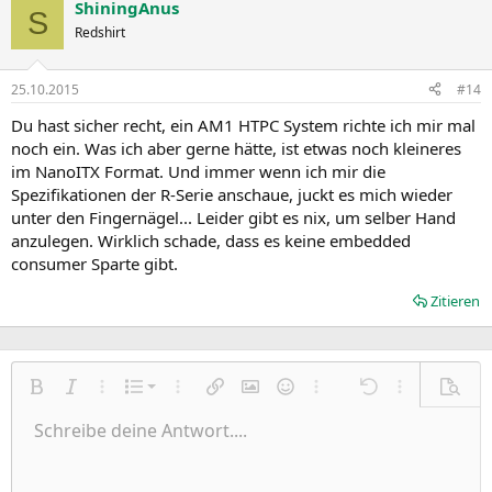
ShiningAnus
S
Redshirt
25.10.2015
#14
Du hast sicher recht, ein AM1 HTPC System richte ich mir mal
noch ein. Was ich aber gerne hätte, ist etwas noch kleineres
im NanoITX Format. Und immer wenn ich mir die
Spezifikationen der R-Serie anschaue, juckt es mich wieder
unter den Fingernägel... Leider gibt es nix, um selber Hand
anzulegen. Wirklich schade, dass es keine embedded
consumer Sparte gibt.
Zitieren
Nummerierte Liste
Fett
Kursiv
Weitere Einstellungen…
Liste
Weitere Einstellungen…
Link einfügen
Bild einfügen
Smileys
Weitere Einstellungen…
Rückgängig
Weitere Einst
Vorsch
Ungeordnete Liste
Schreibe deine Antwort....
Linksbündig
9
Normal
Entwurf speichern
Arial
Schriftgröße
Ausrichtung
Zitat
Wiederholen
Medien
BBCode umschalten
Textfarbe
Paragraph format
Tabelle einfügen
Formatierung entfernen
Schriftfamilie
Insert horizontal line
Entwürfe
Durchgestrichen
Spoiler
Unterstrichen
Code
Inline-Code
Inline-Spoiler
Einzug vergrößern
10
Entwurf löschen
Zentriert
Heading 1
Book Antiqua