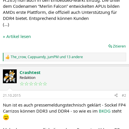
dem Codenamen “Merlin Falcon” entwickelten APUs bilden
AMDs erste Plattform, die offiziell auch Unterstützung für
DDR4 bietet. Entsprechend können Kunden
(…)
» Artikel lesen
Zitieren
The_crow
,
Cappuandy
,
jumPM
und 13 andere
R
e
a
Crashtest
k
t
Redaktion
i
☆☆☆☆☆☆
o
n
21.10.2015
#2
e
n
Nun ist es auch pressemeldungstechnisch geklärt - Sockel FP4
:
Carrizos können DDR3 und DDR4 - so wie es im
BKDG
steht