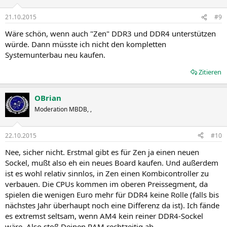
21.10.2015
#9
Wäre schön, wenn auch "Zen" DDR3 und DDR4 unterstützen
würde. Dann müsste ich nicht den kompletten
Systemunterbau neu kaufen.
Zitieren
OBrian
Moderation MBDB, ,
22.10.2015
#10
Nee, sicher nicht. Erstmal gibt es für Zen ja einen neuen
Sockel, mußt also eh ein neues Board kaufen. Und außerdem
ist es wohl relativ sinnlos, in Zen einen Kombicontroller zu
verbauen. Die CPUs kommen im oberen Preissegment, da
spielen die wenigen Euro mehr für DDR4 keine Rolle (falls bis
nächstes Jahr überhaupt noch eine Differenz da ist). Ich fände
es extremst seltsam, wenn AM4 kein reiner DDR4-Sockel
wäre. Also stoß Deinen RAM rechtzeitig ab.