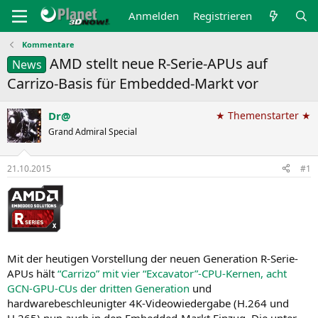
Anmelden
Registrieren
Kommentare
AMD stellt neue R-Serie-APUs auf
News
Carrizo-Basis für Embedded-Markt vor
Dr@
★ Themenstarter ★
Grand Admiral Special
21.10.2015
#1
Mit der heutigen Vorstellung der neuen Generation R‑Serie-
APUs hält
“Carrizo” mit vier “Excavator”-CPU-Kernen, acht
GCN-GPU-CUs der dritten Generation
und
hardwarebeschleunigter 4K-Videowiedergabe (H.264 und
H.265) nun auch in den Embedded-Markt Einzug. Die unter