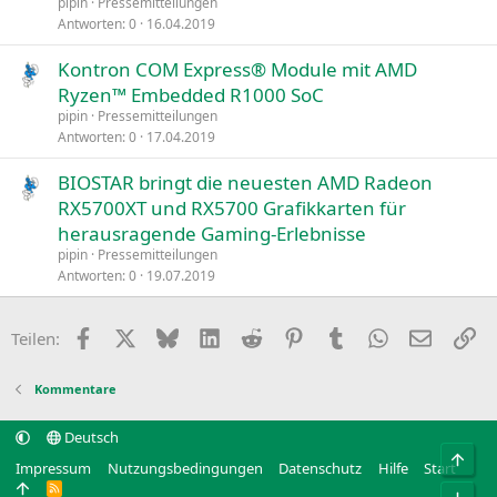
pipin
Pressemitteilungen
Antworten
0
16.04.2019
Kontron COM Express® Module mit AMD
Ryzen™ Embedded R1000 SoC
pipin
Pressemitteilungen
Antworten
0
17.04.2019
BIOSTAR bringt die neuesten AMD Radeon
RX5700XT und RX5700 Grafikkarten für
herausragende Gaming-Erlebnisse
pipin
Pressemitteilungen
Antworten
0
19.07.2019
Facebook
X
Bluesky
LinkedIn
Reddit
Pinterest
Tumblr
WhatsApp
E-Mail
Li
Teilen:
Kommentare
Deutsch
Obe
Impressum
Nutzungsbedingungen
Datenschutz
Hilfe
Start
R