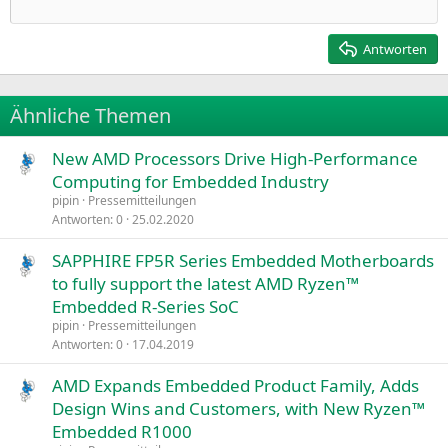
Einzug verkleinern
12
Courier New
Rechtsbündig
Heading 2
15
Georgia
Justify text
Antworten
Heading 3
18
Tahoma
22
Times New Roman
Ähnliche Themen
26
Trebuchet MS
New AMD Processors Drive High-Performance
Verdana
Computing for Embedded Industry
pipin
Pressemitteilungen
Antworten
0
25.02.2020
SAPPHIRE FP5R Series Embedded Motherboards
to fully support the latest AMD Ryzen™
Embedded R-Series SoC
pipin
Pressemitteilungen
Antworten
0
17.04.2019
AMD Expands Embedded Product Family, Adds
Design Wins and Customers, with New Ryzen™
Embedded R1000