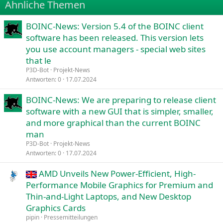
Ähnliche Themen
26
Trebuchet MS
BOINC-News: Version 5.4 of the BOINC client
Verdana
software has been released. This version lets
you use account managers - special web sites
that le
P3D-Bot
Projekt-News
Antworten
0
17.07.2024
BOINC-News: We are preparing to release client
software with a new GUI that is simpler, smaller,
and more graphical than the current BOINC
man
P3D-Bot
Projekt-News
Antworten
0
17.07.2024
AMD Unveils New Power-Efficient, High-
Performance Mobile Graphics for Premium and
Thin-and-Light Laptops, and New Desktop
Graphics Cards
pipin
Pressemitteilungen