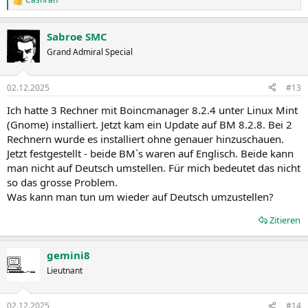
R
e
a
Sabroe SMC
k
t
Grand Admiral Special
i
o
n
02.12.2025
#13
e
n
Ich hatte 3 Rechner mit Boincmanager 8.2.4 unter Linux Mint
:
(Gnome) installiert. Jetzt kam ein Update auf BM 8.2.8. Bei 2
Rechnern wurde es installiert ohne genauer hinzuschauen.
Jetzt festgestellt - beide BM`s waren auf Englisch. Beide kann
man nicht auf Deutsch umstellen. Für mich bedeutet das nicht
so das grosse Problem.
Was kann man tun um wieder auf Deutsch umzustellen?
Zitieren
gemini8
Lieutnant
02.12.2025
#14