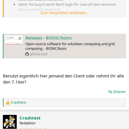
client: fix bug in work fetch logic for case of zero resource
share and zero work buf.
Zum Vergrößern anklicken....
Releases · BOINC/boinc
Open-source software for volunteer computing and grid
computing. - BOINC/boinc
github.com
Benutzt eigentlich hier jemand den Client oder nehmt ihr alle
den 7.16er?
Zitieren
Crashtest
R
e
a
Crashtest
k
t
Redaktion
i
☆☆☆☆☆☆