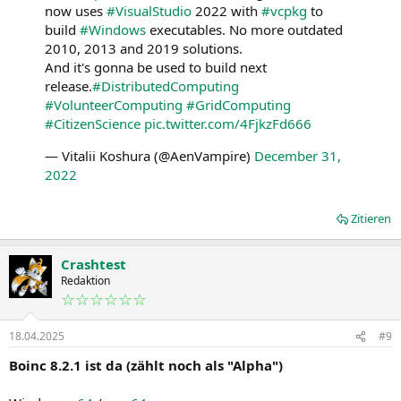
now uses
#VisualStudio
2022 with
#vcpkg
to
build
#Windows
executables. No more outdated
2010, 2013 and 2019 solutions.
And it's gonna be used to build next
release.
#DistributedComputing
#VolunteerComputing
#GridComputing
#CitizenScience
pic.twitter.com/4FjkzFd666
— Vitalii Koshura (@AenVampire)
December 31,
2022
Zitieren
Crashtest
Redaktion
☆☆☆☆☆☆
18.04.2025
#9
Boinc 8.2.1 ist da (zählt noch als "Alpha")