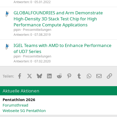
Antworten
0
05.01.2022
GLOBALFOUNDRIES and Arm Demonstrate
High-Density 3D Stack Test Chip for High
Performance Compute Applications
pipin
Pressemitteilungen
Antworten
0
07.08.2019
IGEL Teams with AMD to Enhance Performance
of UD7 Series
pipin
Pressemitteilungen
Antworten
0
07.02.2020
Facebook
X
Bluesky
LinkedIn
Reddit
Pinterest
Tumblr
WhatsApp
E-Mail
Li
Teilen:
Aktuelle Aktionen
Pentathlon 2026
Forumsthread
Webseite SG Pentathlon