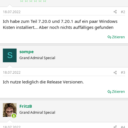
o
n
18.07.2022
#2
e
n
Ich habe zum Teil 7.20.0 und 7.20.1 auf ein paar Windows
:
Kisten installiert... Aber noch nichts auffälliges gefunden
Zitieren
sompe
S
Grand Admiral Special
18.07.2022
#3
Ich nutze lediglich die Release Versionen.
Zitieren
FritzB
Grand Admiral Special
18.07.2022
#4