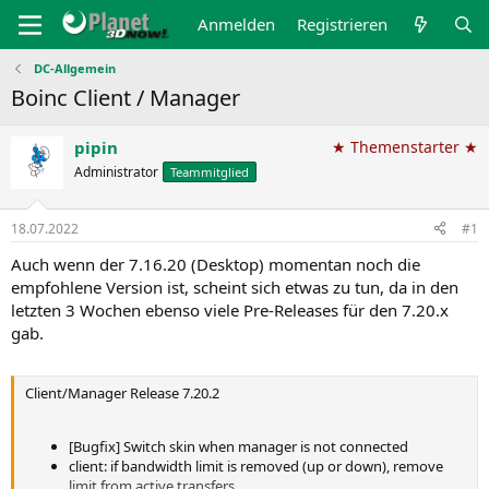
Anmelden
Registrieren
DC-Allgemein
Boinc Client / Manager
pipin
★ Themenstarter ★
Administrator
Teammitglied
18.07.2022
#1
Auch wenn der 7.16.20 (Desktop) momentan noch die
empfohlene Version ist, scheint sich etwas zu tun, da in den
letzten 3 Wochen ebenso viele Pre-Releases für den 7.20.x
gab.
Client/Manager Release 7.20.2
[Bugfix] Switch skin when manager is not connected
client: if bandwidth limit is removed (up or down), remove
limit from active transfers.