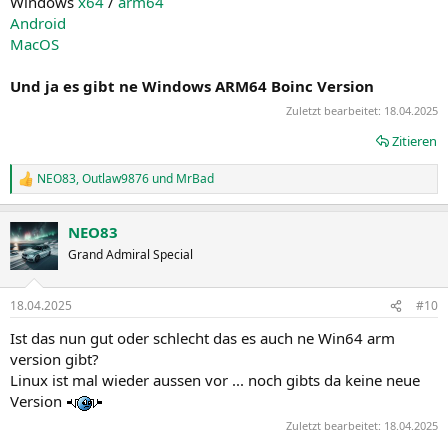
Windows
x64
/
arm64
Android
MacOS
Und ja es gibt ne Windows ARM64 Boinc Version
Zuletzt bearbeitet:
18.04.2025
Zitieren
NEO83
,
Outlaw9876
und
MrBad
R
e
a
NEO83
k
t
Grand Admiral Special
i
o
n
18.04.2025
#10
e
n
Ist das nun gut oder schlecht das es auch ne Win64 arm
:
version gibt?
Linux ist mal wieder aussen vor ... noch gibts da keine neue
Version
Zuletzt bearbeitet:
18.04.2025