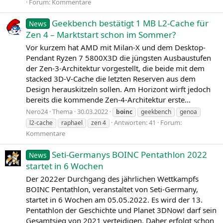
Forum:
Kommentare
Geekbench bestätigt 1 MB L2-Cache für
News
Zen 4 – Marktstart schon im Sommer?
Vor kurzem hat AMD mit Milan‑X und dem Desktop-
Pendant Ryzen 7 5800X3D die jüngsten Ausbaustufen
der Zen-3-Architektur vorgestellt, die beide mit dem
stacked 3D-V-Cache die letzten Reserven aus dem
Design herauskitzeln sollen. Am Horizont wirft jedoch
bereits die kommende Zen-4-Architektur erste...
Nero24
Thema
30.03.2022
boinc
geekbench
genoa
Antworten: 41
Forum:
l2-cache
raphael
zen 4
Kommentare
Seti-Germanys BOINC Pentathlon 2022
News
startet in 6 Wochen
Der 2022er Durchgang des jährlichen Wettkampfs
BOINC Pentathlon, veranstaltet von Seti-Germany,
startet in 6 Wochen am 05.05.2022. Es wird der 13.
Pentathlon der Geschichte und Planet 3DNow! darf sein
Gesamtsieg von 2021 verteidigen. Daher erfolgt schon