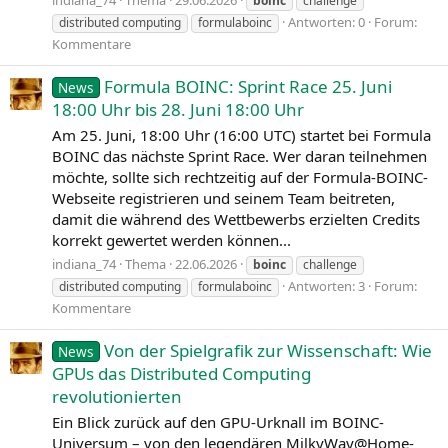
indiana_74
Thema
29.06.2026
boinc
challenge
Antworten: 0
Forum:
distributed computing
formulaboinc
Kommentare
Formula BOINC: Sprint Race 25. Juni
News
18:00 Uhr bis 28. Juni 18:00 Uhr
Am 25. Juni, 18:00 Uhr (16:00 UTC) startet bei Formula
BOINC das nächste Sprint Race. Wer daran teilnehmen
möchte, sollte sich rechtzeitig auf der Formula-BOINC-
Webseite registrieren und seinem Team beitreten,
damit die während des Wettbewerbs erzielten Credits
korrekt gewertet werden können...
indiana_74
Thema
22.06.2026
boinc
challenge
Antworten: 3
Forum:
distributed computing
formulaboinc
Kommentare
Von der Spielgrafik zur Wissenschaft: Wie
News
GPUs das Distributed Computing
revolutionierten
Ein Blick zurück auf den GPU-Urknall im BOINC-
Universum – von den legendären MilkyWay@Home-