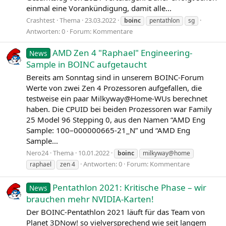
einmal eine Vorankündigung, damit alle...
Crashtest
Thema
23.03.2022
boinc
pentathlon
sg
Antworten: 0
Forum:
Kommentare
AMD Zen 4 "Raphael" Engineering-
News
Sample in BOINC aufgetaucht
Bereits am Sonntag sind in unserem BOINC-Forum
Werte von zwei Zen 4 Prozessoren aufgefallen, die
testweise ein paar Milkyway@Home-WUs berechnet
haben. Die CPUID bei beiden Prozessoren war Family
25 Model 96 Stepping 0, aus den Namen “AMD Eng
Sample: 100–000000665-21_N” und “AMD Eng
Sample...
Nero24
Thema
10.01.2022
boinc
milkyway@home
Antworten: 0
Forum:
Kommentare
raphael
zen 4
Pentathlon 2021: Kritische Phase – wir
News
brauchen mehr NVIDIA-Karten!
Der BOINC-Pentathlon 2021 läuft für das Team von
Planet 3DNow! so vielversprechend wie seit langem