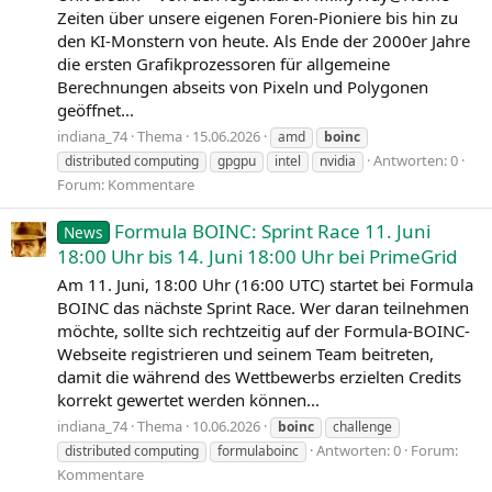
Zeiten über unsere eigenen Foren-Pioniere bis hin zu
den KI-Monstern von heute. Als Ende der 2000er Jahre
die ersten Grafikprozessoren für allgemeine
Berechnungen abseits von Pixeln und Polygonen
geöffnet...
indiana_74
Thema
15.06.2026
amd
boinc
Antworten: 0
distributed computing
gpgpu
intel
nvidia
Forum:
Kommentare
Formula BOINC: Sprint Race 11. Juni
News
18:00 Uhr bis 14. Juni 18:00 Uhr bei PrimeGrid
Am 11. Juni, 18:00 Uhr (16:00 UTC) startet bei Formula
BOINC das nächste Sprint Race. Wer daran teilnehmen
möchte, sollte sich rechtzeitig auf der Formula-BOINC-
Webseite registrieren und seinem Team beitreten,
damit die während des Wettbewerbs erzielten Credits
korrekt gewertet werden können...
indiana_74
Thema
10.06.2026
boinc
challenge
Antworten: 0
Forum:
distributed computing
formulaboinc
Kommentare