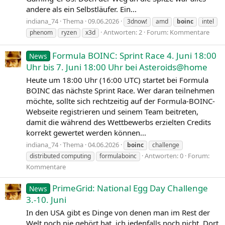
andere als ein Selbstläufer. Ein...
indiana_74
Thema
09.06.2026
3dnow!
amd
boinc
intel
Antworten: 2
Forum:
Kommentare
phenom
ryzen
x3d
Formula BOINC: Sprint Race 4. Juni 18:00
News
Uhr bis 7. Juni 18:00 Uhr bei Asteroids@home
Heute um 18:00 Uhr (16:00 UTC) startet bei Formula
BOINC das nächste Sprint Race. Wer daran teilnehmen
möchte, sollte sich rechtzeitig auf der Formula-BOINC-
Webseite registrieren und seinem Team beitreten,
damit die während des Wettbewerbs erzielten Credits
korrekt gewertet werden können...
indiana_74
Thema
04.06.2026
boinc
challenge
Antworten: 0
Forum:
distributed computing
formulaboinc
Kommentare
PrimeGrid: National Egg Day Challenge
News
3.-10. Juni
In den USA gibt es Dinge von denen man im Rest der
Welt noch nie gehört hat, ich jedenfalls noch nicht. Dort