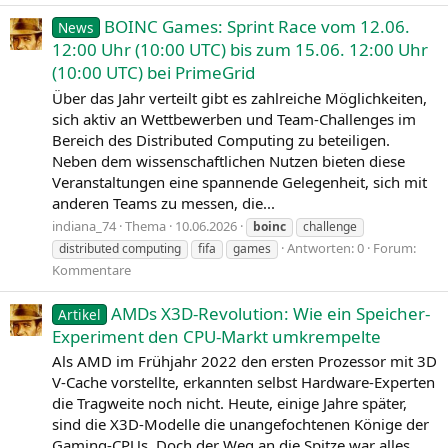
BOINC Games: Sprint Race vom 12.06.
News
12:00 Uhr (10:00 UTC) bis zum 15.06. 12:00 Uhr
(10:00 UTC) bei PrimeGrid
Über das Jahr verteilt gibt es zahlreiche Möglichkeiten,
sich aktiv an Wettbewerben und Team-Challenges im
Bereich des Distributed Computing zu beteiligen.
Neben dem wissenschaftlichen Nutzen bieten diese
Veranstaltungen eine spannende Gelegenheit, sich mit
anderen Teams zu messen, die...
indiana_74
Thema
10.06.2026
boinc
challenge
Antworten: 0
Forum:
distributed computing
fifa
games
Kommentare
AMDs X3D-Revolution: Wie ein Speicher-
Artikel
Experiment den CPU-Markt umkrempelte
Als AMD im Frühjahr 2022 den ersten Prozessor mit 3D
V-Cache vorstellte, erkannten selbst Hardware-Experten
die Tragweite noch nicht. Heute, einige Jahre später,
sind die X3D-Modelle die unangefochtenen Könige der
Gaming-CPUs. Doch der Weg an die Spitze war alles