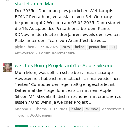
startet am 5. Mai
Der 2025er Durchgang des jährlichen Wettkampfs
BOINC Pentathlon, veranstaltet von Seti-Germany,
beginnt in gut 2 Wochen am 05.05.2025. Dann startet
die 16. Ausgabe des Pentathlons, bei dem Planet
3DNow! in den letzten drei Jahren jeweils den zweiten
Platz hinter dem Team von AnandTech belegt...
pipin
Thema
22.04.2025
2025
boinc
pentathlon
sg
Antworten: 5
Forum:
Kommentare
welches Boing Projekt auf/für Apple Silikone
Moin Moin, was soll ich schreiben ... nach laaanger
Abwesenheit habe ich nun tatsächlich mal wieder nen
"festen" Computer der regelmäßig eingeschaltet ist.
Daher mal die Frage, lohnt es sich mit nem Apple
Silicon M1 Max als Bildschirmschoner mit crunchen zu
lassen ? Und wenn ja welches Projekt...
AndreaHH
Thema
13.09.2023
Antworten: 3
boinc
m1max
Forum:
DC-Allgemein