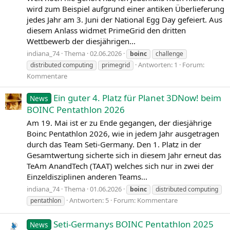
wird zum Beispiel aufgrund einer antiken Überlieferung
jedes Jahr am 3. Juni der National Egg Day gefeiert. Aus
diesem Anlass widmet PrimeGrid den dritten
Wettbewerb der diesjährigen...
indiana_74
Thema
02.06.2026
boinc
challenge
Antworten: 1
Forum:
distributed computing
primegrid
Kommentare
Ein guter 4. Platz für Planet 3DNow! beim
News
BOINC Pentathlon 2026
Am 19. Mai ist er zu Ende gegangen, der diesjährige
Boinc Pentathlon 2026, wie in jedem Jahr ausgetragen
durch das Team Seti-Germany. Den 1. Platz in der
Gesamtwertung sicherte sich in diesem Jahr erneut das
TeAm AnandTech (TAAT) welches sich nur in zwei der
Einzeldisziplinen anderen Teams...
indiana_74
Thema
01.06.2026
boinc
distributed computing
Antworten: 5
Forum:
Kommentare
pentathlon
Seti-Germanys BOINC Pentathlon 2025
News