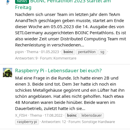
BOINC Pentathlon 2023 startet am
News
Freitag
Nachdem sich unser Team im letzten Jahr dem TeAm
AnandTech geschlagen geben musste, startet am Ende
dieser Woche am 05.05.2023 die 14. Ausgabe des von
SETI.Germany ausgerichteten BOINC Pentathlons. Es ist
also wieder Zeit unser Distributed Computing Team mit
Rechenleistung in verschiedenen...
pipin
Thema
01.05.2023
boinc
pentathlon
sg
Antworten: 9
Forum:
Kommentare
Raspberry Pi - Lebensdauer bei euch?
Mal eine Frage in die Runde. Ich hatte einen 2B und
einen 3. Beide sind tot. Dem 3er hatte ich noch ein
schickes Metallgehäuse gegönnt und ein Lüfter hat ihn
schön angeblasen. Hat alles nicht geholfen. Nach etwa
48 Monaten waren beide hinüber. Beide waren im
Dauerbetrieb, zuletzt hatte ich sie...
X_FISH
Thema
17.08.2022
boinc
lebensdauer
Antworten: 12
Forum:
Sonstige Hardware
raspberry pi