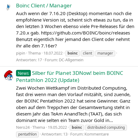
Boinc Client / Manager
Auch wenn der 7.16.20 (Desktop) momentan noch die
empfohlene Version ist, scheint sich etwas zu tun, da in
den letzten 3 Wochen ebenso viele Pre-Releases für den
7.20.x gab. https://github.com/BOINC/boinc/releases
Benutzt eigentlich hier jemand den Client oder nehmt
ihr alle den 7.16er?
pipin
Thema
18.07.2022
boinc
client
manager
Antworten: 17
Forum:
DC-Allgemein
Silber für Planet 3DNow! beim BOINC
News
Pentathlon 2022 (Update)
Zwei Wochen Wettkampf im Distributed Computing,
fast drei wenn man den Vorlauf mitzählt, sind zuende,
der BOINC Pentathlon 2022 hat seine Gewinner. Ganz
oben auf dem Treppchen der Gesamtwertung steht in
diesem Jahr das TeAm AnandTech (TAAT), das sich
dominant wie selten ein Team zuvor Gold in...
Nero24
Thema
19.05.2022
boinc
distributed computing
Antworten: 13
Forum:
Kommentare
pentathlon