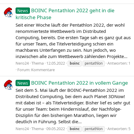
BOINC Pentathlon 2022 geht in die
News
kritische Phase
Seit einer Woche läuft der Pentathlon 2022, der wohl
renommierteste Wettbewerb im Distributed
Computing, bereits. Die ersten Tage sah es ganz gut aus
für unser Team, die Titelverteidigung schien ein
machbares Unterfangen zu sein. Nun jedoch, wo
inzwischen alle zum Wettbewerb zählenden Projekte...
Nero24
Thema
12.05.2022
Antworten: 1
boinc
pentathlon
Forum:
Kommentare
BOINC Pentathlon 2022 in vollem Gange
News
Seit dem 5. Mai läuft der BOINC-Pentathlon 2022 im
Distributed Computing, bei dem auch Planet 3DNow!
mit dabei ist – als Titelverteidiger. Bisher lief es sehr gut
für unser Team: beim Hindernislauf, der Nachfolge-
Disziplin für den bisherigen Marathon, liegen wir
deutlich in Führung. Selbst die...
Nero24
Thema
09.05.2022
Antworten: 5
boinc
pentathlon