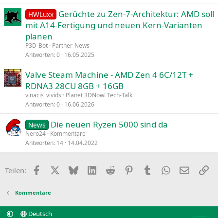
Gerüchte zu Zen-7-Architektur: AMD soll
HWLuxx
mit A14-Fertigung und neuen Kern-Varianten
planen
P3D-Bot
Partner-News
Antworten
0
16.05.2025
Valve Steam Machine - AMD Zen 4 6C/12T +
RDNA3 28CU 8GB + 16GB
vinacis_vivids
Planet 3DNow! Tech-Talk
Antworten
0
16.06.2026
Die neuen Ryzen 5000 sind da
News
Nero24
Kommentare
Antworten
14
14.04.2022
Facebook
X
Bluesky
LinkedIn
Reddit
Pinterest
Tumblr
WhatsApp
E-Mail
Li
Teilen:
Kommentare
Deutsch