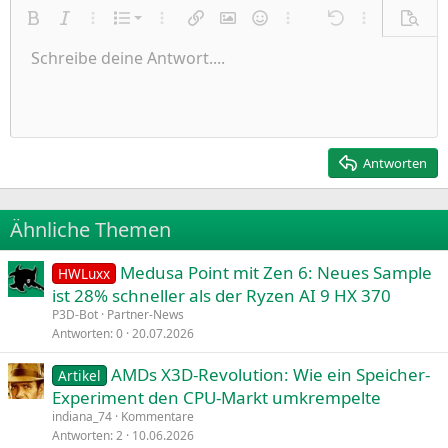
Nummerierte Liste
Fett
Kursiv
Weitere Einstellungen…
Liste
Weitere Einstellungen…
Link einfügen
Bild einfügen
Smileys
Weitere Einstellungen…
Rückgängig
Weitere Einst
Vorsch
Ungeordnete Liste
Schreibe deine Antwort....
Linksbündig
9
Normal
Entwurf speichern
Arial
Schriftgröße
Ausrichtung
Zitat
Wiederholen
Medien
BBCode umschalten
Textfarbe
Paragraph format
Tabelle einfügen
Formatierung entfernen
Schriftfamilie
Insert horizontal line
Entwürfe
Durchgestrichen
Spoiler
Unterstrichen
Code
Inline-Code
Inline-Spoiler
Einzug vergrößern
10
Entwurf löschen
Zentriert
Heading 1
Book Antiqua
Einzug verkleinern
12
Courier New
Rechtsbündig
Heading 2
15
Georgia
Justify text
Antworten
Heading 3
18
Tahoma
22
Times New Roman
Ähnliche Themen
26
Trebuchet MS
Medusa Point mit Zen 6: Neues Sample
Verdana
HWLuxx
ist 28% schneller als der Ryzen AI 9 HX 370
P3D-Bot
Partner-News
Antworten
0
20.07.2026
AMDs X3D-Revolution: Wie ein Speicher-
Artikel
Experiment den CPU-Markt umkrempelte
indiana_74
Kommentare
Antworten
2
10.06.2026