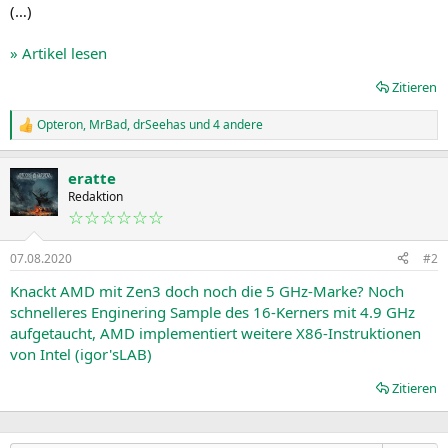
(…)
» Artikel lesen
Zitieren
Opteron
,
MrBad
,
drSeehas
und 4 andere
R
e
a
eratte
k
t
Redaktion
i
☆☆☆☆☆☆
o
n
07.08.2020
#2
e
n
Knackt AMD mit Zen3 doch noch die 5 GHz-Marke? Noch
:
schnelleres Enginering Sample des 16-Kerners mit 4.9 GHz
aufgetaucht, AMD implementiert weitere X86-Instruktionen
von Intel (igor'sLAB)
Zitieren