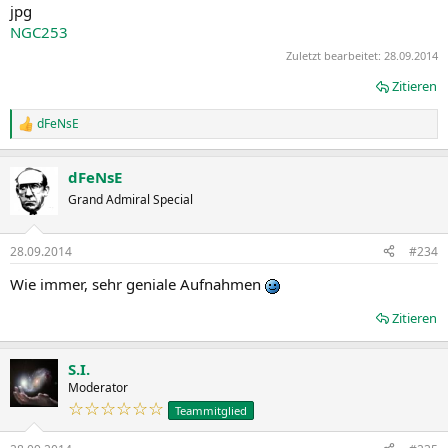
NGC253
Zuletzt bearbeitet:
28.09.2014
Zitieren
dFeNsE
R
e
a
dFeNsE
k
t
Grand Admiral Special
i
o
n
28.09.2014
#234
e
n
Wie immer, sehr geniale Aufnahmen
:
Zitieren
S.I.
Moderator
☆☆☆☆☆☆
Teammitglied