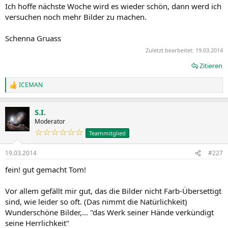
Ich hoffe nächste Woche wird es wieder schön, dann werd ich
versuchen noch mehr Bilder zu machen.
Schenna Gruass
Zuletzt bearbeitet:
19.03.2014
Zitieren
ICEMAN
R
e
a
S.I.
k
t
Moderator
i
☆☆☆☆☆☆
Teammitglied
o
n
19.03.2014
#227
e
n
fein! gut gemacht Tom!
:
Vor allem gefällt mir gut, das die Bilder nicht Farb-Übersettigt
sind, wie leider so oft. (Das nimmt die Natürlichkeit)
Wunderschöne Bilder,... "das Werk seiner Hände verkündigt
seine Herrlichkeit"