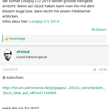
der Komet Lovejoy C/2 2014 seinen grösste Helligkeit
erreicht. Wenn wir Glück haben kann man ihn mit dem
blosem Auge bzw. dann leicht mit einem Feldstecher
erblicken.
Infos dazu hier:
Lovejoy C/2 2014
Zitieren
Stonehedge
R
e
a
dFeNsE
k
t
Grand Admiral Special
i
o
n
12.03.2015
#238
e
n
@ AstroTom:
:
http://forum.astronomie.de/phpapps/...69/Zu_verschenken:_
30cm_Mak_auf_s#Post1144969
wäre das nix für dich?