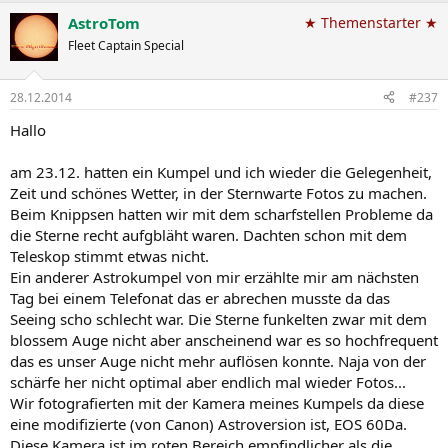
AstroTom
★ Themenstarter ★
Fleet Captain Special
28.12.2014
#237
Hallo
am 23.12. hatten ein Kumpel und ich wieder die Gelegenheit,
Zeit und schönes Wetter, in der Sternwarte Fotos zu machen.
Beim Knippsen hatten wir mit dem scharfstellen Probleme da
die Sterne recht aufgbläht waren. Dachten schon mit dem
Teleskop stimmt etwas nicht.
Ein anderer Astrokumpel von mir erzählte mir am nächsten
Tag bei einem Telefonat das er abrechen musste da das
Seeing scho schlecht war. Die Sterne funkelten zwar mit dem
blossem Auge nicht aber anscheinend war es so hochfrequent
das es unser Auge nicht mehr auflösen konnte. Naja von der
schärfe her nicht optimal aber endlich mal wieder Fotos...
Wir fotografierten mit der Kamera meines Kumpels da diese
eine modifizierte (von Canon) Astroversion ist, EOS 60Da.
Diese Kamera ist im roten Bereich empfindlicher als die