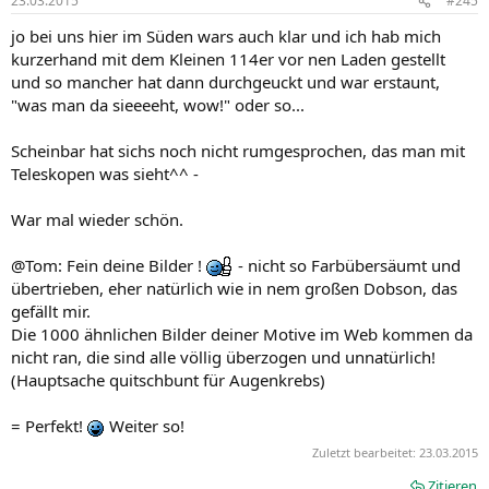
23.03.2015
#245
jo bei uns hier im Süden wars auch klar und ich hab mich
kurzerhand mit dem Kleinen 114er vor nen Laden gestellt
und so mancher hat dann durchgeuckt und war erstaunt,
"was man da sieeeeht, wow!" oder so...
Scheinbar hat sichs noch nicht rumgesprochen, das man mit
Teleskopen was sieht^^ -
War mal wieder schön.
@Tom: Fein deine Bilder !
- nicht so Farbübersäumt und
übertrieben, eher natürlich wie in nem großen Dobson, das
gefällt mir.
Die 1000 ähnlichen Bilder deiner Motive im Web kommen da
nicht ran, die sind alle völlig überzogen und unnatürlich!
(Hauptsache quitschbunt für Augenkrebs)
= Perfekt!
Weiter so!
Zuletzt bearbeitet:
23.03.2015
Zitieren