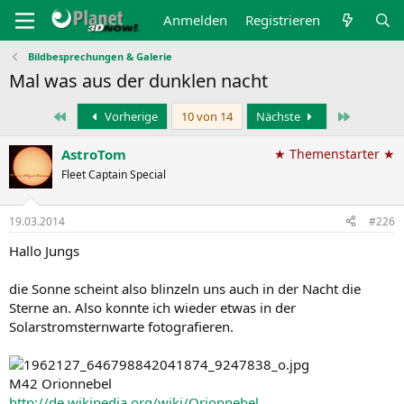
Anmelden
Registrieren
Bildbesprechungen & Galerie
Mal was aus der dunklen nacht
Erste
Letzte
Vorherige
10 von 14
Nächste
AstroTom
★ Themenstarter ★
Fleet Captain Special
19.03.2014
#226
Hallo Jungs
die Sonne scheint also blinzeln uns auch in der Nacht die
Sterne an. Also konnte ich wieder etwas in der
Solarstromsternwarte fotografieren.
M42 Orionnebel
http://de.wikipedia.org/wiki/Orionnebel