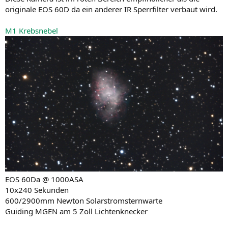
originale EOS 60D da ein anderer IR Sperrfilter verbaut wird.
M1 Krebsnebel
EOS 60Da @ 1000ASA
10x240 Sekunden
600/2900mm Newton Solarstromsternwarte
Guiding MGEN am 5 Zoll Lichtenknecker