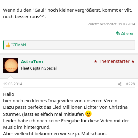
Wenn du den "Gaul" noch kleiner vergrößerst, kommt er vllt.
noch besser raus^^.
Zuletzt bearbeitet:
19.03.2014
Zitieren
ICEMAN
R
e
a
AstroTom
★ Themenstarter ★
k
t
Fleet Captain Special
i
o
n
19.03.2014
#228
e
n
Hallo
:
hier noch ein kleines Imagevideo von unserem Verein.
Dazu passt perfekt das Lied Millionen Lichter von Christina
Stürmer. (lasst es eifach mal mitlaufen
Leider habe ich noch keine Freigabe für diese Video mit der
Music im hintergrund.
Aber vielleicht bekommen wir sie ja. Mal schaun.