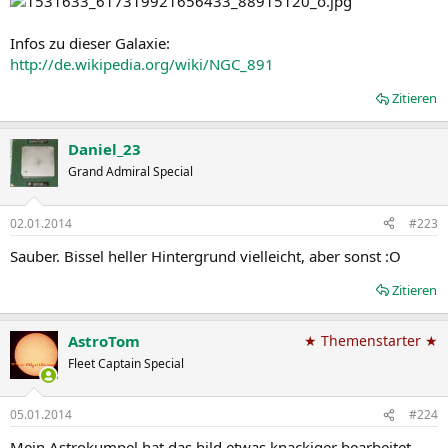
Infos zu dieser Galaxie:
http://de.wikipedia.org/wiki/NGC_891
Zitieren
Daniel_23
Grand Admiral Special
02.01.2014
#223
Sauber. Bissel heller Hintergrund vielleicht, aber sonst :O
Zitieren
AstroTom
★ Themenstarter ★
Fleet Captain Special
05.01.2014
#224
Mein Astrokumpel hat das bild etwas knackiger bearbeitet.