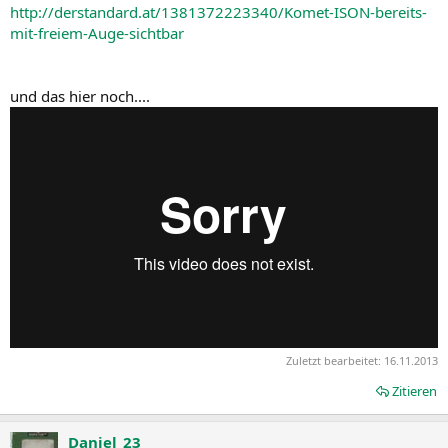
http://derstandard.at/1381372223340/Komet-ISON-bereits-
mit-freiem-Auge-sichtbar
und das hier noch....
Zuletzt bearbeitet:
16.11.2013
Zitieren
Daniel_23