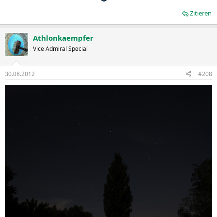
Zitieren
Athlonkaempfer
Vice Admiral Special
30.08.2012
#208