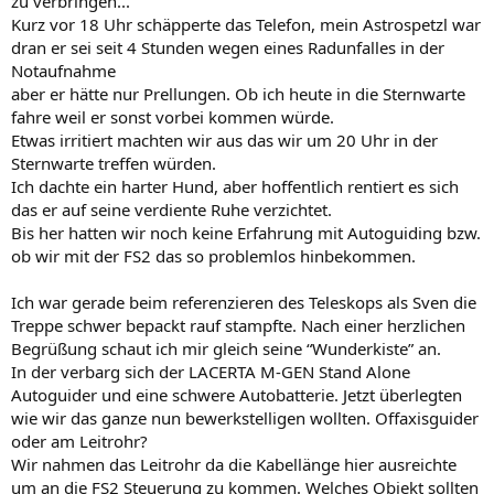
zu verbringen...
Kurz vor 18 Uhr schäpperte das Telefon, mein Astrospetzl war
dran er sei seit 4 Stunden wegen eines Radunfalles in der
Notaufnahme
aber er hätte nur Prellungen. Ob ich heute in die Sternwarte
fahre weil er sonst vorbei kommen würde.
Etwas irritiert machten wir aus das wir um 20 Uhr in der
Sternwarte treffen würden.
Ich dachte ein harter Hund, aber hoffentlich rentiert es sich
das er auf seine verdiente Ruhe verzichtet.
Bis her hatten wir noch keine Erfahrung mit Autoguiding bzw.
ob wir mit der FS2 das so problemlos hinbekommen.
Ich war gerade beim referenzieren des Teleskops als Sven die
Treppe schwer bepackt rauf stampfte. Nach einer herzlichen
Begrüßung schaut ich mir gleich seine “Wunderkiste” an.
In der verbarg sich der LACERTA M-GEN Stand Alone
Autoguider und eine schwere Autobatterie. Jetzt überlegten
wie wir das ganze nun bewerkstelligen wollten. Offaxisguider
oder am Leitrohr?
Wir nahmen das Leitrohr da die Kabellänge hier ausreichte
um an die FS2 Steuerung zu kommen. Welches Objekt sollten