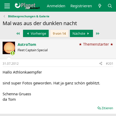
Anmelden
Registrieren
Bildbesprechungen & Galerie
Mal was aus der dunklen nacht
Erste
Letzte
Vorherige
9 von 14
Nächste
AstroTom
★ Themenstarter ★
Fleet Captain Special
31.07.2012
#201
Hallo Athlonkaempfer
sind super Fotos geworden. Hat ja ganz schön geblitzt.
Schenna Gruass
da Tom
Zitieren