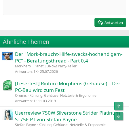
Einzug vergrößern
10
Entwurf löschen
Zentriert
Heading 1
Book Antiqua
Einzug verkleinern
12
Courier New
Rechtsbündig
Heading 2
15
Georgia
Justify text
Antworten
Heading 3
18
Tahoma
22
Times New Roman
Ähnliche Themen
26
Trebuchet MS
Der "Mork-braucht-Hilfe-zwecks-hochendigem-
Verdana
PC" - Beratungsthread - Part 0,4
Morkhero
Planet 3DNow! Party-Keller
Antworten
1K
25.07.2026
[Lesertest] Riotoro Morpheus (Gehäuse) – Der
PC-Bau wird zum Fest
Oromis
Kühlung, Gehäuse, Netzteile & Ergonomie
Antworten
1
11.03.2019
Userreview 750W Silverstone Strider Platinum
ST75F-PT von Stefan Payne
Stefan Payne
Kühlung, Gehäuse, Netzteile & Ergonomie