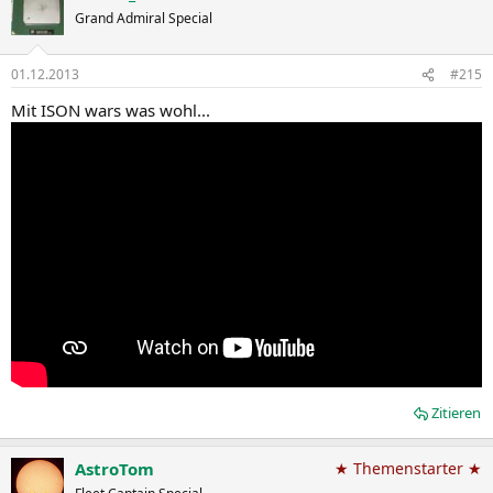
Grand Admiral Special
01.12.2013
#215
Mit ISON wars was wohl...
Zitieren
AstroTom
★ Themenstarter ★