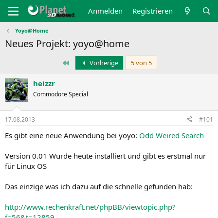
Anmelden
Registrieren
Yoyo@Home
Neues Projekt: yoyo@home
Erste
Vorherige
5 von 5
heizzr
Commodore Special
17.08.2013
#101
Es gibt eine neue Anwendung bei yoyo:
Odd Weired Search
Version 0.01 Wurde heute installiert und gibt es erstmal nur
für Linux OS
Das einzige was ich dazu auf die schnelle gefunden hab:
http://www.rechenkraft.net/phpBB/viewtopic.php?
f=56&t=12859