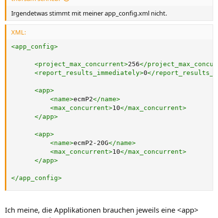
Irgendetwas stimmt mit meiner app_config.xml nicht.
XML:
<
app_config
>
<
project_max_concurrent
>
256
</
project_max_concur
<
report_results_immediately
>
0
</
report_results_i
<
app
>
<
name
>
ecmP2
</
name
>
<
max_concurrent
>
10
</
max_concurrent
>
</
app
>
<
app
>
<
name
>
ecmP2-20G
</
name
>
<
max_concurrent
>
10
</
max_concurrent
>
</
app
>
</
app_config
>
Ich meine, die Applikationen brauchen jeweils eine <app>