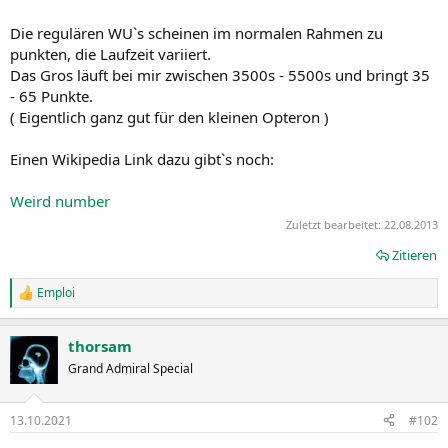
Die regulären WU`s scheinen im normalen Rahmen zu
punkten, die Laufzeit variiert.
Das Gros läuft bei mir zwischen 3500s - 5500s und bringt 35
- 65 Punkte.
( Eigentlich ganz gut für den kleinen Opteron )
Einen Wikipedia Link dazu gibt`s noch:
Weird number
Zuletzt bearbeitet:
22.08.2013
Zitieren
Emploi
R
e
a
thorsam
k
t
Grand Admiral Special
i
o
n
13.10.2021
#102
e
n