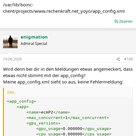
/var/lib/boinc-
client/projects/www.rechenkraft.net_yoyo/app_config.xml
Zitieren
enigmation
Admiral Special
19.06.2026
#109
Wird denn bei dir in den Meldungen etwas angemeckert, dass
etwas nicht stimmt mit der app_config?
Meine app_config.xml sieht so aus, keine Fehlermeldung:
XML:
<
app_config
>
<
app
>
<
name
>
ecmP2
</
name
>
<
max_concurrent
>
1
</
max_concurrent
>
<
gpu_versions
>
<
gpu_usage
>
0.000000
</
gpu_usage
>
<
cpu_usage
>
0.000000
</
cpu_usage
>