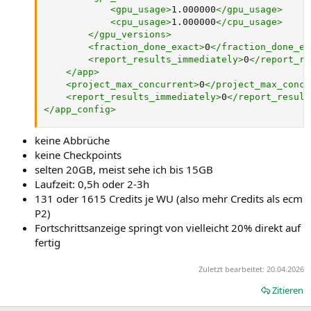
<
gpu_usage
>
1.000000
</
gpu_usage
>
<
cpu_usage
>
1.000000
</
cpu_usage
>
</
gpu_versions
>
<
fraction_done_exact
>
0
</
fraction_done_ex
<
report_results_immediately
>
0
</
report_re
</
app
>
<
project_max_concurrent
>
0
</
project_max_concu
<
report_results_immediately
>
0
</
report_result
</
app_config
>
keine Abbrüche
keine Checkpoints
selten 20GB, meist sehe ich bis 15GB
Laufzeit: 0,5h oder 2-3h
131 oder 1615 Credits je WU (also mehr Credits als ecm
P2)
Fortschrittsanzeige springt von vielleicht 20% direkt auf
fertig
Zuletzt bearbeitet:
20.04.2026
Zitieren