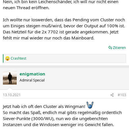
Nein, ich bin kein Leichenschänder, ich will nur nicht einen
:
neuen Thread eröffnen.
Ich wollte nur loswerden, dass das Pending vom Cluster noch
um Einiges steigen muß/wird, bevor der Output auf 100% ist.
Das Netzteil für die 2x 7702 ist gerade angekommen. Jetzt
fehlt mir mal wieder nur noch das Mainboard.
Zitieren
Crashtest
R
e
a
enigmation
k
t
Admiral Special
i
o
n
13.10.2021
#103
e
n
Jetzt hab ich oft den Cluster als Wingman!
:
So macht das Spaß, endlich mal gibts regelmäßig ordentlich
Siever-Punkte (3000/WU), nun wo die ungebenchten
Instanzen und die Windosen weniger ins Gewicht fallen.