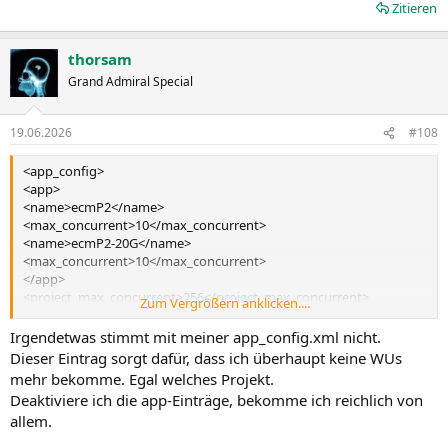
Zitieren
thorsam
Grand Admiral Special
19.06.2026
#108
<app_config>
<app>
<name>ecmP2</name>
<max_concurrent>10</max_concurrent>
<name>ecmP2-20G</name>
<max_concurrent>10</max_concurrent>
</app>
<project_max_concurrent>256</project_max_concurrent>
Zum Vergrößern anklicken....
<report_results_immediately>0</report_results_immediately>
</app_config>
Irgendetwas stimmt mit meiner app_config.xml nicht.
Dieser Eintrag sorgt dafür, dass ich überhaupt keine WUs
mehr bekomme. Egal welches Projekt.
Deaktiviere ich die app-Einträge, bekomme ich reichlich von
allem.