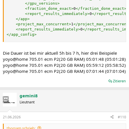
</
gpu_versions
>
<
fraction_done_exact
>
0
</
fraction_done_exact
>
<
report_results_immediately
>
0
</
report_results
</
app
>
<
project_max_concurrent
>
1
</
project_max_concurrent
<
report_results_immediately
>
0
</
report_results_imm
</
app_config
>
Die Dauer ist bei mir aktuell 5h bis 7 h, hier drei Beispiele
yoyo@home 705.01 ecm P2(20 GB RAM) 05:01:48 (05:01:28)
yoyo@home 705.01 ecm P2(20 GB RAM) 05:59:12 (05:58:52)
yoyo@home 705.01 ecm P2(20 GB RAM) 07:01:44 (07:01:04)
Zitieren
gemini8
Lieutnant
21.06.2026
#110
thorsam schrieb: