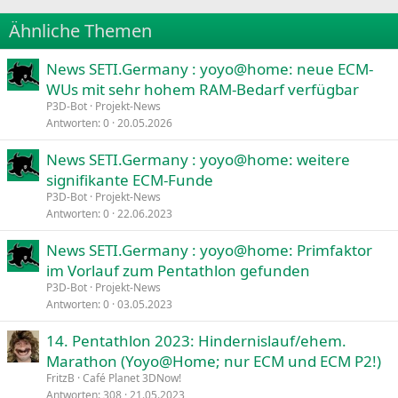
22
Times New Roman
Ähnliche Themen
26
Trebuchet MS
News SETI.Germany : yoyo@home: neue ECM-
Verdana
WUs mit sehr hohem RAM-Bedarf verfügbar
P3D-Bot
Projekt-News
Antworten
0
20.05.2026
News SETI.Germany : yoyo@home: weitere
signifikante ECM-Funde
P3D-Bot
Projekt-News
Antworten
0
22.06.2023
News SETI.Germany : yoyo@home: Primfaktor
im Vorlauf zum Pentathlon gefunden
P3D-Bot
Projekt-News
Antworten
0
03.05.2023
14. Pentathlon 2023: Hindernislauf/ehem.
Marathon (Yoyo@Home; nur ECM und ECM P2!)
FritzB
Café Planet 3DNow!
Antworten
308
21.05.2023