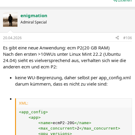
Zitieren
enigmation
Admiral Special
20.04.2026
#106
Es gibt eine neue Anwendung: ecm P2(20 GB RAM)
Nach den ersten >10WUs unter Linux Mint 22.2 (Ubuntu
24.04) sieht es vielversprechend aus, verhalten sich wie die
anderen ecm und ecm P2:
keine WU-Begrenzung, daher selbst per app_config.xml
darum kümmern, dass es nicht zu viele sind:
XML:
<
app_config
>
<
app
>
<
name
>
ecmP2-20G
</
name
>
<
max_concurrent
>
2
</
max_concurrent
>
<
gpu_versions
>