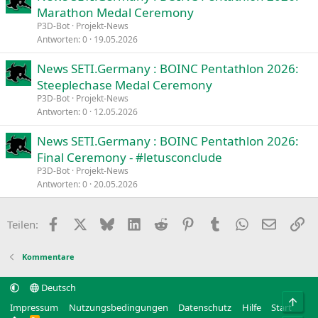
Marathon Medal Ceremony
P3D-Bot
Projekt-News
Antworten
0
19.05.2026
News SETI.Germany : BOINC Pentathlon 2026:
Steeplechase Medal Ceremony
P3D-Bot
Projekt-News
Antworten
0
12.05.2026
News SETI.Germany : BOINC Pentathlon 2026:
Final Ceremony - #letusconclude
P3D-Bot
Projekt-News
Antworten
0
20.05.2026
Facebook
X
Bluesky
LinkedIn
Reddit
Pinterest
Tumblr
WhatsApp
E-Mail
Li
Teilen:
Kommentare
Deutsch
Obe
Impressum
Nutzungsbedingungen
Datenschutz
Hilfe
Start