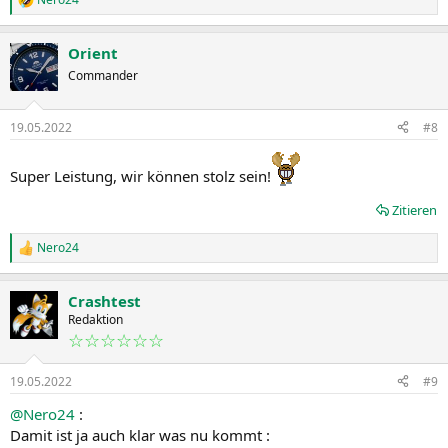
R
e
a
Orient
k
t
Commander
i
o
n
19.05.2022
#8
e
n
:
Super Leistung, wir können stolz sein!
Zitieren
Nero24
R
e
a
Crashtest
k
t
Redaktion
i
☆☆☆☆☆☆
o
n
19.05.2022
#9
e
n
@Nero24
:
:
Damit ist ja auch klar was nu kommt :