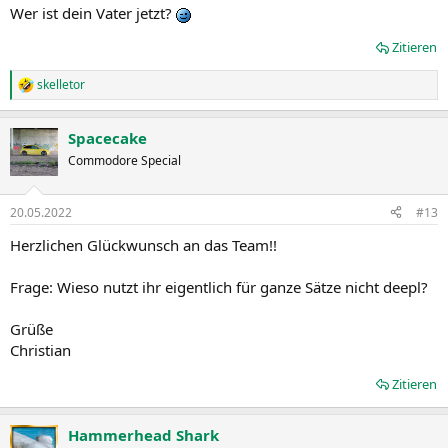
Wer ist dein Vater jetzt?
Zitieren
skelletor
R
e
a
Spacecake
k
t
Commodore Special
i
o
n
20.05.2022
#13
e
n
Herzlichen Glückwunsch an das Team!!
:
Frage: Wieso nutzt ihr eigentlich für ganze Sätze nicht deepl?
Grüße
Christian
Zitieren
Hammerhead Shark