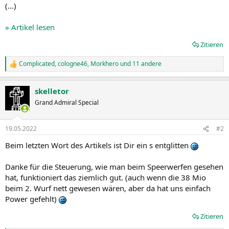
(…)
» Artikel lesen
Zitieren
Complicated
,
cologne46
,
Morkhero
und 11 andere
R
e
a
skelletor
k
t
Grand Admiral Special
i
o
n
19.05.2022
#2
e
n
Beim letzten Wort des Artikels ist Dir ein s entglitten
:
Danke für die Steuerung, wie man beim Speerwerfen gesehen
hat, funktioniert das ziemlich gut. (auch wenn die 38 Mio
beim 2. Wurf nett gewesen wären, aber da hat uns einfach
Power gefehlt)
Zitieren