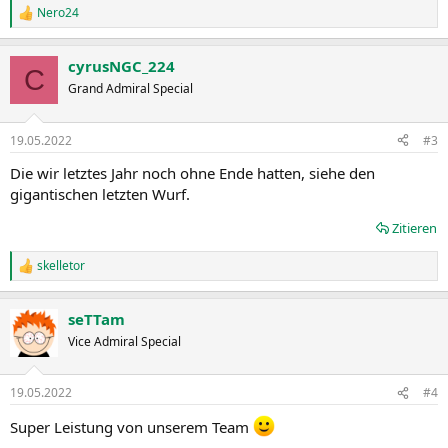
Nero24
R
e
a
cyrusNGC_224
k
C
t
Grand Admiral Special
i
o
n
19.05.2022
#3
e
n
Die wir letztes Jahr noch ohne Ende hatten, siehe den
:
gigantischen letzten Wurf.
Zitieren
skelletor
R
e
a
seTTam
k
t
Vice Admiral Special
i
o
n
19.05.2022
#4
e
n
Super Leistung von unserem Team
: