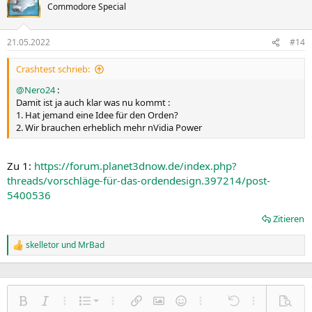
Commodore Special
21.05.2022
#14
Crashtest schrieb:
@Nero24
:
Damit ist ja auch klar was nu kommt :
1. Hat jemand eine Idee für den Orden?
2. Wir brauchen erheblich mehr nVidia Power
Zu 1:
https://forum.planet3dnow.de/index.php?
threads/vorschläge-für-das-ordendesign.397214/post-
5400536
Zitieren
skelletor
und
MrBad
R
e
a
k
t
Nummerierte Liste
i
Fett
Kursiv
Weitere Einstellungen…
Liste
Weitere Einstellungen…
Link einfügen
Bild einfügen
Smileys
Weitere Einstellungen…
Rückgängig
Weitere Einst
Vorsch