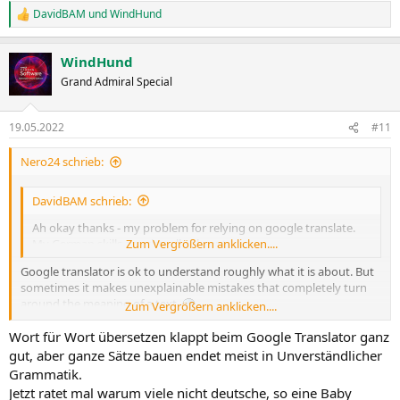
DavidBAM
und
WindHund
R
e
a
WindHund
k
t
Grand Admiral Special
i
o
n
19.05.2022
#11
e
n
Nero24 schrieb:
:
DavidBAM schrieb:
Ah okay thanks - my problem for relying on google translate.
My German skills are virtually absent
Zum Vergrößern anklicken....
Google translator is ok to understand roughly what it is about. But
sometimes it makes unexplainable mistakes that completely turn
around the meaning of a text.
Zum Vergrößern anklicken....
Wort für Wort übersetzen klappt beim Google Translator ganz
Better use
https://www.deepl.com/translator
gut, aber ganze Sätze bauen endet meist in Unverständlicher
Grammatik.
Jetzt ratet mal warum viele nicht deutsche, so eine Baby