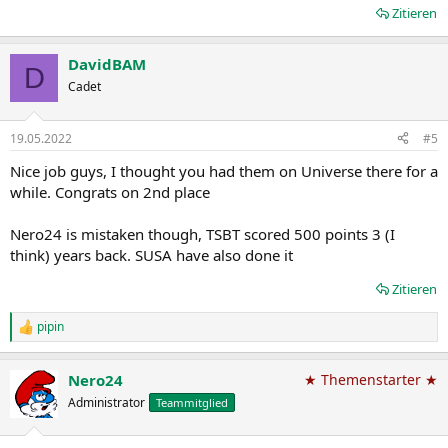
Zitieren
DavidBAM
D
Cadet
19.05.2022
#5
Nice job guys, I thought you had them on Universe there for a
while. Congrats on 2nd place
Nero24 is mistaken though, TSBT scored 500 points 3 (I
think) years back. SUSA have also done it
Zitieren
pipin
R
e
a
Nero24
★ Themenstarter ★
k
t
Administrator
Teammitglied
i
o
n