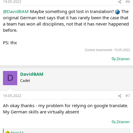
19.05.2022
#6
e
n
@DavidBAM
Maybe something got lost in translation?
The
:
original German text says that it has rarely been the case that
a team has won all disciplines, not that it has never happened
before.
PS: thx
Zuletzt bearbeitet:
19.05.2022
Zitieren
DavidBAM
D
Cadet
19.05.2022
#7
Ah okay thanks - my problem for relying on google translate.
My German skills are virtually absent
Zitieren
Nero24