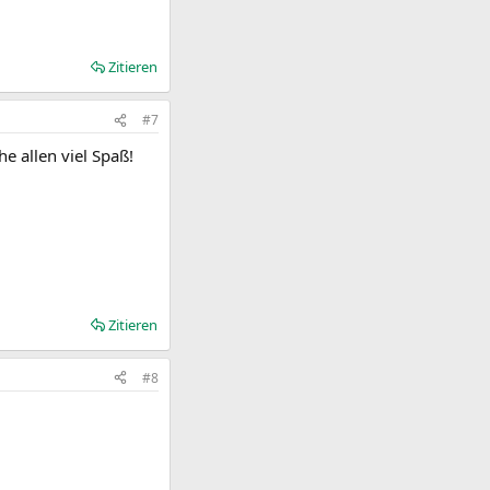
Zitieren
#7
 allen viel Spaß!
Zitieren
#8