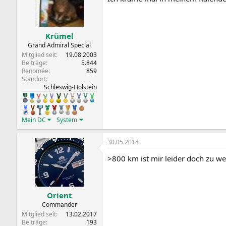
Krümel
Grand Admiral Special
Mitglied seit
19.08.2003
Beiträge
5.844
Renomée
859
Standort
Schleswig-Holstein
Mein DC
System
30.05.2018
>800 km ist mir leider doch zu we
Orient
Commander
Mitglied seit
13.02.2017
Beiträge
193