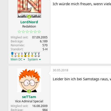
t
Ich würde mich freuen, wenn viele
i
o
n
e
n
LordNord
:
Redaktion
☆☆☆☆☆☆
Mitglied seit
07.09.2005
Beiträge
6.189
Renomée
570
Standort
S-H
Mein DC
System
30.05.2018
Leider bin ich bei Samstags raus, 
seTTam
Vice Admiral Special
Mitglied seit
16.08.2009
Beiträge
984