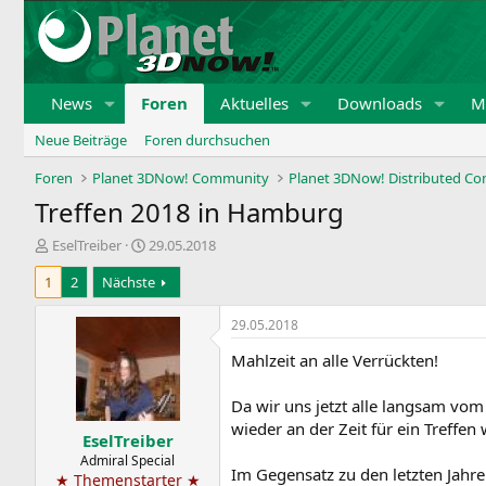
News
Foren
Aktuelles
Downloads
Mi
Neue Beiträge
Foren durchsuchen
Foren
Planet 3DNow! Community
Planet 3DNow! Distributed C
Treffen 2018 in Hamburg
E
E
EselTreiber
29.05.2018
r
r
1
2
Nächste
s
s
t
t
e
e
29.05.2018
l
l
Mahlzeit an alle Verrückten!
l
l
e
t
r
a
Da wir uns jetzt alle langsam vom
m
wieder an der Zeit für ein Treffen 
EselTreiber
Admiral Special
Im Gegensatz zu den letzten Jahre
★ Themenstarter ★