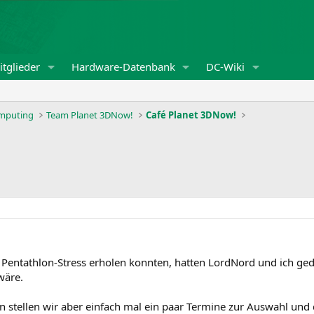
tglieder
Hardware-Datenbank
DC-Wiki
omputing
Team Planet 3DNow!
Café Planet 3DNow!
 Pentathlon-Stress erholen konnten, hatten LordNord und ich ged
wäre.
n stellen wir aber einfach mal ein paar Termine zur Auswahl und