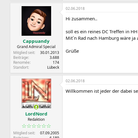
02.06.2018
Hi zusammen..
soll es ein reines DC Treffen in HH
Mit´n Rad nach Hamburg wäre ja a
Cappuandy
Grand Admiral Special
Grüße
Mitglied seit
30.01.2013
Beiträge
3.688
Renomée
174
Standort
Lübeck
02.06.2018
Willkommen ist jeder der dabei s
LordNord
Redaktion
☆☆☆☆☆☆
Mitglied seit
07.09.2005
Beiträge
6.189