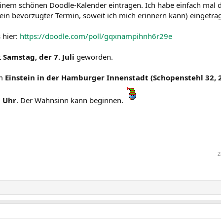
einem schönen Doodle-Kalender eintragen. Ich habe einfach mal 
ein bevorzugter Termin, soweit ich mich erinnern kann) eingetra
 hier:
https://doodle.com/poll/gqxnampihnh6r29e
t
Samstag, der 7. Juli
geworden.
im
Einstein in der Hamburger Innenstadt (Schopenstehl 32,
0 Uhr
. Der Wahnsinn kann beginnen.
Z