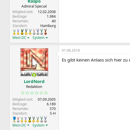
Raspo
Admiral Special
Mitglied seit
12.02.2008
Beiträge
1.984
Renomée
40
Standort
Hamburg
Mein DC
System
01.06.2018
Es gibt keinen Anlass sich hier zu
LordNord
Redaktion
☆☆☆☆☆☆
Mitglied seit
07.09.2005
Beiträge
6.189
Renomée
570
Standort
S-H
Mein DC
System