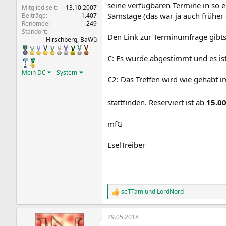
seine verfügbaren Termine in so 
Mitglied seit
13.10.2007
Samstage (das war ja auch früher 
Beiträge
1.407
Renomée
249
Standort
Den Link zur Terminumfrage gibts
Hirschberg, BaWü
€: Es wurde abgestimmt und es is
Mein DC
System
€2: Das Treffen wird wie gehabt 
stattfinden. Reserviert ist ab
15.0
mfG
EselTreiber
seTTam
und
LordNord
R
e
a
29.05.2018
k