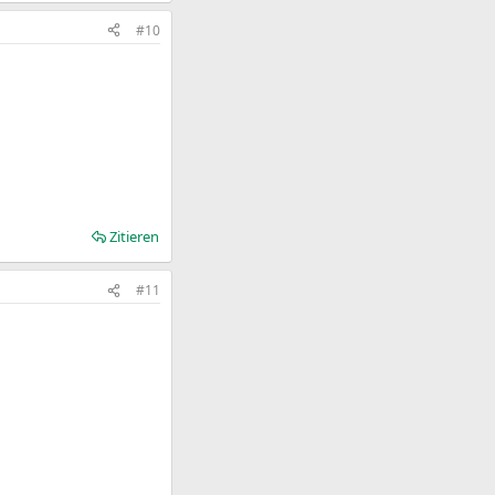
#10
Zitieren
#11