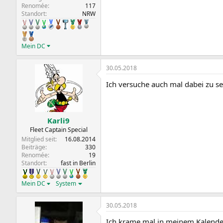
Renomée
117
Standort
NRW
Mein DC
30.05.2018
Ich versuche auch mal dabei zu se
Karli9
Fleet Captain Special
Mitglied seit
16.08.2014
Beiträge
330
Renomée
19
Standort
fast in Berlin
Mein DC
System
30.05.2018
Ich krame mal in meinem Kalende