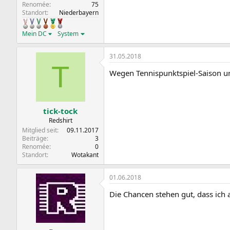
Renomée
75
Standort
Niederbayern
Mein DC
System
31.05.2018
T
Wegen Tennispunktspiel-Saison un
tick-tock
Redshirt
Mitglied seit
09.11.2017
Beiträge
3
Renomée
0
Standort
Wotakant
01.06.2018
Die Chancen stehen gut, dass ich 