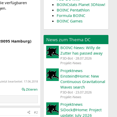
die verfügbaren
BOINCstats Planet 3DNow!
gen.
BOINC Pentathlon
Formula BOINC
BOINC Games
News zum Thema DC
 20095 Hamburg)
BOINC-News: Willy de
Zutter has passed away
P3D-Bot
28.07.2026
Projekt-News
Projektnews
Einstein@Home: New
Continuous Gravitational
uletzt bearbeitet:
17.06.2018
Waves search
Zitieren
P3D-Bot
23.07.2026
Projekt-News
Projektnews
SiDock@Home: Project
#2
update: July 2026