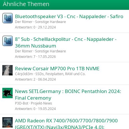
Ähnliche Themen
26
Trebuchet MS
Bluetoothspeaker V3 - Cnc - Nappaleder - Safiro
Verdana
Der Römer
Sonstige Hardware
Antworten
0
29.12.2024
8" Sub - Schelllackpolitur - Cnc - Nappaleder -
36mm Nussbaum
Der Römer
Sonstige Hardware
Antworten
7
17.05.2026
Review Corsair MP700 Pro 1TB NVME
C4rp3di3m
SSDs, Festplatten, RAM und Co.
Antworten
2
06.04.2024
News SETI.Germany : BOINC Pentathlon 2024:
Final Ceremony
P3D-Bot
Projekt-News
Antworten
0
19.05.2024
AMD Radeon RX 7400/7600/7700/7800/7900
(GRE/XT/XTX) (Navi3x/RDNA3/PCIe 4.0):