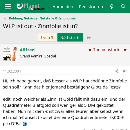
Anmelden
Registrieren
Kühlung, Gehäuse, Netzteile & Ergonomie
WLP ist out - Zinnfolie ist in?
Letzte
1 von 5
Nächste
Allfred
★ Themenstarter ★
Grand Admiral Special
11.02.2004
#1
Hi, ich habe gehört, daß besser als WLP hauchdünne Zinnfolie
sein soll? Kann das hier jemand bestätigen? Gibts da Tests?
edit: noch weicher als Zinn ist Gold fällt mit dazu ein; und der
Quadratmeter Blattgold soll weniger als 5 DM gekostet
haben. Nun mit dem € ist zwar alles teurer, aber selbst wenn
ich mal 5€ ansetzt kostet der eine Quadratzentimeter 0,005€
pro DIE...