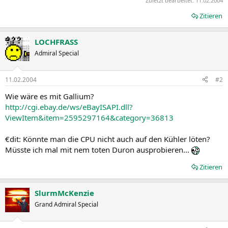
Zuletzt bearbeitet:
11.02.2004
Zitieren
LOCHFRASS
Admiral Special
11.02.2004
#2
Wie wäre es mit Gallium?
http://cgi.ebay.de/ws/eBayISAPI.dll?
ViewItem&item=2595297164&category=36813
€dit: Könnte man die CPU nicht auch auf den Kühler löten?
Müsste ich mal mit nem toten Duron ausprobieren...
Zitieren
SlurmMcKenzie
Grand Admiral Special