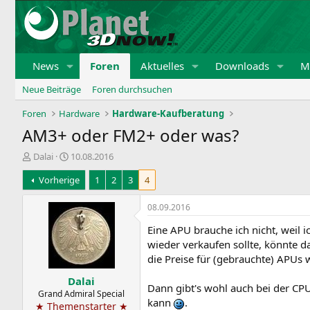
News
Foren
Aktuelles
Downloads
Mi
Neue Beiträge
Foren durchsuchen
Foren
Hardware
Hardware-Kaufberatung
AM3+ oder FM2+ oder was?
E
E
Dalai
10.08.2016
r
r
Vorherige
1
2
3
4
s
s
t
t
e
e
08.09.2016
l
l
Eine APU brauche ich nicht, weil i
l
l
e
t
wieder verkaufen sollte, könnte da
r
a
die Preise für (gebrauchte) APUs 
m
Dalai
Dann gibt's wohl auch bei der CP
Grand Admiral Special
kann
.
★ Themenstarter ★