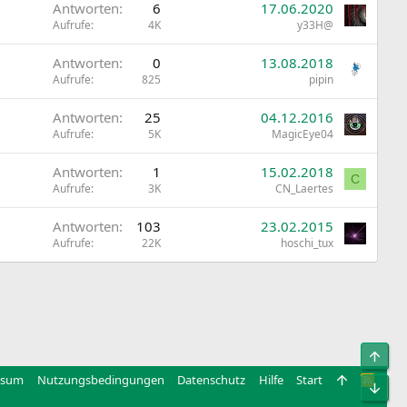
Antworten
6
17.06.2020
Aufrufe
4K
y33H@
Antworten
0
13.08.2018
Aufrufe
825
pipin
Antworten
25
04.12.2016
Aufrufe
5K
MagicEye04
Antworten
1
15.02.2018
C
Aufrufe
3K
CN_Laertes
Antworten
103
23.02.2015
Aufrufe
22K
hoschi_tux
Obe
ssum
Nutzungsbedingungen
Datenschutz
Hilfe
Start
R
Unt
S
S