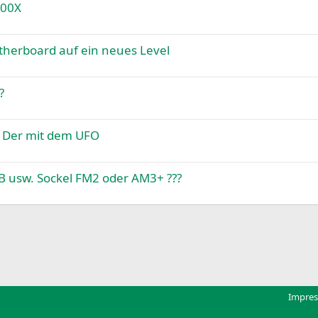
800X
erboard auf ein neues Level
?
- Der mit dem UFO
 usw. Sockel FM2 oder AM3+ ???
k
Impre