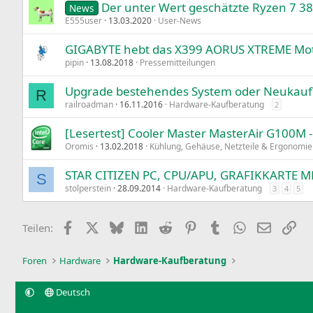
Der unter Wert geschätzte Ryzen 7 3
Verdana
News
E555user
13.03.2020
User-News
GIGABYTE hebt das X399 AORUS XTREME Moth
pipin
13.08.2018
Pressemitteilungen
Upgrade bestehendes System oder Neukauf
R
railroadman
16.11.2016
Hardware-Kaufberatung
2
[Lesertest] Cooler Master MasterAir G100M 
Oromis
13.02.2018
Kühlung, Gehäuse, Netzteile & Ergonomie
STAR CITIZEN PC, CPU/APU, GRAFIKKARTE MB
S
stolperstein
28.09.2014
Hardware-Kaufberatung
3
4
5
Facebook
X
Bluesky
LinkedIn
Reddit
Pinterest
Tumblr
WhatsApp
E-Mail
Lin
Teilen:
Foren
Hardware
Hardware-Kaufberatung
Deutsch