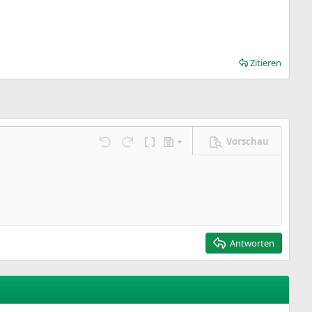
Zitieren
Vorschau
Entwurf speichern
ngen…
Rückgängig
Wiederholen
BBCode umschalten
Entwürfe
Entwurf löschen
Antworten