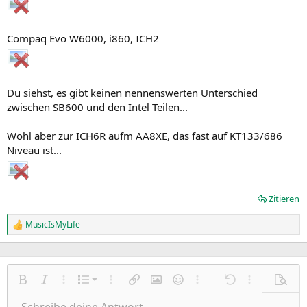
Compaq Evo W6000, i860, ICH2
Du siehst, es gibt keinen nennenswerten Unterschied
zwischen SB600 und den Intel Teilen...
Wohl aber zur ICH6R aufm AA8XE, das fast auf KT133/686
Niveau ist...
Zitieren
MusicIsMyLife
R
e
a
k
t
Nummerierte Liste
i
Fett
Kursiv
Weitere Einstellungen…
Liste
Weitere Einstellungen…
Link einfügen
Bild einfügen
Smileys
Weitere Einstellungen…
Rückgängig
Weitere Einst
Vorsch
o
Ungeordnete Liste
n