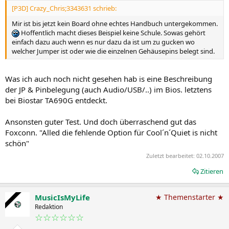
[P3D] Crazy_Chris;3343631 schrieb:
Mir ist bis jetzt kein Board ohne echtes Handbuch untergekommen.
Hoffentlich macht dieses Beispiel keine Schule. Sowas gehört
einfach dazu auch wenn es nur dazu da ist um zu gucken wo
welcher Jumper ist oder wie die einzelnen Gehäusepins belegt sind.
Was ich auch noch nicht gesehen hab is eine Beschreibung
der JP & Pinbelegung (auch Audio/USB/..) im Bios. letztens
bei Biostar TA690G entdeckt.
Ansonsten guter Test. Und doch überraschend gut das
Foxconn. "Alled die fehlende Option für Cool´n´Quiet is nicht
schön"
Zuletzt bearbeitet:
02.10.2007
Zitieren
MusicIsMyLife
★ Themenstarter ★
Redaktion
☆☆☆☆☆☆