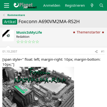
Anmelden
Registrieren
Kommentare
Foxconn A690VM2MA-RS2H
Artikel
MusicIsMyLife
★ Themenstarter ★
Redaktion
☆☆☆☆☆☆
01.10.2007
#1
[span style=" float: left; margin-right: 10px; margin-bottom:
10px;"]