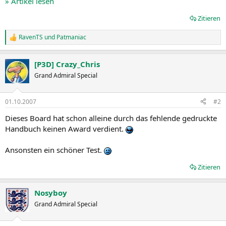
» Artikel lesen
Zitieren
RavenTS
und
Patmaniac
R
e
a
[P3D] Crazy_Chris
k
t
Grand Admiral Special
i
o
n
01.10.2007
#2
e
n
Dieses Board hat schon alleine durch das fehlende gedruckte
:
Handbuch keinen Award verdient.
Ansonsten ein schöner Test.
Zitieren
Nosyboy
Grand Admiral Special