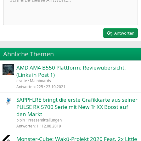
Schreibe deine Antwort....
Linksbündig
9
Normal
Entwurf speichern
Arial
Schriftgröße
Ausrichtung
Zitat
Wiederholen
Medien
BBCode umschalten
Textfarbe
Paragraph format
Tabelle einfügen
Formatierung entfernen
Schriftfamilie
Insert horizontal line
Entwürfe
Durchgestrichen
Spoiler
Unterstrichen
Code
Inline-Code
Inline-Spoiler
e
Einzug vergrößern
n
10
Entwurf löschen
Zentriert
Heading 1
Book Antiqua
:
Einzug verkleinern
12
Courier New
Rechtsbündig
Heading 2
15
Georgia
Justify text
Antworten
Heading 3
18
Tahoma
22
Times New Roman
Ähnliche Themen
26
Trebuchet MS
AMD AM4 B550 Plattform: Reviewübersicht.
Verdana
(Links in Post 1)
eratte
Mainboards
Antworten
225
23.10.2021
SAPPHIRE bringt die erste Grafikkarte aus seiner
PULSE RX 5700 Serie mit New TriXX Boost auf
den Markt
pipin
Pressemitteilungen
Antworten
1
12.08.2019
Monster-Cube: Wakü-Projekt 2020 Feat. 2x Little