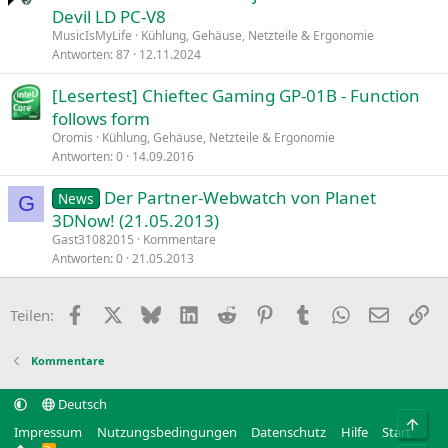
Devil LD PC-V8
MusicIsMyLife
Kühlung, Gehäuse, Netzteile & Ergonomie
Antworten
87
12.11.2024
[Lesertest] Chieftec Gaming GP-01B - Function
follows form
Oromis
Kühlung, Gehäuse, Netzteile & Ergonomie
Antworten
0
14.09.2016
Der Partner-Webwatch von Planet
News
G
3DNow! (21.05.2013)
Gast31082015
Kommentare
Antworten
0
21.05.2013
Facebook
X
Bluesky
LinkedIn
Reddit
Pinterest
Tumblr
WhatsApp
E-Mail
Li
Teilen:
Kommentare
Deutsch
Obe
Impressum
Nutzungsbedingungen
Datenschutz
Hilfe
Start