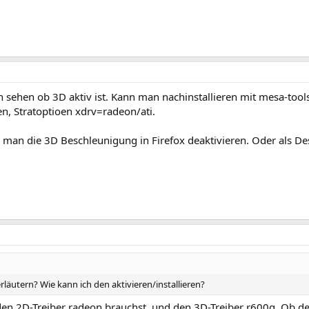
sehen ob 3D aktiv ist. Kann man nachinstallieren mit mesa-tools 
en, Stratoptioen xdrv=radeon/ati.
 man die 3D Beschleunigung in Firefox deaktivieren. Oder als De
läutern? Wie kann ich den aktivieren/installieren?
den 2D-Treiber radeon brauchst, und den 3D-Treiber r600g. Ob de