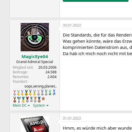
30.01.2022
Die Standards, die für das Render
Was gehen könnte, wäre das Erzwi
komprimierten Datenstrom aus, der
Da hab ich mich noch nicht mit bes
MagicEye04
Grand Admiral Special
Mitglied seit
20.03.2006
Beiträge
24.588
Renomée
2.604
Standort
oops,wrong.planet..
Mein DC
System
31.01.2022
Hmm, es würde mich aber wundern