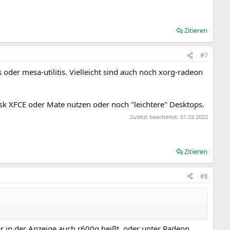
Zitieren
#7
oder mesa-utilitis. Vielleicht sind auch noch xorg-radeon
sk XFCE oder Mate nutzen oder noch "leichtere" Desktops.
Zuletzt bearbeitet:
01.02.2022
Zitieren
#8
r in der Anzeige auch r600g heißt, oder unter Radeon