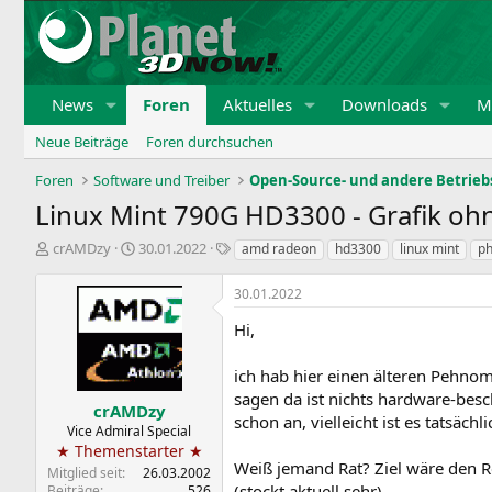
News
Foren
Aktuelles
Downloads
Mi
Neue Beiträge
Foren durchsuchen
Foren
Software und Treiber
Open-Source- und andere Betrie
Linux Mint 790G HD3300 - Grafik oh
E
E
S
crAMDzy
30.01.2022
amd radeon
hd3300
linux mint
ph
r
r
c
s
s
h
30.01.2022
t
t
l
e
e
a
Hi,
l
l
g
l
l
w
ich hab hier einen älteren Pehnom
e
t
o
sagen da ist nichts hardware-beschl
r
a
r
crAMDzy
schon an, vielleicht ist es tatsäch
m
t
Vice Admiral Special
e
★ Themenstarter ★
Weiß jemand Rat? Ziel wäre den R
Mitglied seit
26.03.2002
(stockt aktuell sehr).
Beiträge
526