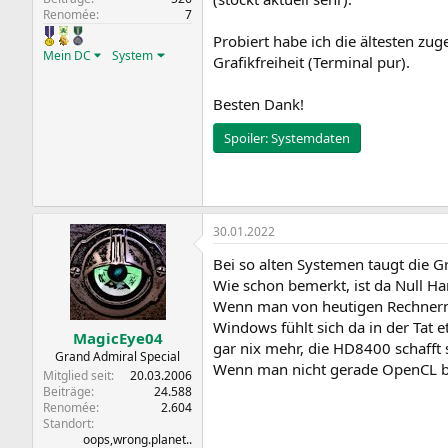
Renomée
7
Probiert habe ich die ältesten zug
Mein DC
System
Grafikfreiheit (Terminal pur).
Besten Dank!
Spoiler:
Systemdaten
30.01.2022
Bei so alten Systemen taugt die G
Wie schon bemerkt, ist da Null H
Wenn man von heutigen Rechnern b
Windows fühlt sich da in der Tat
MagicEye04
gar nix mehr, die HD8400 schafft 
Grand Admiral Special
Wenn man nicht gerade OpenCL bra
Mitglied seit
20.03.2006
Beiträge
24.588
Renomée
2.604
Standort
oops,wrong.planet..