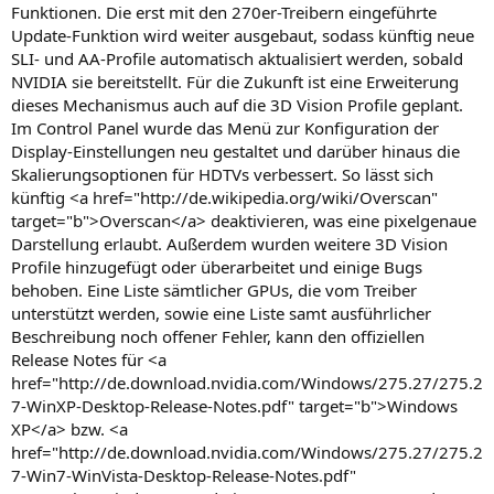
Funktionen. Die erst mit den 270er-Treibern eingeführte
Update-Funktion wird weiter ausgebaut, sodass künftig neue
SLI- und AA-Profile automatisch aktualisiert werden, sobald
NVIDIA sie bereitstellt. Für die Zukunft ist eine Erweiterung
dieses Mechanismus auch auf die 3D Vision Profile geplant.
Im Control Panel wurde das Menü zur Konfiguration der
Display-Einstellungen neu gestaltet und darüber hinaus die
Skalierungsoptionen für HDTVs verbessert. So lässt sich
künftig <a href="http://de.wikipedia.org/wiki/Overscan"
target="b">Overscan</a> deaktivieren, was eine pixelgenaue
Darstellung erlaubt. Außerdem wurden weitere 3D Vision
Profile hinzugefügt oder überarbeitet und einige Bugs
behoben. Eine Liste sämtlicher GPUs, die vom Treiber
unterstützt werden, sowie eine Liste samt ausführlicher
Beschreibung noch offener Fehler, kann den offiziellen
Release Notes für <a
href="http://de.download.nvidia.com/Windows/275.27/275.2
7-WinXP-Desktop-Release-Notes.pdf" target="b">Windows
XP</a> bzw. <a
href="http://de.download.nvidia.com/Windows/275.27/275.2
7-Win7-WinVista-Desktop-Release-Notes.pdf"