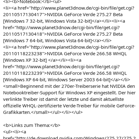
<li><b>Notebook:</b><ul>
<li><a href="http://www.planet3dnow.de/cgi-bin/file/get.cgi?
20110517130417">NVIDIA GeForce Verde 275.27 Beta
[Windows 7 32-bit, Windows Vista 32-bit]</a></li><li><a
href="http://www.planet3dnow.de/cgi-bin/file/get.cgi?
20110517130418">NVIDIA GeForce Verde 275.27 Beta
[Windows 7 64-bit, Windows Vista 64-bit]</a></li>
<li><a href="http://www.planet3dnow.de/cgi-bin/file/get.cgi?
20110118223238">NVIDIA GeForce Verde 266.58 WHQL
[Windows XP 32-bit] </a></li><li><a
href="http://www.planet3dnow.de/cgi-bin/file/get.cgi?
20110118223239">NVIDIA GeForce Verde 266.58 WHQL
[Windows XP 64-bit, Windows Server 2003 64-bit]</a></li>
<small>Beginnend mit der 270er-Treiberserie hat NVIDIA den
Notebooktreiber-Support für Windows XP eingestellt. Der hier
verlinkte Treiber ist damit der letzte und damit aktuellste
offizielle WHQL-zertifizierte Verde-Treiber für mobile GeForce-
Grafikkarten.</small></ul></li></ul>
<b>Links zum Thema:</b>
<ul><li><a
href="http://de.download.nvidia.com/Windows/275.27/275.2