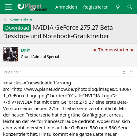
Anmelden
Registrieren
Kommentare
NVIDIA GeForce 275.27 Beta
Download
Desktop- und Notebook-Grafiktreiber
Dr@
★ Themenstarter ★
Grand Admiral Special
17.05.2011
#1
<div class="newsfloatleft"><img
src="http://www.planet3dnow.de/photoplog/images/54308/
1_GeForce-Logo.png" border="0" alt="NVIDIA Logo">
</div>NVIDIA hat mit dem GeForce 275.27 eine erste Beta-
Version seiner neuen 275er Treiberserie veröffentlicht. Mit
der neuen Treiberserie hat der grüne Grafikgigant erneut
leicht an der Performanceschraube gedreht, wobei man sich
aber wohl in erster Linie auf die GeForce 580 und 560 Serie
konzentriert hat. Hinzu kommt eine ganze Latte neuer