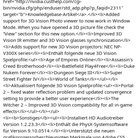
href="http://nvidia.custhelp.com/cgi-
bin/nvidia.cfg/php/enduser/std_adp.php?p_faqid=2311"
target="b">Knowledgebase-Artikel</a>.</li><li>Added
support for 3D Vision Photo viewer to now work in Window
Mode. When you have opened a 3D picture file check the
“View” section for this new option.</li><li>Improved 3D
Vision IR emitter and 3D Vision glasses synchronization</li>
<li>Adds support for new 3D Vision projectors: NEC NP-
V300X series</li><li>Enthält folgende neue 3D Vision
Spielprofile:<ul><li>Age of Empires Online</li><li>Assassin's
Creed Brotherhood</li><li>Battlefield Play4Free</li><li>Duke
Nukem Forever</li><li>Dungeon Siege III</li><li>Super
Street Fighter IV</li><li>World of Tanks</li></ul></li>
<li>Aktualisiert folgende 3D Vision Spielprofile:<ul><li>Portal
2 – fixed water reflection problem and updated convergence
setting to provide a better user experience</li><li>The
Witcher 2 – Improved 3D Vision compatibility for all in-game
effects</li></ul></li></ul>
<li><b>Sonstiges</b><ul><li>Installiert HD Audiotreiber
Version 1.2.23.3</li><li>Enthält die PhysX-Systemsoftware
für Version 9.10.0514.</li><li>Unterstützt die neuen
grafikprozessorbeschleunigten Merkmale von Adobe CS5.