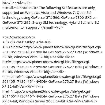
ist.</li></ul></li>
<small><b>Note:</b> The following SLI features are only
supported on Windows Vista and Windows 7: Quad SLI
technology using GeForce GTX 590, GeForce 9800 GX2 or
GeForce GTX 295, 3-way SLI technology, Hybrid SLI, and SLI
multi-monitor support. </small></ul>
<b>Downloads:</b>
<ul><li><b>Desktop:</b><ul>
<li><a href="http://www.planet3dnow.de/cgi-bin/file/get.cgi?
20110517130413">NVIDIA GeForce 275.27 Beta [Windows 7
32-bit, Windows Vista 32-bit]</a></li><li><a
href="http://www.planet3dnow.de/cgi-bin/file/get.cgi?
20110517130414">NVIDIA GeForce 275.27 Beta [Windows 7
64-bit, Windows Vista 64-bit]</a></li>
<li><a href="http://www.planet3dnow.de/cgi-bin/file/get.cgi?
20110517130415">NVIDIA GeForce 275.27 Beta [Windows
XP 32-bit]</a></li><li><a
href="http://www.planet3dnow.de/cgi-bin/file/get.cgi?
20110517130416">NVIDIA GeForce 275.27 Beta [Windows
XP 64-bit, Windows Server 2003 64-bit]</a></li></ul></li>