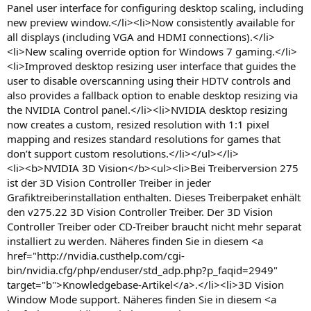
Panel user interface for configuring desktop scaling, including
new preview window.</li><li>Now consistently available for
all displays (including VGA and HDMI connections).</li>
<li>New scaling override option for Windows 7 gaming.</li>
<li>Improved desktop resizing user interface that guides the
user to disable overscanning using their HDTV controls and
also provides a fallback option to enable desktop resizing via
the NVIDIA Control panel.</li><li>NVIDIA desktop resizing
now creates a custom, resized resolution with 1:1 pixel
mapping and resizes standard resolutions for games that
don’t support custom resolutions.</li></ul></li>
<li><b>NVIDIA 3D Vision</b><ul><li>Bei Treiberversion 275
ist der 3D Vision Controller Treiber in jeder
Grafiktreiberinstallation enthalten. Dieses Treiberpaket enhält
den v275.22 3D Vision Controller Treiber. Der 3D Vision
Controller Treiber oder CD-Treiber braucht nicht mehr separat
installiert zu werden. Näheres finden Sie in diesem <a
href="http://nvidia.custhelp.com/cgi-
bin/nvidia.cfg/php/enduser/std_adp.php?p_faqid=2949"
target="b">Knowledgebase-Artikel</a>.</li><li>3D Vision
Window Mode support. Näheres finden Sie in diesem <a