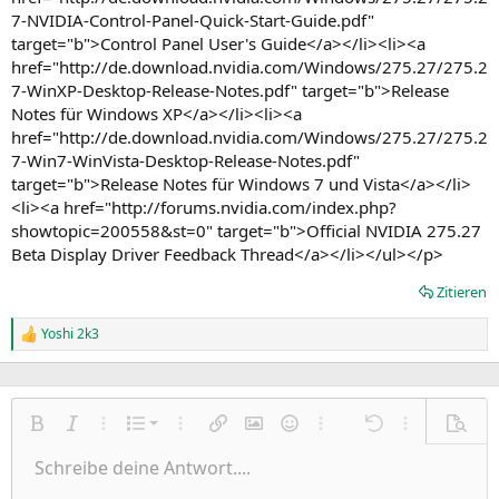
7-NVIDIA-Control-Panel-Quick-Start-Guide.pdf"
target="b">Control Panel User's Guide</a></li><li><a
href="http://de.download.nvidia.com/Windows/275.27/275.2
7-WinXP-Desktop-Release-Notes.pdf" target="b">Release
Notes für Windows XP</a></li><li><a
href="http://de.download.nvidia.com/Windows/275.27/275.2
7-Win7-WinVista-Desktop-Release-Notes.pdf"
target="b">Release Notes für Windows 7 und Vista</a></li>
<li><a href="http://forums.nvidia.com/index.php?
showtopic=200558&st=0" target="b">Official NVIDIA 275.27
Beta Display Driver Feedback Thread</a></li></ul></p>
Zitieren
Yoshi 2k3
R
e
a
k
t
Nummerierte Liste
i
Fett
Kursiv
Weitere Einstellungen…
Liste
Weitere Einstellungen…
Link einfügen
Bild einfügen
Smileys
Weitere Einstellungen…
Rückgängig
Weitere Einst
Vorsch
o
Ungeordnete Liste
Schreibe deine Antwort....
n
Linksbündig
9
Normal
Entwurf speichern
Arial
Schriftgröße
Ausrichtung
Zitat
Wiederholen
Medien
BBCode umschalten
Textfarbe
Paragraph format
Tabelle einfügen
Formatierung entfernen
Schriftfamilie
Insert horizontal line
Entwürfe
Durchgestrichen
Spoiler
Unterstrichen
Code
Inline-Code
Inline-Spoiler
e