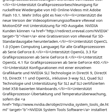
</li><li>Unterstützt Grafikprozessorbeschleunigung für
ruckelfreie Wiedergabe von HD Online-Videos mit Adobe
Flash 10.1. Mehr Infos gibt es hier.</li><li>Unterstützt die
neue Version der Videooptimierungssoftware vReveal von
MotionDSP mit Unterstützung für HD-Ausgabe. NVIDIA
Kunden können <a href="http://redirect.vreveal.com/NVIDIA"
target="b">hier</a> eine Gratisversion von vReveal für SD-
Standardausgabe herunterladen.</li><li>Unterstützt OpenCL
1.0 (Open Computing Language) für alle Grafikprozessoren
ab Serie GeForce 8.</li><li>Unterstützt OpenGL 3.3 für
Grafikprozessoren ab Serie GeForce 8.</li><li>Unterstützt
OpenGL 4.1 für Grafikprozessoren ab Serie GeForce 400.</li>
<li>Unterstützt Konfigurationen mit einer einzelnen
Grafikkarte und NVIDIA SLI Technologie in DirectX 9, DirectX
10, DirectX 11 und OpenGL, inklusive 3-way SLI, Quad SLI
Technologie und Unterstützung für SLI auf SLI-zertifizierten
Intel X58-basierten Mainboards.</li><li>Unterstützt
Grafikprozessor-Übertaktung und Temperaturüberwachung,
sofern die <a
href="http://www.nvidia.de/object/nvidia_system_tools_de.ht
ml" target="b">NVIDIA System Tools Software</a> installiert