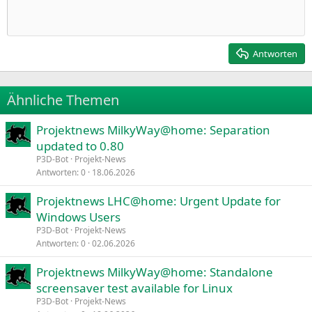
Einzug vergrößern
n
10
Entwurf löschen
Zentriert
Heading 1
Book Antiqua
:
Einzug verkleinern
12
Courier New
Rechtsbündig
Heading 2
15
Georgia
Justify text
Antworten
Heading 3
18
Tahoma
22
Times New Roman
Ähnliche Themen
26
Trebuchet MS
Projektnews MilkyWay@home: Separation
Verdana
updated to 0.80
P3D-Bot
Projekt-News
Antworten
0
18.06.2026
Projektnews LHC@home: Urgent Update for
Windows Users
P3D-Bot
Projekt-News
Antworten
0
02.06.2026
Projektnews MilkyWay@home: Standalone
screensaver test available for Linux
P3D-Bot
Projekt-News