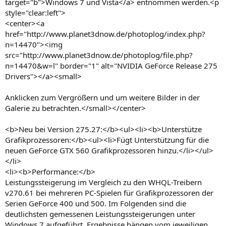
target="b">Windows 7 und Vista</a> entnommen werden.<p
style="clear:left">
<center><a
href="http://www.planet3dnow.de/photoplog/index.php?
n=14470"><img
src="http://www.planet3dnow.de/photoplog/file.php?
n=14470&w=l" border="1" alt="NVIDIA GeForce Release 275
Drivers"></a><small>
Anklicken zum Vergrößern und um weitere Bilder in der
Galerie zu betrachten.</small></center>
<b>Neu bei Version 275.27:</b><ul><li><b>Unterstütze
Grafikprozessoren:</b><ul><li>Fügt Unterstützung für die
neuen GeForce GTX 560 Grafikprozessoren hinzu.</li></ul>
</li>
<li><b>Performance:</b>
Leistungssteigerung im Vergleich zu den WHQL-Treibern
v270.61 bei mehreren PC-Spielen für Grafikprozessoren der
Serien GeForce 400 und 500. Im Folgenden sind die
deutlichsten gemessenen Leistungssteigerungen unter
Windows 7 aufgeführt. Ergebnisse hängen vom jeweiligen