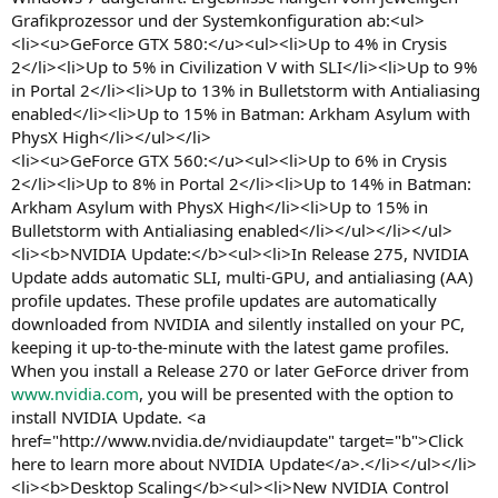
Grafikprozessor und der Systemkonfiguration ab:<ul>
<li><u>GeForce GTX 580:</u><ul><li>Up to 4% in Crysis
2</li><li>Up to 5% in Civilization V with SLI</li><li>Up to 9%
in Portal 2</li><li>Up to 13% in Bulletstorm with Antialiasing
enabled</li><li>Up to 15% in Batman: Arkham Asylum with
PhysX High</li></ul></li>
<li><u>GeForce GTX 560:</u><ul><li>Up to 6% in Crysis
2</li><li>Up to 8% in Portal 2</li><li>Up to 14% in Batman:
Arkham Asylum with PhysX High</li><li>Up to 15% in
Bulletstorm with Antialiasing enabled</li></ul></li></ul>
<li><b>NVIDIA Update:</b><ul><li>In Release 275, NVIDIA
Update adds automatic SLI, multi-GPU, and antialiasing (AA)
profile updates. These profile updates are automatically
downloaded from NVIDIA and silently installed on your PC,
keeping it up-to-the-minute with the latest game profiles.
When you install a Release 270 or later GeForce driver from
www.nvidia.com
, you will be presented with the option to
install NVIDIA Update. <a
href="http://www.nvidia.de/nvidiaupdate" target="b">Click
here to learn more about NVIDIA Update</a>.</li></ul></li>
<li><b>Desktop Scaling</b><ul><li>New NVIDIA Control