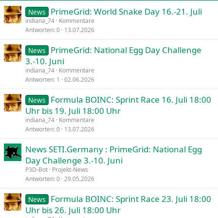
PrimeGrid: World Snake Day 16.-21. Juli
Verdana
News
indiana_74
Kommentare
Antworten
0
13.07.2026
PrimeGrid: National Egg Day Challenge
News
3.-10. Juni
indiana_74
Kommentare
Antworten
1
02.06.2026
Formula BOINC: Sprint Race 16. Juli 18:00
News
Uhr bis 19. Juli 18:00 Uhr
indiana_74
Kommentare
Antworten
0
13.07.2026
News SETI.Germany : PrimeGrid: National Egg
Day Challenge 3.-10. Juni
P3D-Bot
Projekt-News
Antworten
0
29.05.2026
Formula BOINC: Sprint Race 23. Juli 18:00
News
Uhr bis 26. Juli 18:00 Uhr