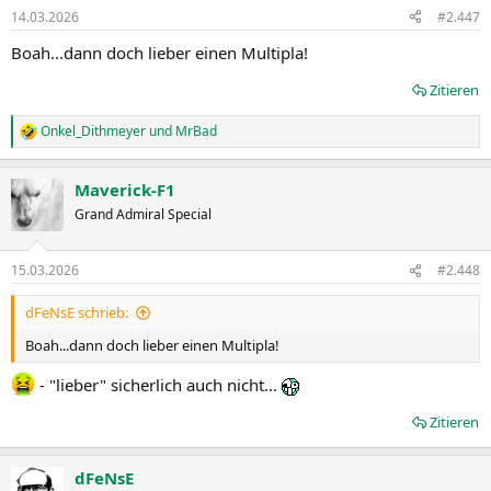
n
14.03.2026
#2.447
e
n
Boah...dann doch lieber einen Multipla!
:
Zitieren
Onkel_Dithmeyer
und
MrBad
R
e
a
Maverick-F1
k
t
Grand Admiral Special
i
o
n
15.03.2026
#2.448
e
n
dFeNsE schrieb:
:
Boah...dann doch lieber einen Multipla!
- "lieber" sicherlich auch nicht...
Zitieren
dFeNsE