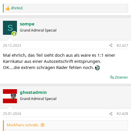
dFeNsE
R
e
a
sompe
k
S
t
Grand Admiral Special
i
o
n
29.12.2023
#2.427
e
n
Mal ehrlich, das Teil sieht doch aus als wäre es 1:1 einer
:
Karrikatur aus einer Autozeitschrift entsprungen.
OK....die extrem schrägen Räder fehlen noch.
Zitieren
ghostadmin
Grand Admiral Special
25.01.2024
#2.428
Morkhero schrieb: