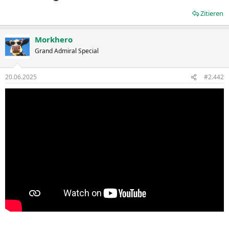
Zitieren
Morkhero
Grand Admiral Special
20.06.2025
#2.442