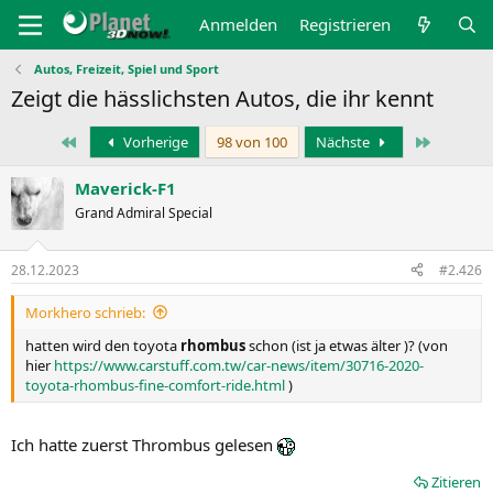
Anmelden
Registrieren
Autos, Freizeit, Spiel und Sport
Zeigt die hässlichsten Autos, die ihr kennt
Erste
Letzte
Vorherige
98 von 100
Nächste
Maverick-F1
Grand Admiral Special
28.12.2023
#2.426
Morkhero schrieb:
hatten wird den toyota
rhombus
schon (ist ja etwas älter )? (von
hier
https://www.carstuff.com.tw/car-news/item/30716-2020-
toyota-rhombus-fine-comfort-ride.html
)
Ich hatte zuerst Thrombus gelesen
Zitieren