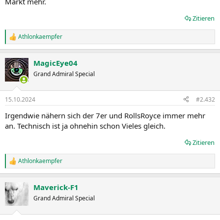
Markt mehr.
Zitieren
Athlonkaempfer
R
e
a
MagicEye04
k
t
Grand Admiral Special
i
o
n
15.10.2024
#2.432
e
n
Irgendwie nähern sich der 7er und RollsRoyce immer mehr
:
an. Technisch ist ja ohnehin schon Vieles gleich.
Zitieren
Athlonkaempfer
R
e
a
Maverick-F1
k
t
Grand Admiral Special
i
o
n