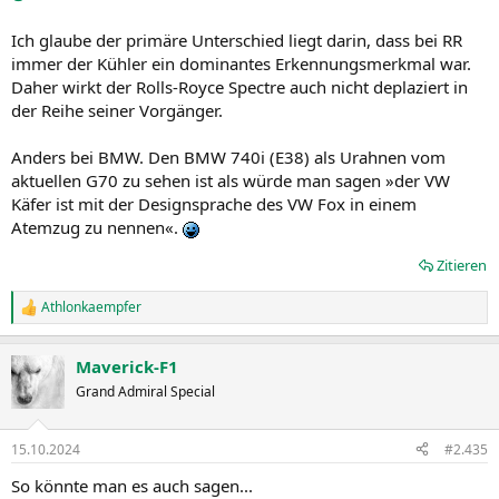
:
Ich glaube der primäre Unterschied liegt darin, dass bei RR
immer der Kühler ein dominantes Erkennungsmerkmal war.
Daher wirkt der Rolls-Royce Spectre auch nicht deplaziert in
der Reihe seiner Vorgänger.
Anders bei BMW. Den BMW 740i (E38) als Urahnen vom
aktuellen G70 zu sehen ist als würde man sagen »der VW
Käfer ist mit der Designsprache des VW Fox in einem
Atemzug zu nennen«.
Zitieren
Athlonkaempfer
R
e
a
Maverick-F1
k
t
Grand Admiral Special
i
o
n
15.10.2024
#2.435
e
n
So könnte man es auch sagen...
: