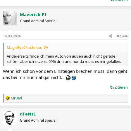
Maverick-F1
Grand Admiral Special
14.03.2026
#2.446
MagicEye04 schrieb:
Andererseits finde ich mein Auto von außen auch nicht gerade
schön - aber ich sitze zu 99% drin und nur da muss es mir gefallen.
Wenn ich schon vor dem Einsteigen brechen muss, dann geht
das bei mir nunmal gar nicht...
Zitieren
MrBad
R
e
a
dFeNsE
k
t
Grand Admiral Special
i
o