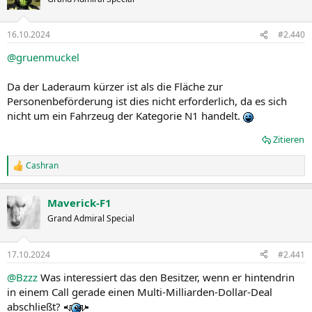
i
o
n
16.10.2024
#2.440
e
n
@gruenmuckel
:
Da der Laderaum kürzer ist als die Fläche zur
Personenbeförderung ist dies nicht erforderlich, da es sich
nicht um ein Fahrzeug der Kategorie N1 handelt.
Zitieren
Cashran
R
e
a
Maverick-F1
k
t
Grand Admiral Special
i
o
n
17.10.2024
#2.441
e
n
@Bzzz
Was interessiert das den Besitzer, wenn er hintendrin
:
in einem Call gerade einen Multi-Milliarden-Dollar-Deal
abschließt?