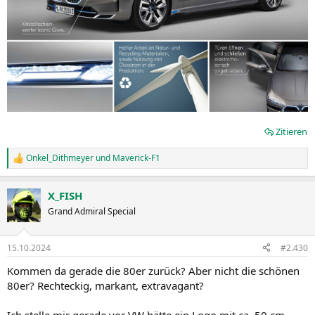
Zitieren
Onkel_Dithmeyer
und
Maverick-F1
R
e
a
X_FISH
k
t
Grand Admiral Special
i
o
n
15.10.2024
#2.430
e
n
Kommen da gerade die 80er zurück? Aber nicht die schönen
:
80er? Rechteckig, markant, extravagant?
Ich stelle mir gerade vor VW hätte ein Logo mit ca. 50 cm