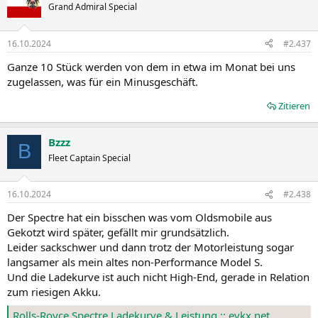
Grand Admiral Special
16.10.2024
#2.437
Ganze 10 Stück werden von dem in etwa im Monat bei uns
zugelassen, was für ein Minusgeschäft.
Zitieren
Bzzz
B
Fleet Captain Special
16.10.2024
#2.438
Der Spectre hat ein bisschen was vom Oldsmobile aus
Gekotzt wird später, gefällt mir grundsätzlich.
Leider sackschwer und dann trotz der Motorleistung sogar
langsamer als mein altes non-Performance Model S.
Und die Ladekurve ist auch nicht High-End, gerade in Relation
zum riesigen Akku.
Rolls-Royce Spectre Ladekurve & Leistung :: evkx.net