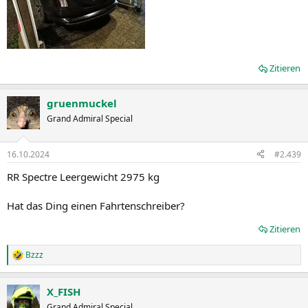
Zitieren
gruenmuckel
Grand Admiral Special
16.10.2024
#2.439
RR Spectre Leergewicht 2975 kg
Hat das Ding einen Fahrtenschreiber?
Zitieren
Bzzz
R
e
a
X_FISH
k
t
Grand Admiral Special