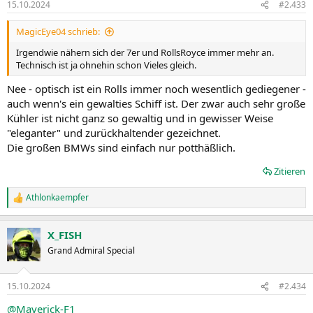
15.10.2024
#2.433
e
n
MagicEye04 schrieb:
:
Irgendwie nähern sich der 7er und RollsRoyce immer mehr an.
Technisch ist ja ohnehin schon Vieles gleich.
Nee - optisch ist ein Rolls immer noch wesentlich gediegener -
auch wenn's ein gewalties Schiff ist. Der zwar auch sehr große
Kühler ist nicht ganz so gewaltig und in gewisser Weise
"eleganter" und zurückhaltender gezeichnet.
Die großen BMWs sind einfach nur potthäßlich.
Zitieren
Athlonkaempfer
R
e
a
X_FISH
k
t
Grand Admiral Special
i
o
n
15.10.2024
#2.434
e
n
@Maverick-F1