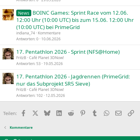
BOINC Games: Sprint Race vom 12.06.
News
12:00 Uhr (10:00 UTC) bis zum 15.06. 12:00 Uhr
(10:00 UTC) bei PrimeGrid
indiana_74
Kommentare
Antworten
0
10.06.2026
17. Pentathlon 2026 - Sprint (NFS@Home)
FritzB
Café Planet 3DNow!
Antworten
53
19.05.2026
17. Pentathlon 2026 - Jagdrennen (PrimeGrid:
nur das Subprojekt SR5 Sieve)
FritzB
Café Planet 3DNow!
Antworten
102
12.05.2026
Facebook
X
Bluesky
LinkedIn
Reddit
Pinterest
Tumblr
WhatsApp
E-Mail
Li
Teilen:
Kommentare