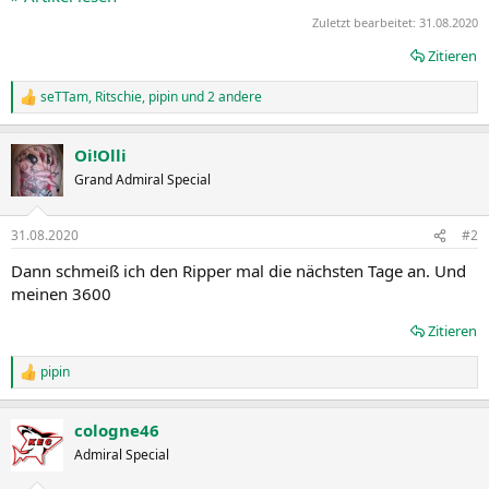
Zuletzt bearbeitet:
31.08.2020
Zitieren
seTTam
,
Ritschie
,
pipin
und 2 andere
R
e
a
Oi!Olli
k
t
Grand Admiral Special
i
o
n
31.08.2020
#2
e
n
Dann schmeiß ich den Ripper mal die nächsten Tage an. Und
:
meinen 3600
Zitieren
pipin
R
e
a
cologne46
k
t
Admiral Special
i
o