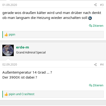
n
01.09.2020
#3
e
n
gerade wos draußen kälter wird und man drüber nach denkt
:
ob man langsam die Heizung wieder anschalten soll
Zitieren
pipin
R
e
a
erde-m
k
t
Grand Admiral Special
i
o
n
02.09.2020
#4
e
n
Außentemperatur 14 Grad ... ?
:
Der 3900X ist dabei ?
Zitieren
pipin
und
Crashtest
R
e
a