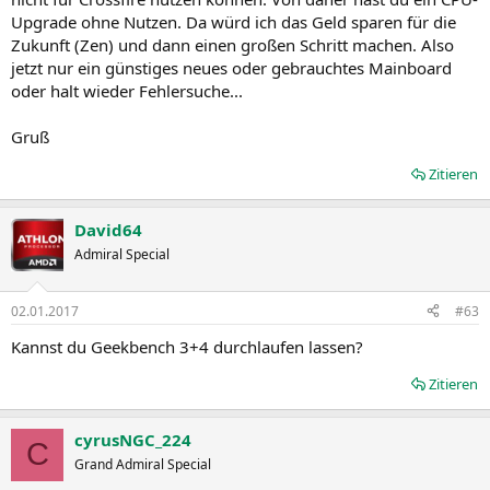
Kaveri-/Godavari-Vorgänger. In Kombination mit der HD 7750 sollte
Upgrade ohne Nutzen. Da würd ich das Geld sparen für die
das doch passen?
Zukunft (Zen) und dann einen großen Schritt machen. Also
jetzt nur ein günstiges neues oder gebrauchtes Mainboard
Ob auf (Ry)Zen gewartet werden kann oder soll, muss erst noch
oder halt wieder Fehlersuche...
geklärt werden.
Gruß
Zitieren
David64
Admiral Special
02.01.2017
#63
Kannst du Geekbench 3+4 durchlaufen lassen?
Zitieren
cyrusNGC_224
C
Grand Admiral Special