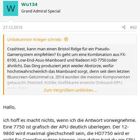
Wu134
W
Grand Admiral Special
27.12.2016
#62
Unbekannter Krieger schrieb:
Crashtest, kann man einen Bristol Ridge für ein Pseudo-
Gamersystem empfehlen? Es geht um eine Kombination aus FX-
6100, Low-End-Asus-Mainboard und Radeon HD 7750 (oder
ähnlich). Das Ding produziert jetzt wieder Abstürze, wofür
höchstwahrscheinlich das Mainboard sorgt, denn seit dem letzten
Bluescreen-Getümmel ca. 2014 wurden die meisten Komponenten
getauscht (Netzteil, Kühler, Grafikkarte ersetzte Onboard-GPU,
mehr RAM).
Zum Vergrößern anklicken....
Gespielt werden nur anspruchslose Sachen und die Nutzer sind
extrem resistent gegen geringe FPS u.a. - früher wurde die
Hallo,
Onboard-GPU fürs Spielen verwendet. Die Kosten sollen gering sein,
Intel-Produkte sind unerwünscht.
ich hoff es macht nichts, wenn ich die Antwort vorwegnehme.
Knapp 200 Euro für CPU und Mainboard scheinen mir für AMD-
Eine 7750 ist grafisch der APU deutlich überlegen. Der 12-
Mainstream allerdings recht viel.
9800 wird maximal gleichschnell sein, die HD7750 wird er
An sich sollte ja jeder Bristol Ridge nennenswert besser sein als sein
nicht für Crossfire nutzen können. Von daher hast du ein CPU-