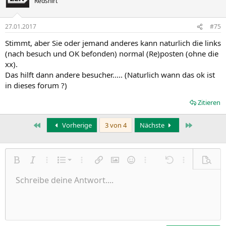
Redshirt
27.01.2017
#75
Stimmt, aber Sie oder jemand anderes kann naturlich die links
(nach besuch und OK befonden) normal (Re)posten (ohne die
xx).
Das hilft dann andere besucher..... (Naturlich wann das ok ist
in dieses forum ?)
Zitieren
Erste
Letzte
Vorherige
3 von 4
Nächste
Nummerierte Liste
Fett
Kursiv
Weitere Einstellungen…
Liste
Weitere Einstellungen…
Link einfügen
Bild einfügen
Smileys
Weitere Einstellungen…
Rückgängig
Weitere Einst
Vorsch
Ungeordnete Liste
Schreibe deine Antwort....
Linksbündig
9
Normal
Entwurf speichern
Arial
Schriftgröße
Ausrichtung
Zitat
Wiederholen
Medien
BBCode umschalten
Textfarbe
Paragraph format
Tabelle einfügen
Formatierung entfernen
Schriftfamilie
Insert horizontal line
Entwürfe
Durchgestrichen
Spoiler
Unterstrichen
Code
Inline-Code
Inline-Spoiler
Einzug vergrößern
10
Entwurf löschen
Zentriert
Heading 1
Book Antiqua
Einzug verkleinern
12
Courier New
Rechtsbündig
Heading 2