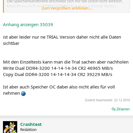
Die Speicherbandbreite erschließt sich mir bei DDR4 nicht wirklich.
Mein Phenom II mit DDR3 1333MHz bringt es auf grob 18gb/s
Zum Vergrößern anklicken....
während dein AM4 mit DDR4 2133MHz es auf 19.5gb/s bringt. Hat
vieleicht einer einen aktuellen DDR4 Intel und kann mal messen wo
die aktuell beim Speichersubsystem stehen?
Anhang anzeigen 35039
Und wie gesagt, stell die doch wenigstens mal auf 1T Command
ist aber leider nur ne TRIAL Version daher nicht alle Daten
Rate im Bios. Du verschänkst da reihenweise Takte beim
sichtbar
Speicherzugriff. Da die GPU mit drann hängt wird das sicher nicht
schaden.
Mit den Einzeltests kann man die Trial sachen aber nachholen
Write Dual DDR4-3200 14-14-14-34 CR2 46965 MB/s
Copy Dual DDR4-3200 14-14-14-34 CR2 39229 MB/s
Ist aber auch Speicher OC dabei also nicht alles für voll
nehmen
Zuletzt bearbeitet:
22.12.2016
Zitieren
Crashtest
Redaktion