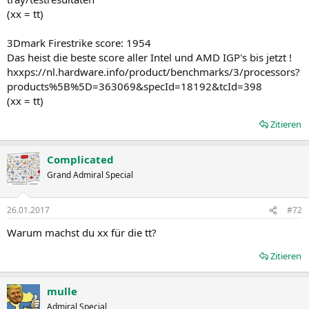
(xx = tt)
3Dmark Firestrike score: 1954
Das heist die beste score aller Intel und AMD IGP's bis jetzt !
hxxps://nl.hardware.info/product/benchmarks/3/processors?
products%5B%5D=363069&specId=18192&tcId=398
(xx = tt)
Zitieren
Complicated
Grand Admiral Special
26.01.2017
#72
Warum machst du xx für die tt?
Zitieren
mulle
Admiral Special