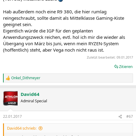
Hab außerdem noch eine R9 380, die hier rumlag
reingeschraubt, sollte damit als Mittelklasse Gaming-Kiste
geeignet sein.
Eigentlich würde die IGP für den geplanten
Anwendungszweck reichen, evtl. hol ich mir die wieder als
Übergang von März bis Juni, wenn mein RYZEN-System
(hoffentlich) steht, aber Vega noch nicht raus ist.
Zuletzt bearbeitet:
09.01.2017
Zitieren
Onkel_Dithmeyer
R
e
a
David64
k
t
Admiral Special
i
o
n
22.01.2017
#67
e
n
David64 schrieb:
: