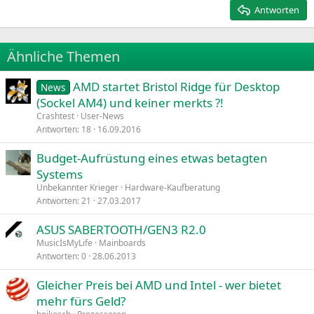
15
Georgia
Justify text
Antworten
Heading 3
18
Tahoma
22
Times New Roman
Ähnliche Themen
26
Trebuchet MS
AMD startet Bristol Ridge für Desktop
Verdana
News
(Sockel AM4) und keiner merkts ?!
Crashtest
User-News
Antworten
18
16.09.2016
Budget-Aufrüstung eines etwas betagten
Systems
Unbekannter Krieger
Hardware-Kaufberatung
Antworten
21
27.03.2017
ASUS SABERTOOTH/GEN3 R2.0
MusicIsMyLife
Mainboards
Antworten
0
28.06.2013
Gleicher Preis bei AMD und Intel - wer bietet
mehr fürs Geld?