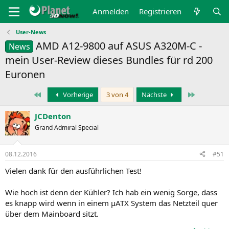
Anmelden
Registrieren
User-News
AMD A12-9800 auf ASUS A320M-C -
News
mein User-Review dieses Bundles für rd 200
Euronen
Erste
Letzte
Vorherige
3 von 4
Nächste
JCDenton
Grand Admiral Special
08.12.2016
#51
Vielen dank für den ausführlichen Test!
Wie hoch ist denn der Kühler? Ich hab ein wenig Sorge, dass
es knapp wird wenn in einem µATX System das Netzteil quer
über dem Mainboard sitzt.