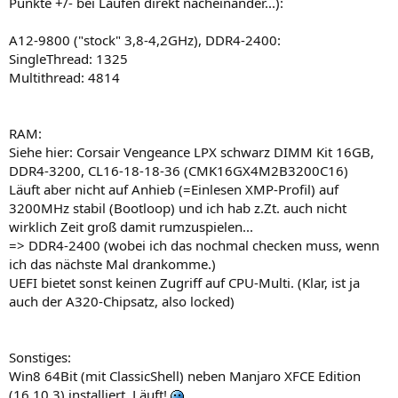
Punkte +/- bei Läufen direkt nacheinander...):
A12-9800 ("stock" 3,8-4,2GHz), DDR4-2400:
SingleThread: 1325
Multithread: 4814
RAM:
Siehe hier: Corsair Vengeance LPX schwarz DIMM Kit 16GB,
DDR4-3200, CL16-18-18-36 (CMK16GX4M2B3200C16)
Läuft aber nicht auf Anhieb (=Einlesen XMP-Profil) auf
3200MHz stabil (Bootloop) und ich hab z.Zt. auch nicht
wirklich Zeit groß damit rumzuspielen...
=> DDR4-2400 (wobei ich das nochmal checken muss, wenn
ich das nächste Mal drankomme.)
UEFI bietet sonst keinen Zugriff auf CPU-Multi. (Klar, ist ja
auch der A320-Chipsatz, also locked)
Sonstiges:
Win8 64Bit (mit ClassicShell) neben Manjaro XFCE Edition
(16.10.3) installiert. Läuft!