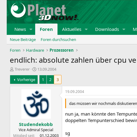
News
Foren
Aktuelles
Downloads
Mi
Neue Beiträge
Foren durchsuchen
Foren
Hardware
Prozessoren
endlich: absolute zahlen über cpu ve
E
E
Treverer
13.09.2004
r
r
Vorherige
1
2
3
s
s
t
t
e
e
19.09.2004
l
l
l
l
das müssen wir nochmals diskutieren, 
e
t
r
a
nun ja, man könnte den Tempunters
m
doppelten Tempunterschied bewirk
Studendekobb
Vice Admiral Special
sg
Mitglied seit
01.12.2003