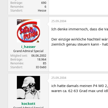
Beiträge
690
Renomée
6
Standort
Hesse
25.09.2004
Ich denke immernoch, dass die Va
Der einzige wirkliche Nachteil w
ziemlich genau steuern kann - hab
i_hasser
Grand Admiral Special
Mitglied seit
06.06.2002
Beiträge
18.964
Renomée
85
Standort
IO 0x60
25.09.2004
ich hatte damals meinen P4 M0 2,8
waren ca. 62-63 Grad max und idl
kockott
Grand Admiral Special