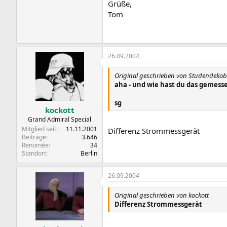
Grüße,
Tom
26.09.2004
Original geschrieben von Studendeko
aha - und wie hast du das gemess
sg
kockott
Grand Admiral Special
Mitglied seit
11.11.2001
Differenz Strommessgerät
Beiträge
3.646
Renomée
34
Standort
Berlin
26.09.2004
Original geschrieben von kockott
Differenz Strommessgerät