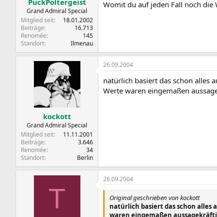
PuckPoltergeist
Womit du auf jeden Fall noch die 
Grand Admiral Special
Mitglied seit
18.01.2002
Beiträge
16.713
Renomée
145
Standort
Ilmenau
26.09.2004
natürlich basiert das schon alles
Werte waren eingemaßen aussagek
kockott
Grand Admiral Special
Mitglied seit
11.11.2001
Beiträge
3.646
Renomée
34
Standort
Berlin
26.09.2004
T
Original geschrieben von kockott
natürlich basiert das schon alle
waren eingemaßen aussagekräfti