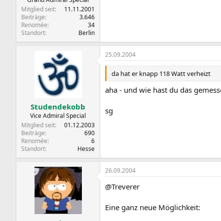
Mitglied seit
11.11.2001
Beiträge
3.646
Renomée
34
Standort
Berlin
25.09.2004
da hat er knapp 118 Watt verheizt
aha - und wie hast du das gemess
Studendekobb
sg
Vice Admiral Special
Mitglied seit
01.12.2003
Beiträge
690
Renomée
6
Standort
Hesse
26.09.2004
@Treverer
Eine ganz neue Möglichkeit: