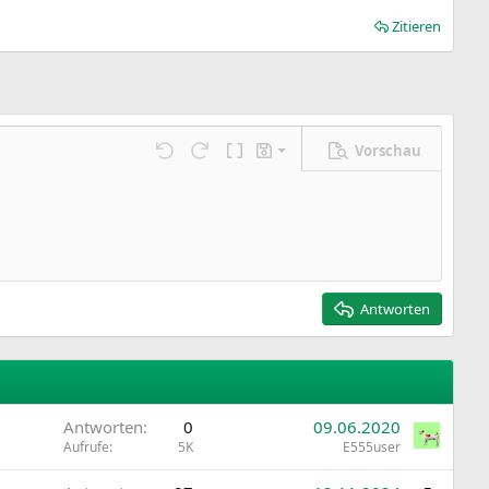
Zitieren
Vorschau
Entwurf speichern
ngen…
Rückgängig
Wiederholen
BBCode umschalten
Entwürfe
Entwurf löschen
Antworten
Antworten
0
09.06.2020
Aufrufe
5K
E555user