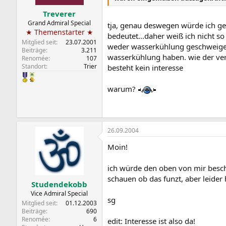
Treverer
Grand Admiral Special
tja, genau deswegen würde ich ger
★ Themenstarter ★
bedeutet...daher weiß ich nicht so
Mitglied seit
23.07.2001
weder wasserkühlung geschweige d
Beiträge
3.211
wasserkühlung haben. wie der ver
Renomée
107
Standort
Trier
besteht kein interesse
warum?
26.09.2004
Moin!
ich würde den oben von mir beschr
schauen ob das funzt, aber leide
Studendekobb
Vice Admiral Special
sg
Mitglied seit
01.12.2003
Beiträge
690
Renomée
6
edit: Interesse ist also da!