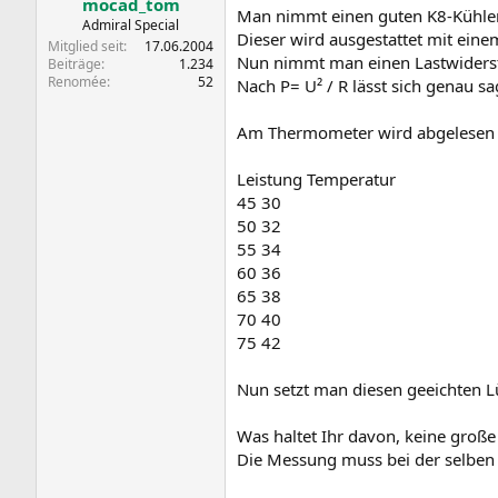
mocad_tom
Man nimmt einen guten K8-Kühler
Admiral Special
Dieser wird ausgestattet mit eine
Mitglied seit
17.06.2004
Nun nimmt man einen Lastwiders
Beiträge
1.234
Renomée
52
Nach P= U² / R lässt sich genau s
Am Thermometer wird abgelesen wi
Leistung Temperatur
45 30
50 32
55 34
60 36
65 38
70 40
75 42
Nun setzt man diesen geeichten L
Was haltet Ihr davon, keine große
Die Messung muss bei der selben 