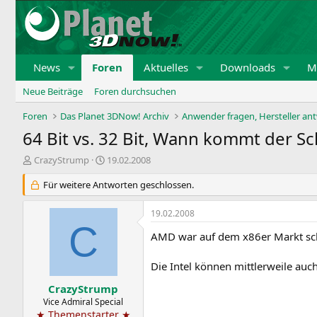
News
Foren
Aktuelles
Downloads
Mi
Neue Beiträge
Foren durchsuchen
Foren
Das Planet 3DNow! Archiv
Anwender fragen, Hersteller an
64 Bit vs. 32 Bit, Wann kommt der Sc
E
E
CrazyStrump
19.02.2008
r
r
s
Für weitere Antworten geschlossen.
s
t
t
e
e
19.02.2008
l
l
C
l
l
AMD war auf dem x86er Markt schn
e
t
r
a
Die Intel können mittlerweile au
m
CrazyStrump
Vice Admiral Special
★ Themenstarter ★