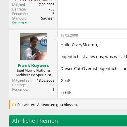
Mitglied seit
17.09.2006
Beiträge
753
Renomée
6
Standort
Sachsen
System
19.02.2008
Hallo CrazyStrump,
eigentlich ist alles das, was wir a
Frank Kuypers
Dieser Cut-Over ist eigentlich sch
Intel Mobile Platform
Architecture Specialist
Gruß
Mitglied seit
13.02.2008
Beiträge
98
Renomée
1
Frank
Für weitere Antworten geschlossen.
Ähnliche Themen