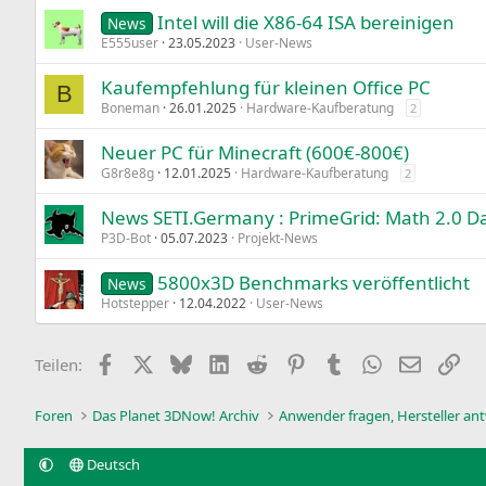
Intel will die X86-64 ISA bereinigen
News
E555user
23.05.2023
User-News
Kaufempfehlung für kleinen Office PC
B
Boneman
26.01.2025
Hardware-Kaufberatung
2
Neuer PC für Minecraft (600€-800€)
G8r8e8g
12.01.2025
Hardware-Kaufberatung
2
News SETI.Germany : PrimeGrid: Math 2.0 Day
P3D-Bot
05.07.2023
Projekt-News
5800x3D Benchmarks veröffentlicht
News
Hotstepper
12.04.2022
User-News
Facebook
X
Bluesky
LinkedIn
Reddit
Pinterest
Tumblr
WhatsApp
E-Mail
Lin
Teilen:
Foren
Das Planet 3DNow! Archiv
Anwender fragen, Hersteller an
Deutsch