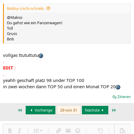
Bobby-Uschi schrieb:
@Makso
Du gehst wie ein Panzerwagen!
Toll
Gruss
Bob
vollgas ttututtutu
.
EDIT
:
.
yeahh geschaft platz 98 under TOP 100
in zwei wochen dann TOP 50 und einen Monat TOP 20
Zitieren
Erste
Letzte
Vorherige
29 von 31
Nächste
Nummerierte Liste
Fett
Kursiv
Weitere Einstellungen…
Liste
Weitere Einstellungen…
Link einfügen
Bild einfügen
Smileys
Weitere Einstellungen…
Rückgängig
Weitere Einst
Vorsch