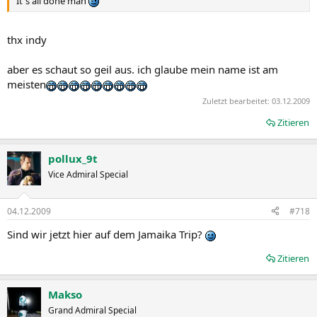
It´s all done man
thx indy
aber es schaut so geil aus. ich glaube mein name ist am
meisten
Zuletzt bearbeitet:
03.12.2009
Zitieren
pollux_9t
Vice Admiral Special
04.12.2009
#718
Sind wir jetzt hier auf dem Jamaika Trip?
Zitieren
Makso
Grand Admiral Special