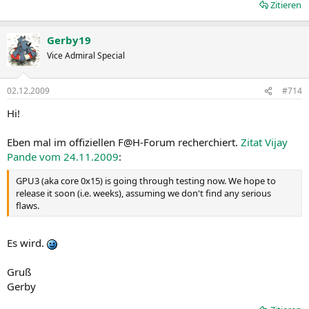
Zitieren
Gerby19
Vice Admiral Special
02.12.2009
#714
Hi!
Eben mal im offiziellen F@H-Forum recherchiert.
Zitat Vijay
Pande vom 24.11.2009
:
GPU3 (aka core 0x15) is going through testing now. We hope to
release it soon (i.e. weeks), assuming we don't find any serious
flaws.
Es wird.
Gruß
Gerby