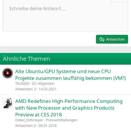
Ungeordnete Liste
Schreibe deine Antwort....
Linksbündig
9
Normal
Entwurf speichern
Arial
Schriftgröße
Ausrichtung
Zitat
Wiederholen
Medien
BBCode umschalten
Textfarbe
Paragraph format
Tabelle einfügen
Formatierung entfernen
Schriftfamilie
Insert horizontal line
Entwürfe
Durchgestrichen
Spoiler
Unterstrichen
Code
Inline-Code
Inline-Spoiler
Einzug vergrößern
10
Entwurf löschen
Zentriert
Heading 1
Book Antiqua
Einzug verkleinern
12
Courier New
Rechtsbündig
Heading 2
15
Georgia
Justify text
Antworten
Heading 3
18
Tahoma
22
Times New Roman
Ähnliche Themen
26
Trebuchet MS
Alte Ubuntu/GPU Systeme und neue CPU
Verdana
Projekte zusammen lauffähig bekommen (VM?)
TAL9000
DC-Allgemein
Antworten
3
14.05.2021
AMD Redefines High-Performance Computing
with New Processor and Graphics Products
Preview at CES 2018
Onkel_Dithmeyer
Pressemitteilungen
Antworten
0
08.01.2018