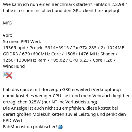
Wie kann ich nun einen Benchmark starten? FahMon 2.3.99.1
habe ich schon installiert und den GPU client hinzugefügt.
MfG
€dit:
So mein PPD Wert:
15365 ppd / Projekt 5914+5915 / 2x GTX 285 / 2x 1024MB
GDDR3 / 670+690MHz Core / 1508+1476 MHz Shader /
1250+1300MHz Ram / 195.62 / GPU 6.23 / Core 1.26 /
WindHund
hab das ganze mit -forcegpu G80 erweitert (Verknüpfung)
damit kostet es weniger CPU Last und mein Vebrauch liegt bei
erträglichen 325W (nur NT inc Verlustleistung)
Die Anzeige ist auch nicht zu empfehlen, diese kostet bei
derart großen Molekühlketten zuviel Leistung und senkt den
PPD Wert!
FahMon ist da praktischer!