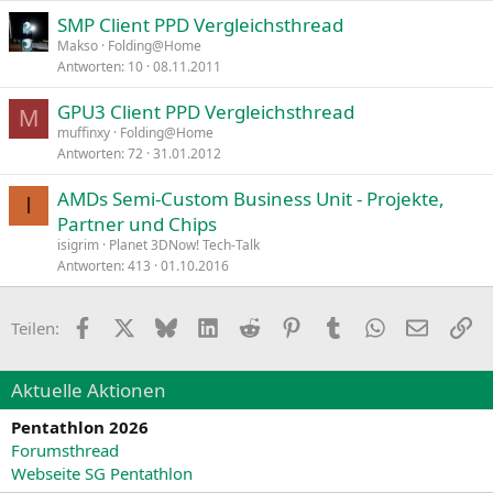
SMP Client PPD Vergleichsthread
Makso
Folding@Home
Antworten
10
08.11.2011
GPU3 Client PPD Vergleichsthread
M
muffinxy
Folding@Home
Antworten
72
31.01.2012
AMDs Semi-Custom Business Unit - Projekte,
I
Partner und Chips
isigrim
Planet 3DNow! Tech-Talk
Antworten
413
01.10.2016
Facebook
X
Bluesky
LinkedIn
Reddit
Pinterest
Tumblr
WhatsApp
E-Mail
Li
Teilen:
Aktuelle Aktionen
Pentathlon 2026
Forumsthread
Webseite SG Pentathlon