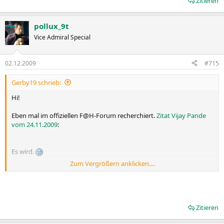
Zitieren
pollux_9t
Vice Admiral Special
02.12.2009
#715
Gerby19 schrieb:
Hi!
Eben mal im offiziellen F@H-Forum recherchiert.
Zitat Vijay Pande
vom 24.11.2009
:
Es wird.
Zum Vergrößern anklicken....
Gruß
Gerby
Zitieren