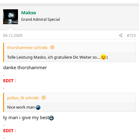
Makso
Grand Admiral Special
09.12.2009
#725
thorshammer schrieb:
Tolle Leistung Masko, ich gratuliere Dir. Weiter so....
)
danke thorshammer
.
EDIT
:
.
pollux_9t schrieb:
Nice work man
ty man i give my best
.
EDIT
:
.