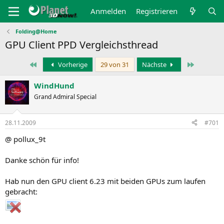
Anmelden
Registrieren
Folding@Home
GPU Client PPD Vergleichsthread
Erste
Letzte
Vorherige
29 von 31
Nächste
WindHund
Grand Admiral Special
28.11.2009
#701
@ pollux_9t
Danke schön für info!
Hab nun den GPU client 6.23 mit beiden GPUs zum laufen
gebracht: