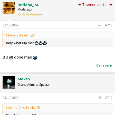
indiana_74
★ Themenstarter ★
Moderator
☆☆☆☆☆☆
03.12.2009
#716
Makso schrieb:
Indy whatsup man
It´s all done man
Zitieren
Makso
Grand Admiral Special
03.12.2009
#717
indiana_74 schrieb: