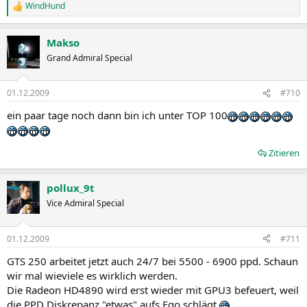
WindHund
R
e
a
Makso
k
t
Grand Admiral Special
i
o
n
01.12.2009
#710
e
n
ein paar tage noch dann bin ich unter TOP 100
:
Zitieren
pollux_9t
Vice Admiral Special
01.12.2009
#711
GTS 250 arbeitet jetzt auch 24/7 bei 5500 - 6900 ppd. Schaun
wir mal wieviele es wirklich werden.
Die Radeon HD4890 wird erst wieder mit GPU3 befeuert, weil
die PPD Diskrepanz "etwas" aufs Ego schlägt