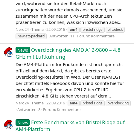
wird, während sie für den Retail-Markt noch
zurückgehalten wurde; damals anscheinend, um sie
zusammen mit der neuen CPU-Architektur Zen
präsentieren zu können, was sich inzwischen aber...
Nero24
Thema
22.09.2016
am4
bristol ridge
elitedesk
Antworten: 11
Forum:
Kommentare
hewlett-packard
Overclocking des AMD A12-9800 – 4,8
News
GHz mit Luftkühlung
Die AM4-Plattform für Endkunden ist noch gar nicht
offiziell auf dem Markt, da gibt es bereits erste
Overclocking-Resultate im Web. Der User NAMEGT
berichtet mittels Facebook davon und konnte hierfür
ein validiertes Ergebnis von CPU‑Z bei CPUID
einschicken. 4,8 GHz stehen vorerst auf dem...
Nero24
Thema
22.09.2016
am4
bristol ridge
overclocking
Antworten: 8
Forum:
Kommentare
Erste Benchmarks von Bristol Ridge auf
News
AM4-Plattform