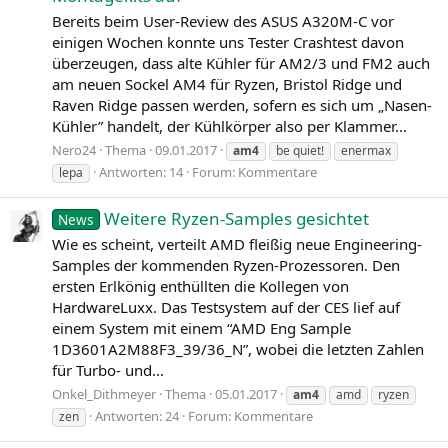
Bereits beim User-Review des ASUS A320M‑C vor
einigen Wochen konnte uns Tester Crashtest davon
überzeugen, dass alte Kühler für AM2/3 und FM2 auch
am neuen Sockel AM4 für Ryzen, Bristol Ridge und
Raven Ridge passen werden, sofern es sich um „Nasen-
Kühler” handelt, der Kühlkörper also per Klammer...
Nero24
Thema
09.01.2017
am4
be quiet!
enermax
Antworten: 14
Forum:
Kommentare
lepa
Weitere Ryzen-Samples gesichtet
News
Wie es scheint, verteilt AMD fleißig neue Engineering-
Samples der kommenden Ryzen-Prozessoren. Den
ersten Erlkönig enthüllten die Kollegen von
HardwareLuxx. Das Testsystem auf der CES lief auf
einem System mit einem “AMD Eng Sample
1D3601A2M88F3_39/36_N”, wobei die letzten Zahlen
für Turbo- und...
Onkel_Dithmeyer
Thema
05.01.2017
am4
amd
ryzen
Antworten: 24
Forum:
Kommentare
zen