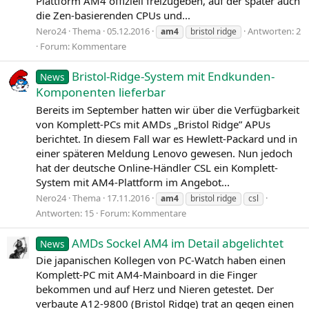
Plattform AM4 offiziell freizugeben, auf der später auch
die Zen-basierenden CPUs und...
Nero24
Thema
05.12.2016
Antworten: 2
am4
bristol ridge
Forum:
Kommentare
Bristol-Ridge-System mit Endkunden-
News
Komponenten lieferbar
Bereits im September hatten wir über die Verfügbarkeit
von Komplett-PCs mit AMDs „Bristol Ridge” APUs
berichtet. In diesem Fall war es Hewlett-Packard und in
einer späteren Meldung Lenovo gewesen. Nun jedoch
hat der deutsche Online-Händler CSL ein Komplett-
System mit AM4-Plattform im Angebot...
Nero24
Thema
17.11.2016
am4
bristol ridge
csl
Antworten: 15
Forum:
Kommentare
AMDs Sockel AM4 im Detail abgelichtet
News
Die japanischen Kollegen von PC-Watch haben einen
Komplett-PC mit AM4-Mainboard in die Finger
bekommen und auf Herz und Nieren getestet. Der
verbaute A12-9800 (Bristol Ridge) trat an gegen einen