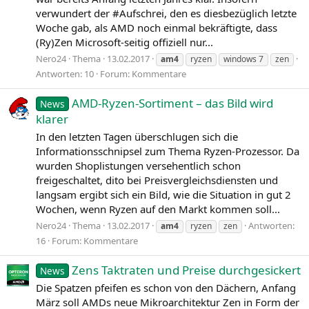
verwundert der #Aufschrei, den es diesbezüglich letzte
Woche gab, als AMD noch einmal bekräftigte, dass
(Ry)Zen Microsoft-seitig offiziell nur...
Nero24
Thema
13.02.2017
am4
ryzen
windows 7
zen
Antworten: 10
Forum:
Kommentare
AMD-Ryzen-Sortiment – das Bild wird
News
klarer
In den letzten Tagen überschlugen sich die
Informationsschnipsel zum Thema Ryzen-Prozessor. Da
wurden Shoplistungen versehentlich schon
freigeschaltet, dito bei Preisvergleichsdiensten und
langsam ergibt sich ein Bild, wie die Situation in gut 2
Wochen, wenn Ryzen auf den Markt kommen soll...
Nero24
Thema
13.02.2017
Antworten:
am4
ryzen
zen
16
Forum:
Kommentare
Zens Taktraten und Preise durchgesickert
News
Die Spatzen pfeifen es schon von den Dächern, Anfang
März soll AMDs neue Mikroarchitektur Zen in Form der