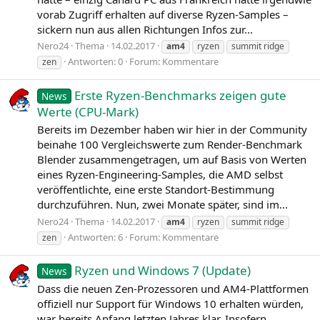
vorab Zugriff erhalten auf diverse Ryzen-Samples –
sickern nun aus allen Richtungen Infos zur...
Nero24
Thema
14.02.2017
am4
ryzen
summit ridge
Antworten: 0
Forum:
Kommentare
zen
Erste Ryzen-Benchmarks zeigen gute
News
Werte (CPU-Mark)
Bereits im Dezember haben wir hier in der Community
beinahe 100 Vergleichswerte zum Render-Benchmark
Blender zusammengetragen, um auf Basis von Werten
eines Ryzen-Engineering-Samples, die AMD selbst
veröffentlichte, eine erste Standort-Bestimmung
durchzuführen. Nun, zwei Monate später, sind im...
Nero24
Thema
14.02.2017
am4
ryzen
summit ridge
Antworten: 6
Forum:
Kommentare
zen
Ryzen und Windows 7 (Update)
News
Dass die neuen Zen-Prozessoren und AM4-Plattformen
offiziell nur Support für Windows 10 erhalten würden,
war bereits Anfang letzten Jahres klar. Insofern