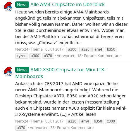
Alle AM4-Chipsätze im Überblick
News
Heute wurden bereits einige AM4-Mainboards
angekündigt, teils mit bekannten Chipsätzen, teils mit
bisher völlig neuen Namen. Daher wollten wir an dieser
Stelle das Durcheinander etwas entwirren. Wobei man
bei der AM4-Plattform zunächst einmal differenzieren
muss, was „Chipsatz” eigentlich...
Nero24
Thema
05.01.2017
a300
a320
am4
b350
Antworten: 18
Forum:
Kommentare
ryzen
x300
x370
AMD-X300-Chipsatz für Mini-ITX-
News
Mainboards
Anlässlich der CES 2017 hat AMD eine ganze Reihe
neuer AM4-Mainboards angekündigt. Während die
Desktop-Chipsätze X370, B350 und A320 schon länger
bekannt sind, wurde in der letzten Pressemitteilung
auch ein Chipsatz namens X300 explizit für kleine Mini-
ITX-Systeme erwähnt. (…) » Artikel lesen
Nero24
Thema
05.01.2017
a320
am4
b350
x300
Antworten: 33
Forum:
Kommentare
x370