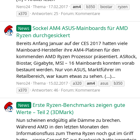
Nero24
Thema
17.02.2017
am4
b350
biostar
ryzen
Antworten: 25
Forum:
Kommentare
x370
Sockel AM4 ASUS-Mainboards für AMD
News
Ryzen durchgesickert
Bereits Anfang Januar auf der CES 2017 hatten viele
Mainboard-Hersteller ihre AM4-Platinen für den
kommenden AMD Ryzen Prozessor präsentiert. ASRock,
Biostar, Gigabyte, MSI – 16 Mainboards konnten vorab
bestaunt werden. Nur von ASUS, Marktführer im
Retailbereich, war kaum etwas zu sehen. (…)...
Nero24
Thema
15.02.2017
a320
am4
asus
b350
Antworten: 46
Forum:
Kommentare
x370
Erste Ryzen-Benchmarks zeigen gute
News
Werte – Teil 2 (3DMark)
Nun scheinen endgültig alle Dämme zu brechen.
Während AMD in den letzten Monaten den
Informationsfluss zum Thema Ryzen noch gut im Griff
hatte – einzig Canard PC aus Frankreich hatte irgendwie