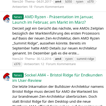
Nero24
Thema
04.01.2017
am4
b350
ryzen
x370
Antworten: 18
Forum:
Kommentare
AMD Ryzen - Präsentation im Januar,
News
Launch im Februar, am Markt im März?
Derzeit jagt ein Gerücht das nächste, wie AMDs Zeitplan
bezüglich der Markteinführung des ersten Prozessors
auf Basis der neuen Zen-Architektur, dem AMD Ryzen
„Summit Ridge”, aussehen könnte. Bereits im
September hatte AMD Details zur neuen Architektur
genannt. Im Dezember gab es die erste...
Nero24
Thema
30.12.2016
am4
ryzen
summit ridge
Antworten: 12
Forum:
Kommentare
x370
Sockel AM4 – Bristol Ridge für Endkunden
News
im User-Review
Die letzte Inkarnation der Bulldozer-Architektur namens
Bristol Ridge muss derzeit für AMD die Wartezeit bis
zur brandneuen Zen-Architektur überbrücken. Doch
statt Bristol Ridge für den Desktop und die neue