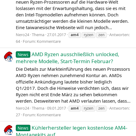
neuen Ryzen-Prozessoren auf die Hardware-Welt
loslassen mit der Erwartungshaltung, dass sie es mit
den Intel-Topmodellen aufnehmen können. Doch
umsatzträchtiger werden die kleinen Modelle werden.
Eine taiwanesische Webseite will nun jedoch...
Nero24
Thema
27.01.2017
Antworten:
am4
ryzen
zen
64
Forum:
Kommentare
AMD Ryzen ausschließlich unlocked,
News
mehrere Modelle, Start-Termin Februar?
Die Details zur Markteinführung des neuen Prozessors
AMD Ryzen nehmen zunehmend Kontur an. AMDs
offizielle Ankündigung lautete bisher lediglich
Q1/2017. Doch die Hinweise verdichten sich, dass wir
Ryzen nicht erst Ende März zu sehen bekommen
werden. Desweiteren hat AMD verlauten lassen, dass...
Nero24
Thema
09.01.2017
Antworten:
am4
ryzen
zen
27
Forum:
Kommentare
Kühlerhersteller legen kostenlose AM4-
News
Montagekits auf