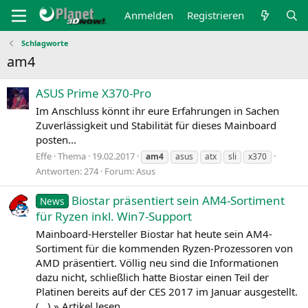
Anmelden
Registrieren
Schlagworte
am4
ASUS Prime X370-Pro
Im Anschluss könnt ihr eure Erfahrungen in Sachen
Zuverlässigkeit und Stabilität für dieses Mainboard
posten...
Effe
Thema
19.02.2017
am4
asus
atx
sli
x370
Antworten: 274
Forum:
Asus
Biostar präsentiert sein AM4-Sortiment
News
für Ryzen inkl. Win7-Support
Mainboard-Hersteller Biostar hat heute sein AM4-
Sortiment für die kommenden Ryzen-Prozessoren von
AMD präsentiert. Völlig neu sind die Informationen
dazu nicht, schließlich hatte Biostar einen Teil der
Platinen bereits auf der CES 2017 im Januar ausgestellt.
(…) » Artikel lesen