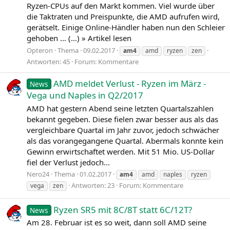
Ryzen-CPUs auf den Markt kommen. Viel wurde über
die Taktraten und Preispunkte, die AMD aufrufen wird,
gerätselt. Einige Online-Händler haben nun den Schleier
gehoben … (…) » Artikel lesen
Opteron
Thema
09.02.2017
am4
amd
ryzen
zen
Antworten: 45
Forum:
Kommentare
AMD meldet Verlust - Ryzen im März -
News
Vega und Naples in Q2/2017
AMD hat gestern Abend seine letzten Quartalszahlen
bekannt gegeben. Diese fielen zwar besser aus als das
vergleichbare Quartal im Jahr zuvor, jedoch schwächer
als das vorangegangene Quartal. Abermals konnte kein
Gewinn erwirtschaftet werden. Mit 51 Mio. US-Dollar
fiel der Verlust jedoch...
Nero24
Thema
01.02.2017
am4
amd
naples
ryzen
Antworten: 23
Forum:
Kommentare
vega
zen
Ryzen SR5 mit 8C/8T statt 6C/12T?
News
Am 28. Februar ist es so weit, dann soll AMD seine